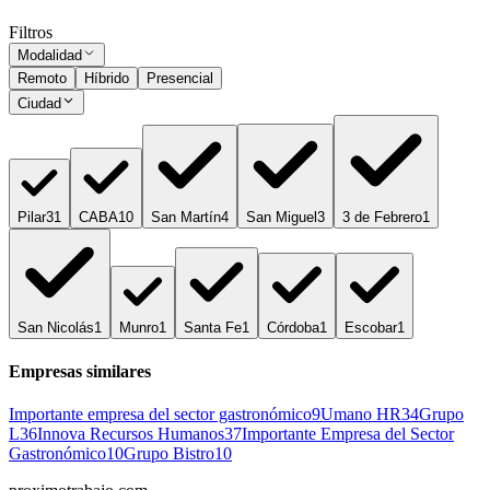
Filtros
Modalidad
Remoto
Híbrido
Presencial
Ciudad
Pilar
31
CABA
10
San Martín
4
San Miguel
3
3 de Febrero
1
San Nicolás
1
Munro
1
Santa Fe
1
Córdoba
1
Escobar
1
Empresas similares
Importante empresa del sector gastronómico
9
Umano HR
34
Grupo
L
36
Innova Recursos Humanos
37
Importante Empresa del Sector
Gastronómico
10
Grupo Bistro
10