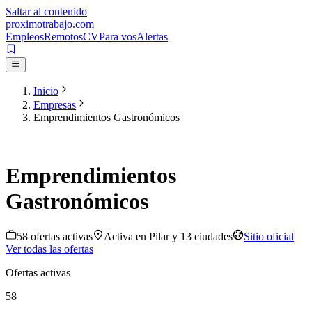
Saltar al contenido
proximotrabajo
.com
Empleos
Remotos
CV
Para vos
Alertas
Inicio
Empresas
Emprendimientos Gastronómicos
Emprendimientos
Gastronómicos
58
oferta
s
activa
s
Activa en
Pilar
y 13 ciudades
Sitio oficial
Ver todas las ofertas
Ofertas activas
58