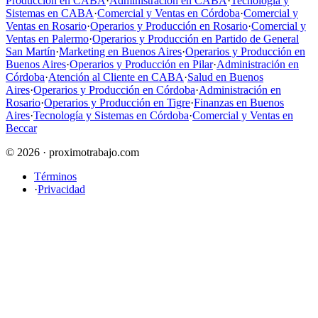
Producción en CABA
·
Administración en CABA
·
Tecnología y
Sistemas en CABA
·
Comercial y Ventas en Córdoba
·
Comercial y
Ventas en Rosario
·
Operarios y Producción en Rosario
·
Comercial y
Ventas en Palermo
·
Operarios y Producción en Partido de General
San Martín
·
Marketing en Buenos Aires
·
Operarios y Producción en
Buenos Aires
·
Operarios y Producción en Pilar
·
Administración en
Córdoba
·
Atención al Cliente en CABA
·
Salud en Buenos
Aires
·
Operarios y Producción en Córdoba
·
Administración en
Rosario
·
Operarios y Producción en Tigre
·
Finanzas en Buenos
Aires
·
Tecnología y Sistemas en Córdoba
·
Comercial y Ventas en
Beccar
© 2026 · proximotrabajo.com
Términos
·
Privacidad