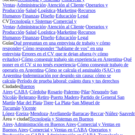
Ventas
·
Administración
·
Atención al Cliente
·
Operarios y
Producción
·
Salud
·
Logística
·
Marketing
·
Recursos
Humanos
·
Finanzas
·
Diseño
·
Educación
·
Legal
CV
Tecnología y Sistemas
·
Comercial y
Ventas
·
Administración
·
Atención al Cliente
·
Operarios y
Producción
·
Salud
·
Logística
·
Marketing
·
Recursos
Humanos
·
Finanzas
·
Diseño
·
Educación
·
Legal
Guías
Qué preguntan en una entrevista de trabajo y cómo
responder
·
Cómo responder “hablame de vos” en una
entrevista
·
Errores en el CV que te dejan afuera (y cómo
evitarlos)
·
Cómo conseguir trabajo sin experiencia en Argentina
·
Qué
poner en el CV si no tenés experiencia
·
Cómo conseguir trabajo de
operario en Argentina
·
Cómo se calcula el aguinaldo (SAC) en
Argentina
·
Indemnización por despido sin causa: cómo se
calcula
·
Período de prueba laboral: cuánto dura y tus derechos
Ciudades
Buenos
Aires
·
CABA
·
Córdoba
·
Rosario
·
Palermo
·
Pilar
·
Neuquén
·
San
Nicolás
·
Belgrano
·
Retiro
·
Puerto Madero
·
Partido de General San
Martín
·
Mar del Plata
·
Tigre
·
La Plata
·
San Miguel de
Tucumán
·
Vicente
López
·
Ezeiza
·
Mendoza
·
Avellaneda
·
Barracas
·
Beccar
·
Núñez
·
Saavedr
Área × ciudad
Tecnología y Sistemas en Buenos
Aires
·
Administración en Buenos Aires
·
Comercial y Ventas en
Buenos Aires
·
Comercial y Ventas en CABA
·
Operarios y