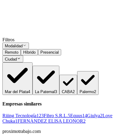
Palermo
Presencial
·
hace 2 años
Presencial
Sin sueldo
hace 2 años
Ocultar vistos
Filtros
Modalidad
Remoto
Híbrido
Presencial
Ciudad
Mar del Plata
4
La Paternal
3
CABA
2
Palermo
2
Empresas similares
Riiing Tecnología
123
Fibro S.R.L.
5
Equus
14
Giulya
2
Love
Chuka
1
FERNANDEZ ELISA LEONOR
2
proximotrabajo
.com