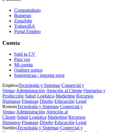
Computrabajo
Bumeran
ZonaJobs
TrabajoBA
Portal Empleo
Cuenta
Subí tu CV
Para vos
Mi cuenta
Quiénes somos
Sugerencias / reportar error
Empleos
Tecnología y Sistemas
·
Comercial y
Ventas
·
Administración
·
Atención al Cliente
·
Operarios y
Producción
·
Salud
·
Logística
·
Marketing
·
Recursos
Humanos
·
Finanzas
·
Diseño
·
Educación
·
Legal
Remoto
Tecnología y Sistemas
·
Comercial y
Ventas
·
Administración
·
Atención al
Cliente
·
Salud
·
Logística
·
Marketing
·
Recursos
Humanos
·
Finanzas
·
Diseño
·
Educación
·
Legal
Sueldos
Tecnología y Sistemas
·
Comercial y