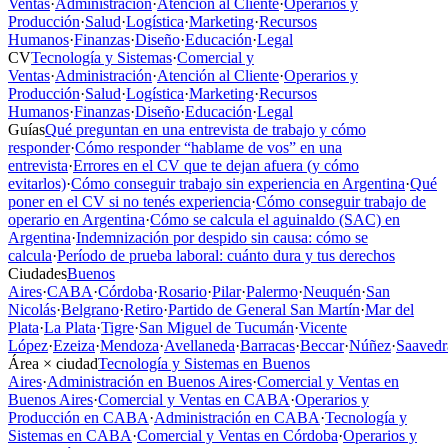
Ventas
·
Administración
·
Atención al Cliente
·
Operarios y
Producción
·
Salud
·
Logística
·
Marketing
·
Recursos
Humanos
·
Finanzas
·
Diseño
·
Educación
·
Legal
CV
Tecnología y Sistemas
·
Comercial y
Ventas
·
Administración
·
Atención al Cliente
·
Operarios y
Producción
·
Salud
·
Logística
·
Marketing
·
Recursos
Humanos
·
Finanzas
·
Diseño
·
Educación
·
Legal
Guías
Qué preguntan en una entrevista de trabajo y cómo
responder
·
Cómo responder “hablame de vos” en una
entrevista
·
Errores en el CV que te dejan afuera (y cómo
evitarlos)
·
Cómo conseguir trabajo sin experiencia en Argentina
·
Qué
poner en el CV si no tenés experiencia
·
Cómo conseguir trabajo de
operario en Argentina
·
Cómo se calcula el aguinaldo (SAC) en
Argentina
·
Indemnización por despido sin causa: cómo se
calcula
·
Período de prueba laboral: cuánto dura y tus derechos
Ciudades
Buenos
Aires
·
CABA
·
Córdoba
·
Rosario
·
Pilar
·
Palermo
·
Neuquén
·
San
Nicolás
·
Belgrano
·
Retiro
·
Partido de General San Martín
·
Mar del
Plata
·
La Plata
·
Tigre
·
San Miguel de Tucumán
·
Vicente
López
·
Ezeiza
·
Mendoza
·
Avellaneda
·
Barracas
·
Beccar
·
Núñez
·
Saavedr
Área × ciudad
Tecnología y Sistemas en Buenos
Aires
·
Administración en Buenos Aires
·
Comercial y Ventas en
Buenos Aires
·
Comercial y Ventas en CABA
·
Operarios y
Producción en CABA
·
Administración en CABA
·
Tecnología y
Sistemas en CABA
·
Comercial y Ventas en Córdoba
·
Operarios y