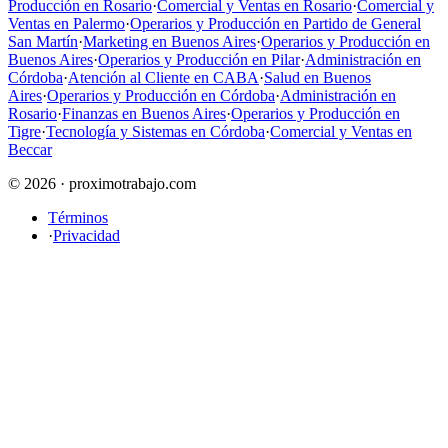
Producción en Rosario
·
Comercial y Ventas en Rosario
·
Comercial y
Ventas en Palermo
·
Operarios y Producción en Partido de General
San Martín
·
Marketing en Buenos Aires
·
Operarios y Producción en
Buenos Aires
·
Operarios y Producción en Pilar
·
Administración en
Córdoba
·
Atención al Cliente en CABA
·
Salud en Buenos
Aires
·
Operarios y Producción en Córdoba
·
Administración en
Rosario
·
Finanzas en Buenos Aires
·
Operarios y Producción en
Tigre
·
Tecnología y Sistemas en Córdoba
·
Comercial y Ventas en
Beccar
© 2026 · proximotrabajo.com
Términos
·
Privacidad