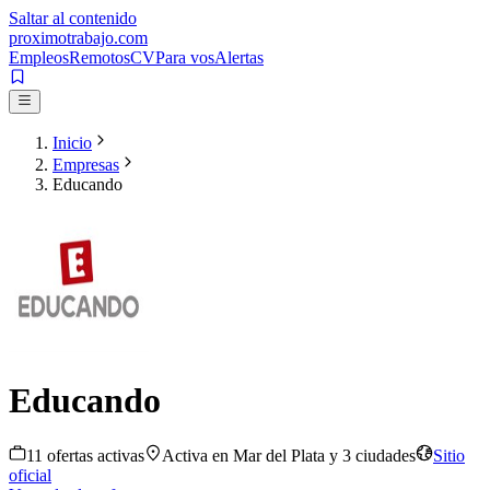
Saltar al contenido
proximotrabajo
.com
Empleos
Remotos
CV
Para vos
Alertas
Inicio
Empresas
Educando
Educando
11
oferta
s
activa
s
Activa en
Mar del Plata
y 3 ciudades
Sitio
oficial