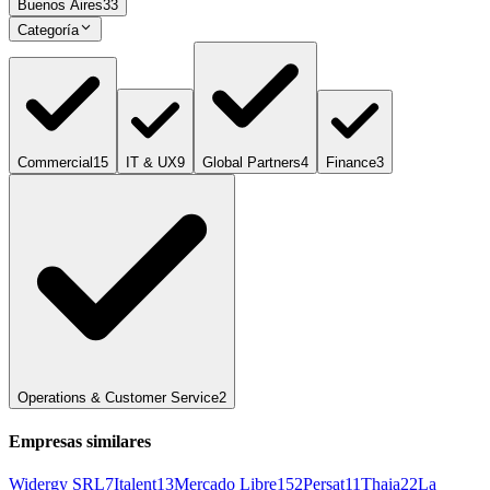
Buenos Aires
33
Categoría
Commercial
15
IT & UX
9
Global Partners
4
Finance
3
Operations & Customer Service
2
Empresas similares
Widergy SRL
7
Italent
13
Mercado Libre
152
Persat
11
Thaia
22
La