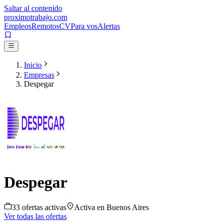
Saltar al contenido
proximotrabajo
.com
Empleos
Remotos
CV
Para vos
Alertas
Inicio
Empresas
Despegar
Despegar
33
oferta
s
activa
s
Activa en
Buenos Aires
Ver todas las ofertas