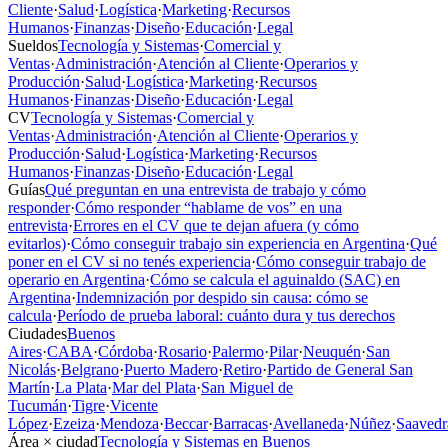
Cliente
·
Salud
·
Logística
·
Marketing
·
Recursos
Humanos
·
Finanzas
·
Diseño
·
Educación
·
Legal
Sueldos
Tecnología y Sistemas
·
Comercial y
Ventas
·
Administración
·
Atención al Cliente
·
Operarios y
Producción
·
Salud
·
Logística
·
Marketing
·
Recursos
Humanos
·
Finanzas
·
Diseño
·
Educación
·
Legal
CV
Tecnología y Sistemas
·
Comercial y
Ventas
·
Administración
·
Atención al Cliente
·
Operarios y
Producción
·
Salud
·
Logística
·
Marketing
·
Recursos
Humanos
·
Finanzas
·
Diseño
·
Educación
·
Legal
Guías
Qué preguntan en una entrevista de trabajo y cómo
responder
·
Cómo responder “hablame de vos” en una
entrevista
·
Errores en el CV que te dejan afuera (y cómo
evitarlos)
·
Cómo conseguir trabajo sin experiencia en Argentina
·
Qué
poner en el CV si no tenés experiencia
·
Cómo conseguir trabajo de
operario en Argentina
·
Cómo se calcula el aguinaldo (SAC) en
Argentina
·
Indemnización por despido sin causa: cómo se
calcula
·
Período de prueba laboral: cuánto dura y tus derechos
Ciudades
Buenos
Aires
·
CABA
·
Córdoba
·
Rosario
·
Palermo
·
Pilar
·
Neuquén
·
San
Nicolás
·
Belgrano
·
Puerto Madero
·
Retiro
·
Partido de General San
Martín
·
La Plata
·
Mar del Plata
·
San Miguel de
Tucumán
·
Tigre
·
Vicente
López
·
Ezeiza
·
Mendoza
·
Beccar
·
Barracas
·
Avellaneda
·
Núñez
·
Saavedr
Área × ciudad
Tecnología y Sistemas en Buenos