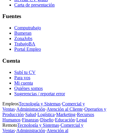
Carta de presentación
Fuentes
Computrabajo
Bumeran
ZonaJobs
TrabajoBA
Portal Empleo
Cuenta
Subí tu CV
Para vos
Mi cuenta
Quiénes somos
Sugerencias / reportar error
Empleos
Tecnología y Sistemas
·
Comercial y
Ventas
·
Administración
·
Atención al Cliente
·
Operarios y
Producción
·
Salud
·
Logística
·
Marketing
·
Recursos
Humanos
·
Finanzas
·
Diseño
·
Educación
·
Legal
Remoto
Tecnología y Sistemas
·
Comercial y
Ventas
·
Administración
·
Atención al