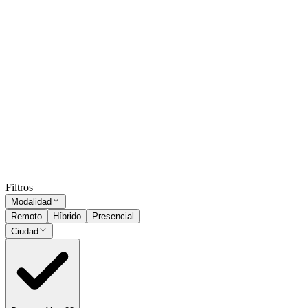
Presencial
·
hace 4 meses
Presencial
Sin sueldo
hace 4 meses
Agente de viajes - Tienda TOM
Buenos Aires
Presencial
·
hace 6 meses
Presencial
Sin sueldo
hace 6 meses
Ocultar vistos
Filtros
Modalidad
Remoto
Híbrido
Presencial
Ciudad