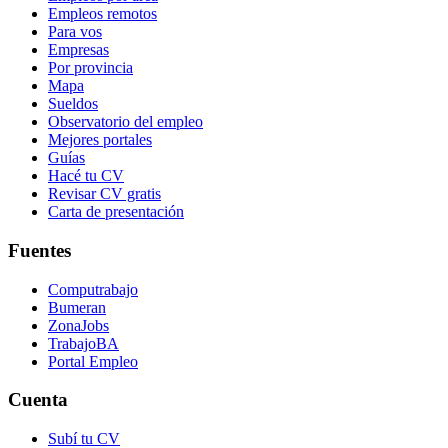
Empleos remotos
Para vos
Empresas
Por provincia
Mapa
Sueldos
Observatorio del empleo
Mejores portales
Guías
Hacé tu CV
Revisar CV gratis
Carta de presentación
Fuentes
Computrabajo
Bumeran
ZonaJobs
TrabajoBA
Portal Empleo
Cuenta
Subí tu CV