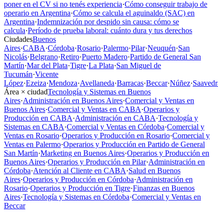
poner en el CV si no tenés experiencia
·
Cómo conseguir trabajo de
operario en Argentina
·
Cómo se calcula el aguinaldo (SAC) en
Argentina
·
Indemnización por despido sin causa: cómo se
calcula
·
Período de prueba laboral: cuánto dura y tus derechos
Ciudades
Buenos
Aires
·
CABA
·
Córdoba
·
Rosario
·
Palermo
·
Pilar
·
Neuquén
·
San
Nicolás
·
Belgrano
·
Retiro
·
Puerto Madero
·
Partido de General San
Martín
·
Mar del Plata
·
Tigre
·
La Plata
·
San Miguel de
Tucumán
·
Vicente
López
·
Ezeiza
·
Mendoza
·
Avellaneda
·
Barracas
·
Beccar
·
Núñez
·
Saavedr
Área × ciudad
Tecnología y Sistemas en Buenos
Aires
·
Administración en Buenos Aires
·
Comercial y Ventas en
Buenos Aires
·
Comercial y Ventas en CABA
·
Operarios y
Producción en CABA
·
Administración en CABA
·
Tecnología y
Sistemas en CABA
·
Comercial y Ventas en Córdoba
·
Comercial y
Ventas en Rosario
·
Operarios y Producción en Rosario
·
Comercial y
Ventas en Palermo
·
Operarios y Producción en Partido de General
San Martín
·
Marketing en Buenos Aires
·
Operarios y Producción en
Buenos Aires
·
Operarios y Producción en Pilar
·
Administración en
Córdoba
·
Atención al Cliente en CABA
·
Salud en Buenos
Aires
·
Operarios y Producción en Córdoba
·
Administración en
Rosario
·
Operarios y Producción en Tigre
·
Finanzas en Buenos
Aires
·
Tecnología y Sistemas en Córdoba
·
Comercial y Ventas en
Beccar