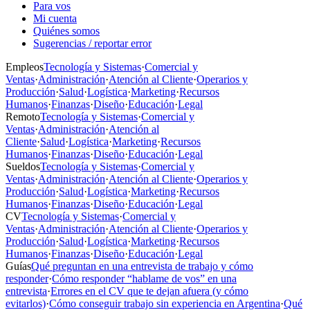
Para vos
Mi cuenta
Quiénes somos
Sugerencias / reportar error
Empleos
Tecnología y Sistemas
·
Comercial y
Ventas
·
Administración
·
Atención al Cliente
·
Operarios y
Producción
·
Salud
·
Logística
·
Marketing
·
Recursos
Humanos
·
Finanzas
·
Diseño
·
Educación
·
Legal
Remoto
Tecnología y Sistemas
·
Comercial y
Ventas
·
Administración
·
Atención al
Cliente
·
Salud
·
Logística
·
Marketing
·
Recursos
Humanos
·
Finanzas
·
Diseño
·
Educación
·
Legal
Sueldos
Tecnología y Sistemas
·
Comercial y
Ventas
·
Administración
·
Atención al Cliente
·
Operarios y
Producción
·
Salud
·
Logística
·
Marketing
·
Recursos
Humanos
·
Finanzas
·
Diseño
·
Educación
·
Legal
CV
Tecnología y Sistemas
·
Comercial y
Ventas
·
Administración
·
Atención al Cliente
·
Operarios y
Producción
·
Salud
·
Logística
·
Marketing
·
Recursos
Humanos
·
Finanzas
·
Diseño
·
Educación
·
Legal
Guías
Qué preguntan en una entrevista de trabajo y cómo
responder
·
Cómo responder “hablame de vos” en una
entrevista
·
Errores en el CV que te dejan afuera (y cómo
evitarlos)
·
Cómo conseguir trabajo sin experiencia en Argentina
·
Qué