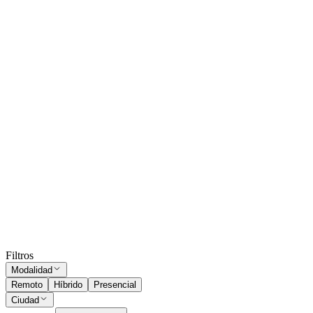
Presencial
Sin sueldo
hace 14 días
Subí tu CV
y ordenamos estos avisos por tu match.
Solo PDF ·
máx. 2 MB
Subir CV
Diseñador Industrial
Río Tercero
Presencial
·
hace 29 días
Presencial
Sin sueldo
hace 29 días
Ocultar vistos
Filtros
Modalidad
Remoto
Híbrido
Presencial
Ciudad