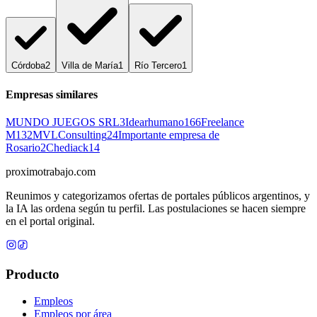
Córdoba
2
Villa de María
1
Río Tercero
1
Empresas similares
MUNDO JUEGOS SRL
3
Idearhumano
166
Freelance
M1
32
MVLConsulting
24
Importante empresa de
Rosario
2
Chediack
14
proximotrabajo
.com
Reunimos y categorizamos ofertas de portales públicos argentinos, y
la IA las ordena según tu perfil. Las postulaciones se hacen siempre
en el portal original.
Producto
Empleos
Empleos por área