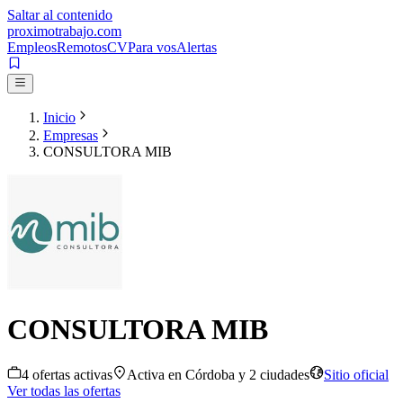
Saltar al contenido
proximotrabajo
.com
Empleos
Remotos
CV
Para vos
Alertas
Inicio
Empresas
CONSULTORA MIB
CONSULTORA MIB
4
oferta
s
activa
s
Activa en
Córdoba
y 2 ciudades
Sitio oficial
Ver todas las ofertas