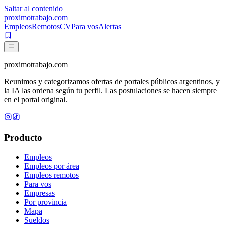
Saltar al contenido
proximotrabajo
.com
Empleos
Remotos
CV
Para vos
Alertas
proximotrabajo
.com
Reunimos y categorizamos ofertas de portales públicos argentinos, y
la IA las ordena según tu perfil. Las postulaciones se hacen siempre
en el portal original.
Producto
Empleos
Empleos por área
Empleos remotos
Para vos
Empresas
Por provincia
Mapa
Sueldos