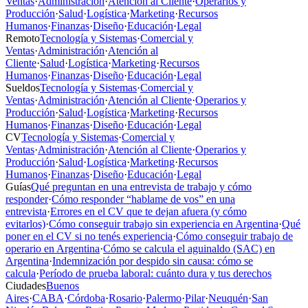
Ventas
·
Administración
·
Atención al Cliente
·
Operarios y
Producción
·
Salud
·
Logística
·
Marketing
·
Recursos
Humanos
·
Finanzas
·
Diseño
·
Educación
·
Legal
Remoto
Tecnología y Sistemas
·
Comercial y
Ventas
·
Administración
·
Atención al
Cliente
·
Salud
·
Logística
·
Marketing
·
Recursos
Humanos
·
Finanzas
·
Diseño
·
Educación
·
Legal
Sueldos
Tecnología y Sistemas
·
Comercial y
Ventas
·
Administración
·
Atención al Cliente
·
Operarios y
Producción
·
Salud
·
Logística
·
Marketing
·
Recursos
Humanos
·
Finanzas
·
Diseño
·
Educación
·
Legal
CV
Tecnología y Sistemas
·
Comercial y
Ventas
·
Administración
·
Atención al Cliente
·
Operarios y
Producción
·
Salud
·
Logística
·
Marketing
·
Recursos
Humanos
·
Finanzas
·
Diseño
·
Educación
·
Legal
Guías
Qué preguntan en una entrevista de trabajo y cómo
responder
·
Cómo responder “hablame de vos” en una
entrevista
·
Errores en el CV que te dejan afuera (y cómo
evitarlos)
·
Cómo conseguir trabajo sin experiencia en Argentina
·
Qué
poner en el CV si no tenés experiencia
·
Cómo conseguir trabajo de
operario en Argentina
·
Cómo se calcula el aguinaldo (SAC) en
Argentina
·
Indemnización por despido sin causa: cómo se
calcula
·
Período de prueba laboral: cuánto dura y tus derechos
Ciudades
Buenos
Aires
·
CABA
·
Córdoba
·
Rosario
·
Palermo
·
Pilar
·
Neuquén
·
San