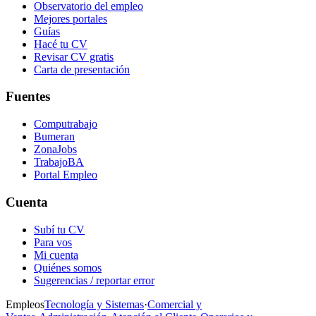
Observatorio del empleo
Mejores portales
Guías
Hacé tu CV
Revisar CV gratis
Carta de presentación
Fuentes
Computrabajo
Bumeran
ZonaJobs
TrabajoBA
Portal Empleo
Cuenta
Subí tu CV
Para vos
Mi cuenta
Quiénes somos
Sugerencias / reportar error
Empleos
Tecnología y Sistemas
·
Comercial y