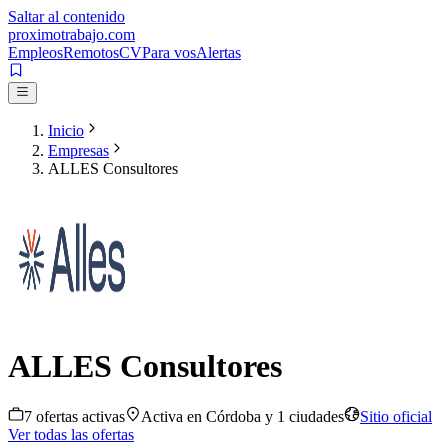
Saltar al contenido
proximotrabajo
.com
Empleos
Remotos
CV
Para vos
Alertas
Inicio
Empresas
ALLES Consultores
ALLES Consultores
7
oferta
s
activa
s
Activa en
Córdoba
y 1 ciudades
Sitio oficial
Ver todas las ofertas