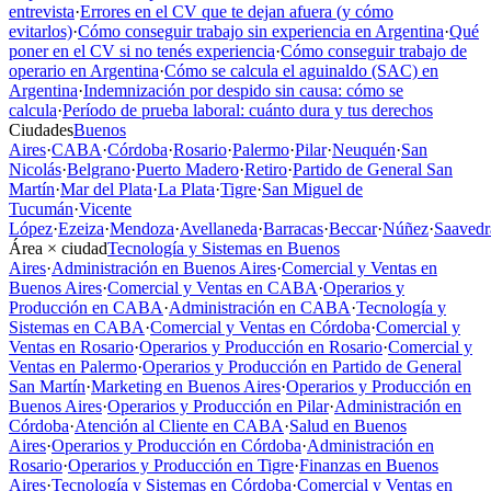
entrevista
·
Errores en el CV que te dejan afuera (y cómo
evitarlos)
·
Cómo conseguir trabajo sin experiencia en Argentina
·
Qué
poner en el CV si no tenés experiencia
·
Cómo conseguir trabajo de
operario en Argentina
·
Cómo se calcula el aguinaldo (SAC) en
Argentina
·
Indemnización por despido sin causa: cómo se
calcula
·
Período de prueba laboral: cuánto dura y tus derechos
Ciudades
Buenos
Aires
·
CABA
·
Córdoba
·
Rosario
·
Palermo
·
Pilar
·
Neuquén
·
San
Nicolás
·
Belgrano
·
Puerto Madero
·
Retiro
·
Partido de General San
Martín
·
Mar del Plata
·
La Plata
·
Tigre
·
San Miguel de
Tucumán
·
Vicente
López
·
Ezeiza
·
Mendoza
·
Avellaneda
·
Barracas
·
Beccar
·
Núñez
·
Saavedr
Área × ciudad
Tecnología y Sistemas en Buenos
Aires
·
Administración en Buenos Aires
·
Comercial y Ventas en
Buenos Aires
·
Comercial y Ventas en CABA
·
Operarios y
Producción en CABA
·
Administración en CABA
·
Tecnología y
Sistemas en CABA
·
Comercial y Ventas en Córdoba
·
Comercial y
Ventas en Rosario
·
Operarios y Producción en Rosario
·
Comercial y
Ventas en Palermo
·
Operarios y Producción en Partido de General
San Martín
·
Marketing en Buenos Aires
·
Operarios y Producción en
Buenos Aires
·
Operarios y Producción en Pilar
·
Administración en
Córdoba
·
Atención al Cliente en CABA
·
Salud en Buenos
Aires
·
Operarios y Producción en Córdoba
·
Administración en
Rosario
·
Operarios y Producción en Tigre
·
Finanzas en Buenos
Aires
·
Tecnología y Sistemas en Córdoba
·
Comercial y Ventas en