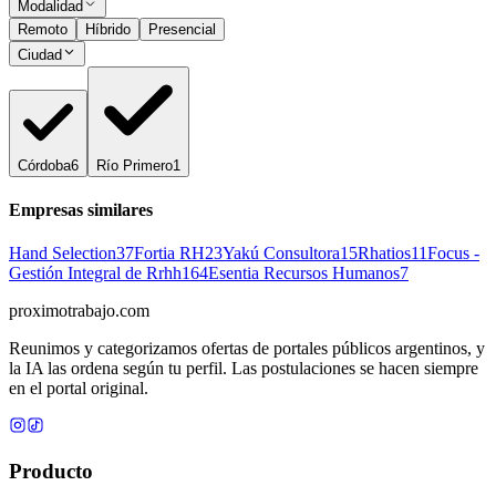
Modalidad
Remoto
Híbrido
Presencial
Ciudad
Córdoba
6
Río Primero
1
Empresas similares
Hand Selection
37
Fortia RH
23
Yakú Consultora
15
Rhatios
11
Focus -
Gestión Integral de Rrhh
164
Esentia Recursos Humanos
7
proximotrabajo
.com
Reunimos y categorizamos ofertas de portales públicos argentinos, y
la IA las ordena según tu perfil. Las postulaciones se hacen siempre
en el portal original.
Producto