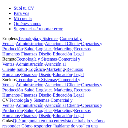
Subí tu CV
Para vos
Mi cuenta
Quiénes somos
Sugerencias / reportar error
Empleos
Tecnología y Sistemas
·
Comercial y
Ventas
·
Administración
·
Atención al Cliente
·
Operarios y
Producción
·
Salud
·
Logística
·
Marketing
·
Recursos
Humanos
·
Finanzas
·
Diseño
·
Educación
·
Legal
Remoto
Tecnología y Sistemas
·
Comercial y
Ventas
·
Administración
·
Atención al
Cliente
·
Salud
·
Logística
·
Marketing
·
Recursos
Humanos
·
Finanzas
·
Diseño
·
Educación
·
Legal
Sueldos
Tecnología y Sistemas
·
Comercial y
Ventas
·
Administración
·
Atención al Cliente
·
Operarios y
Producción
·
Salud
·
Logística
·
Marketing
·
Recursos
Humanos
·
Finanzas
·
Diseño
·
Educación
·
Legal
CV
Tecnología y Sistemas
·
Comercial y
Ventas
·
Administración
·
Atención al Cliente
·
Operarios y
Producción
·
Salud
·
Logística
·
Marketing
·
Recursos
Humanos
·
Finanzas
·
Diseño
·
Educación
·
Legal
Guías
Qué preguntan en una entrevista de trabajo y cómo
responder
·
Cómo responder “hablame de vos” en una