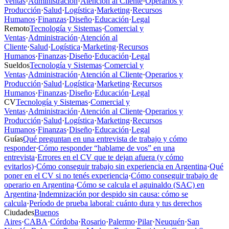
Ventas
·
Administración
·
Atención al Cliente
·
Operarios y
Producción
·
Salud
·
Logística
·
Marketing
·
Recursos
Humanos
·
Finanzas
·
Diseño
·
Educación
·
Legal
Remoto
Tecnología y Sistemas
·
Comercial y
Ventas
·
Administración
·
Atención al
Cliente
·
Salud
·
Logística
·
Marketing
·
Recursos
Humanos
·
Finanzas
·
Diseño
·
Educación
·
Legal
Sueldos
Tecnología y Sistemas
·
Comercial y
Ventas
·
Administración
·
Atención al Cliente
·
Operarios y
Producción
·
Salud
·
Logística
·
Marketing
·
Recursos
Humanos
·
Finanzas
·
Diseño
·
Educación
·
Legal
CV
Tecnología y Sistemas
·
Comercial y
Ventas
·
Administración
·
Atención al Cliente
·
Operarios y
Producción
·
Salud
·
Logística
·
Marketing
·
Recursos
Humanos
·
Finanzas
·
Diseño
·
Educación
·
Legal
Guías
Qué preguntan en una entrevista de trabajo y cómo
responder
·
Cómo responder “hablame de vos” en una
entrevista
·
Errores en el CV que te dejan afuera (y cómo
evitarlos)
·
Cómo conseguir trabajo sin experiencia en Argentina
·
Qué
poner en el CV si no tenés experiencia
·
Cómo conseguir trabajo de
operario en Argentina
·
Cómo se calcula el aguinaldo (SAC) en
Argentina
·
Indemnización por despido sin causa: cómo se
calcula
·
Período de prueba laboral: cuánto dura y tus derechos
Ciudades
Buenos
Aires
·
CABA
·
Córdoba
·
Rosario
·
Palermo
·
Pilar
·
Neuquén
·
San