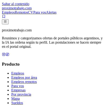
Saltar al contenido
proximotrabajo
.com
Empleos
Remotos
CV
Para vos
Alertas
proximotrabajo
.com
Reunimos y categorizamos ofertas de portales públicos argentinos, y
la IA las ordena según tu perfil. Las postulaciones se hacen siempre
en el portal original.
Producto
Empleos
Empleos por área
Empleos remotos
Para vos
Empresas
Por provincia
Mapa
Sueldos