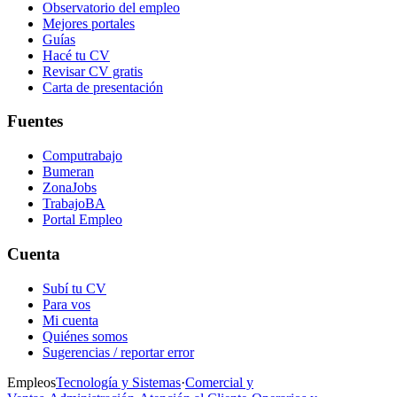
Observatorio del empleo
Mejores portales
Guías
Hacé tu CV
Revisar CV gratis
Carta de presentación
Fuentes
Computrabajo
Bumeran
ZonaJobs
TrabajoBA
Portal Empleo
Cuenta
Subí tu CV
Para vos
Mi cuenta
Quiénes somos
Sugerencias / reportar error
Empleos
Tecnología y Sistemas
·
Comercial y