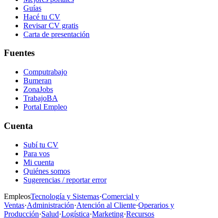
Guías
Hacé tu CV
Revisar CV gratis
Carta de presentación
Fuentes
Computrabajo
Bumeran
ZonaJobs
TrabajoBA
Portal Empleo
Cuenta
Subí tu CV
Para vos
Mi cuenta
Quiénes somos
Sugerencias / reportar error
Empleos
Tecnología y Sistemas
·
Comercial y
Ventas
·
Administración
·
Atención al Cliente
·
Operarios y
Producción
·
Salud
·
Logística
·
Marketing
·
Recursos