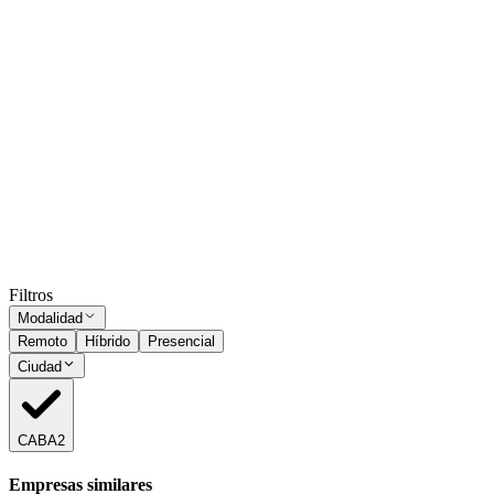
Presencial
·
hace 2 días
Presencial
Sin sueldo
hace 2 días
Analista de Proyectos Curriculares de Carreras
Universitarias
CABA
Presencial
·
hace 2 días
Presencial
Sin sueldo
hace 2 días
Ocultar vistos
Filtros
Modalidad
Remoto
Híbrido
Presencial
Ciudad
CABA
2
Empresas similares