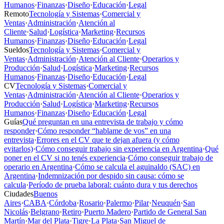
Humanos
·
Finanzas
·
Diseño
·
Educación
·
Legal
Remoto
Tecnología y Sistemas
·
Comercial y
Ventas
·
Administración
·
Atención al
Cliente
·
Salud
·
Logística
·
Marketing
·
Recursos
Humanos
·
Finanzas
·
Diseño
·
Educación
·
Legal
Sueldos
Tecnología y Sistemas
·
Comercial y
Ventas
·
Administración
·
Atención al Cliente
·
Operarios y
Producción
·
Salud
·
Logística
·
Marketing
·
Recursos
Humanos
·
Finanzas
·
Diseño
·
Educación
·
Legal
CV
Tecnología y Sistemas
·
Comercial y
Ventas
·
Administración
·
Atención al Cliente
·
Operarios y
Producción
·
Salud
·
Logística
·
Marketing
·
Recursos
Humanos
·
Finanzas
·
Diseño
·
Educación
·
Legal
Guías
Qué preguntan en una entrevista de trabajo y cómo
responder
·
Cómo responder “hablame de vos” en una
entrevista
·
Errores en el CV que te dejan afuera (y cómo
evitarlos)
·
Cómo conseguir trabajo sin experiencia en Argentina
·
Qué
poner en el CV si no tenés experiencia
·
Cómo conseguir trabajo de
operario en Argentina
·
Cómo se calcula el aguinaldo (SAC) en
Argentina
·
Indemnización por despido sin causa: cómo se
calcula
·
Período de prueba laboral: cuánto dura y tus derechos
Ciudades
Buenos
Aires
·
CABA
·
Córdoba
·
Rosario
·
Palermo
·
Pilar
·
Neuquén
·
San
Nicolás
·
Belgrano
·
Retiro
·
Puerto Madero
·
Partido de General San
Martín
·
Mar del Plata
·
Tigre
·
La Plata
·
San Miguel de