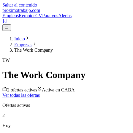
Saltar al contenido
proximotrabajo
.com
Empleos
Remotos
CV
Para vos
Alertas
Inicio
Empresas
The Work Company
TW
The Work Company
2
oferta
s
activa
s
Activa en
CABA
Ver todas las ofertas
Ofertas activas
2
Hoy