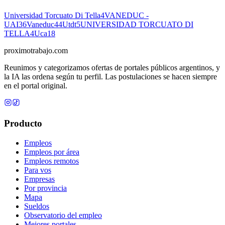
Universidad Torcuato Di Tella
4
VANEDUC -
UAI
36
Vaneduc
44
Utdt
5
UNIVERSIDAD TORCUATO DI
TELLA
4
Uca
18
proximotrabajo
.com
Reunimos y categorizamos ofertas de portales públicos argentinos, y
la IA las ordena según tu perfil. Las postulaciones se hacen siempre
en el portal original.
Producto
Empleos
Empleos por área
Empleos remotos
Para vos
Empresas
Por provincia
Mapa
Sueldos
Observatorio del empleo
Mejores portales