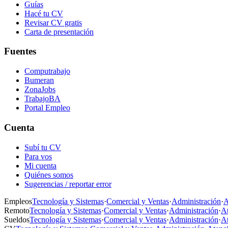
Guías
Hacé tu CV
Revisar CV gratis
Carta de presentación
Fuentes
Computrabajo
Bumeran
ZonaJobs
TrabajoBA
Portal Empleo
Cuenta
Subí tu CV
Para vos
Mi cuenta
Quiénes somos
Sugerencias / reportar error
Empleos
Tecnología y Sistemas
·
Comercial y Ventas
·
Administración
·
A
Remoto
Tecnología y Sistemas
·
Comercial y Ventas
·
Administración
·
At
Sueldos
Tecnología y Sistemas
·
Comercial y Ventas
·
Administración
·
At