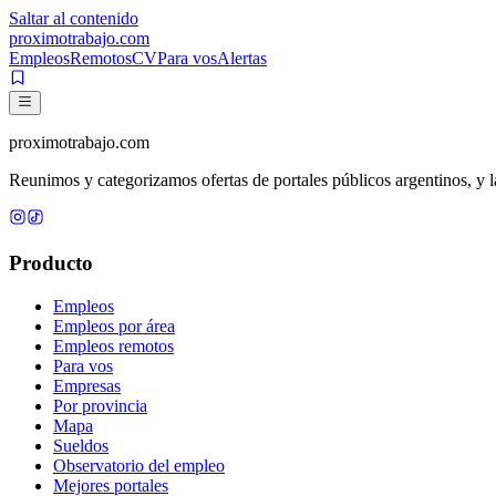
Saltar al contenido
proximotrabajo
.com
Empleos
Remotos
CV
Para vos
Alertas
proximotrabajo
.com
Reunimos y categorizamos ofertas de portales públicos argentinos, y la
Producto
Empleos
Empleos por área
Empleos remotos
Para vos
Empresas
Por provincia
Mapa
Sueldos
Observatorio del empleo
Mejores portales