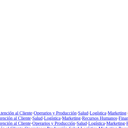
tención al Cliente
·
Operarios y Producción
·
Salud
·
Logística
·
Marketing
·
ención al Cliente
·
Salud
·
Logística
·
Marketing
·
Recursos Humanos
·
Fina
ención al Cliente
·
Operarios y Producción
·
Salud
·
Logística
·
Marketing
·