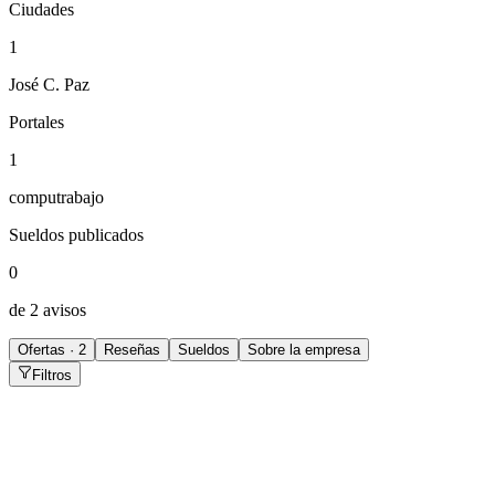
Ciudades
1
José C. Paz
Portales
1
computrabajo
Sueldos publicados
0
de 2 avisos
Ofertas · 2
Reseñas
Sueldos
Sobre la empresa
Filtros
Administrativo/a rrhh
José C. Paz