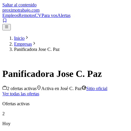
Saltar al contenido
proximotrabajo
.com
Empleos
Remotos
CV
Para vos
Alertas
Inicio
Empresas
Panificadora Jose C. Paz
Panificadora Jose C. Paz
2
oferta
s
activa
s
Activa en
José C. Paz
Sitio oficial
Ver todas las ofertas
Ofertas activas
2
Hoy