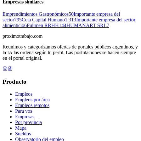
Empresas similares
Emprendimientos Gastronómicos
50
Importante empresa del
sector
795
Ceta Capital Humano
1.313
Importante empresa del sector
alimenticio
6
Pullmen RRHH
144
HUMANART SRL
7
proximotrabajo
.com
Reunimos y categorizamos ofertas de portales públicos argentinos, y
la IA las ordena según tu perfil. Las postulaciones se hacen siempre
en el portal original.
Producto
Empleos
Empleos por área
Empleos remotos
Para vos
Empresas
Por provincia
Mapa
Sueldos
Observatorio del empleo