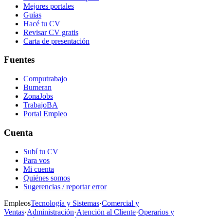
Mejores portales
Guías
Hacé tu CV
Revisar CV gratis
Carta de presentación
Fuentes
Computrabajo
Bumeran
ZonaJobs
TrabajoBA
Portal Empleo
Cuenta
Subí tu CV
Para vos
Mi cuenta
Quiénes somos
Sugerencias / reportar error
Empleos
Tecnología y Sistemas
·
Comercial y
Ventas
·
Administración
·
Atención al Cliente
·
Operarios y