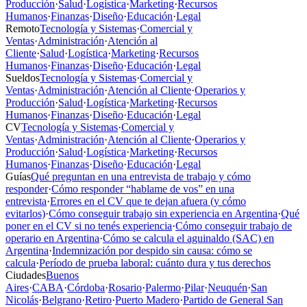
Producción
·
Salud
·
Logística
·
Marketing
·
Recursos
Humanos
·
Finanzas
·
Diseño
·
Educación
·
Legal
Remoto
Tecnología y Sistemas
·
Comercial y
Ventas
·
Administración
·
Atención al
Cliente
·
Salud
·
Logística
·
Marketing
·
Recursos
Humanos
·
Finanzas
·
Diseño
·
Educación
·
Legal
Sueldos
Tecnología y Sistemas
·
Comercial y
Ventas
·
Administración
·
Atención al Cliente
·
Operarios y
Producción
·
Salud
·
Logística
·
Marketing
·
Recursos
Humanos
·
Finanzas
·
Diseño
·
Educación
·
Legal
CV
Tecnología y Sistemas
·
Comercial y
Ventas
·
Administración
·
Atención al Cliente
·
Operarios y
Producción
·
Salud
·
Logística
·
Marketing
·
Recursos
Humanos
·
Finanzas
·
Diseño
·
Educación
·
Legal
Guías
Qué preguntan en una entrevista de trabajo y cómo
responder
·
Cómo responder “hablame de vos” en una
entrevista
·
Errores en el CV que te dejan afuera (y cómo
evitarlos)
·
Cómo conseguir trabajo sin experiencia en Argentina
·
Qué
poner en el CV si no tenés experiencia
·
Cómo conseguir trabajo de
operario en Argentina
·
Cómo se calcula el aguinaldo (SAC) en
Argentina
·
Indemnización por despido sin causa: cómo se
calcula
·
Período de prueba laboral: cuánto dura y tus derechos
Ciudades
Buenos
Aires
·
CABA
·
Córdoba
·
Rosario
·
Palermo
·
Pilar
·
Neuquén
·
San
Nicolás
·
Belgrano
·
Retiro
·
Puerto Madero
·
Partido de General San