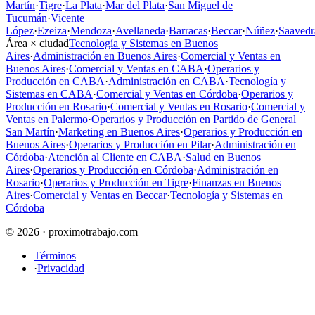
Martín
·
Tigre
·
La Plata
·
Mar del Plata
·
San Miguel de
Tucumán
·
Vicente
López
·
Ezeiza
·
Mendoza
·
Avellaneda
·
Barracas
·
Beccar
·
Núñez
·
Saavedr
Área × ciudad
Tecnología y Sistemas en Buenos
Aires
·
Administración en Buenos Aires
·
Comercial y Ventas en
Buenos Aires
·
Comercial y Ventas en CABA
·
Operarios y
Producción en CABA
·
Administración en CABA
·
Tecnología y
Sistemas en CABA
·
Comercial y Ventas en Córdoba
·
Operarios y
Producción en Rosario
·
Comercial y Ventas en Rosario
·
Comercial y
Ventas en Palermo
·
Operarios y Producción en Partido de General
San Martín
·
Marketing en Buenos Aires
·
Operarios y Producción en
Buenos Aires
·
Operarios y Producción en Pilar
·
Administración en
Córdoba
·
Atención al Cliente en CABA
·
Salud en Buenos
Aires
·
Operarios y Producción en Córdoba
·
Administración en
Rosario
·
Operarios y Producción en Tigre
·
Finanzas en Buenos
Aires
·
Comercial y Ventas en Beccar
·
Tecnología y Sistemas en
Córdoba
© 2026 · proximotrabajo.com
Términos
·
Privacidad