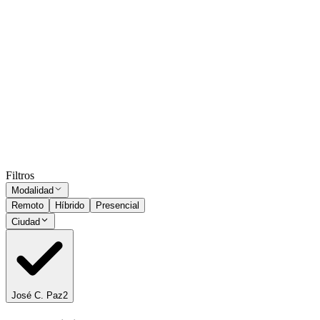
Presencial
·
hace 25 días
Presencial
Sin sueldo
hace 25 días
Administrativo de pedidos y remitos para logística
José C. Paz
Presencial
·
hace 1 mes
Presencial
Sin sueldo
hace 1 mes
Ocultar vistos
Filtros
Modalidad
Remoto
Híbrido
Presencial
Ciudad
José C. Paz
2