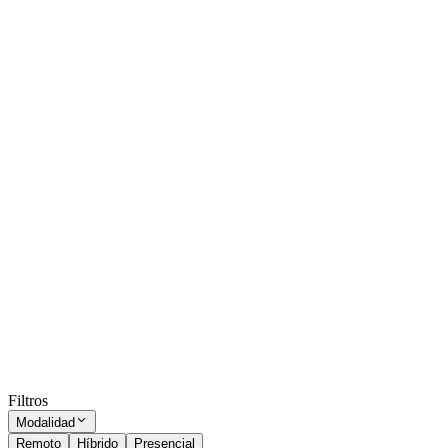
Subir CV
Analista de datos y procesos
Mendoza
Presencial
·
hace 1 mes
Presencial
Sin sueldo
hace 1 mes
Auxiliar de Farmacia
Mendoza
Presencial
·
hace 1 mes
Presencial
Sin sueldo
hace 1 mes
Ocultar vistos
Filtros
Modalidad
Remoto
Híbrido
Presencial