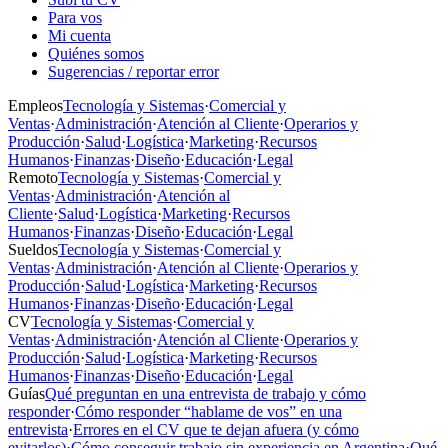
Para vos
Mi cuenta
Quiénes somos
Sugerencias / reportar error
Empleos
Tecnología y Sistemas
·
Comercial y
Ventas
·
Administración
·
Atención al Cliente
·
Operarios y
Producción
·
Salud
·
Logística
·
Marketing
·
Recursos
Humanos
·
Finanzas
·
Diseño
·
Educación
·
Legal
Remoto
Tecnología y Sistemas
·
Comercial y
Ventas
·
Administración
·
Atención al
Cliente
·
Salud
·
Logística
·
Marketing
·
Recursos
Humanos
·
Finanzas
·
Diseño
·
Educación
·
Legal
Sueldos
Tecnología y Sistemas
·
Comercial y
Ventas
·
Administración
·
Atención al Cliente
·
Operarios y
Producción
·
Salud
·
Logística
·
Marketing
·
Recursos
Humanos
·
Finanzas
·
Diseño
·
Educación
·
Legal
CV
Tecnología y Sistemas
·
Comercial y
Ventas
·
Administración
·
Atención al Cliente
·
Operarios y
Producción
·
Salud
·
Logística
·
Marketing
·
Recursos
Humanos
·
Finanzas
·
Diseño
·
Educación
·
Legal
Guías
Qué preguntan en una entrevista de trabajo y cómo
responder
·
Cómo responder “hablame de vos” en una
entrevista
·
Errores en el CV que te dejan afuera (y cómo
evitarlos)
·
Cómo conseguir trabajo sin experiencia en Argentina
·
Qué