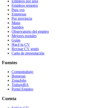
Empleos por área
Empleos remotos
Para vos
Empresas
Por provincia
Mapa
Sueldos
Observatorio del empleo
Mejores portales
Guías
Hacé tu CV
Revisar CV gratis
Carta de presentación
Fuentes
Computrabajo
Bumeran
ZonaJobs
TrabajoBA
Portal Empleo
Cuenta
Subí tu CV