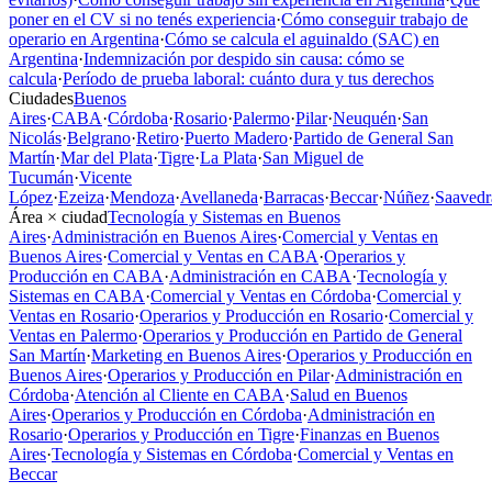
poner en el CV si no tenés experiencia
·
Cómo conseguir trabajo de
operario en Argentina
·
Cómo se calcula el aguinaldo (SAC) en
Argentina
·
Indemnización por despido sin causa: cómo se
calcula
·
Período de prueba laboral: cuánto dura y tus derechos
Ciudades
Buenos
Aires
·
CABA
·
Córdoba
·
Rosario
·
Palermo
·
Pilar
·
Neuquén
·
San
Nicolás
·
Belgrano
·
Retiro
·
Puerto Madero
·
Partido de General San
Martín
·
Mar del Plata
·
Tigre
·
La Plata
·
San Miguel de
Tucumán
·
Vicente
López
·
Ezeiza
·
Mendoza
·
Avellaneda
·
Barracas
·
Beccar
·
Núñez
·
Saavedr
Área × ciudad
Tecnología y Sistemas en Buenos
Aires
·
Administración en Buenos Aires
·
Comercial y Ventas en
Buenos Aires
·
Comercial y Ventas en CABA
·
Operarios y
Producción en CABA
·
Administración en CABA
·
Tecnología y
Sistemas en CABA
·
Comercial y Ventas en Córdoba
·
Comercial y
Ventas en Rosario
·
Operarios y Producción en Rosario
·
Comercial y
Ventas en Palermo
·
Operarios y Producción en Partido de General
San Martín
·
Marketing en Buenos Aires
·
Operarios y Producción en
Buenos Aires
·
Operarios y Producción en Pilar
·
Administración en
Córdoba
·
Atención al Cliente en CABA
·
Salud en Buenos
Aires
·
Operarios y Producción en Córdoba
·
Administración en
Rosario
·
Operarios y Producción en Tigre
·
Finanzas en Buenos
Aires
·
Tecnología y Sistemas en Córdoba
·
Comercial y Ventas en
Beccar