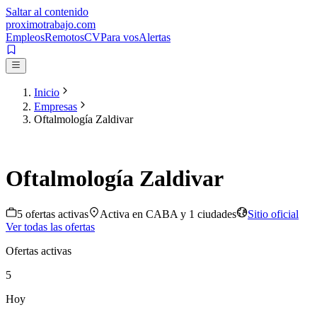
Saltar al contenido
proximotrabajo
.com
Empleos
Remotos
CV
Para vos
Alertas
Inicio
Empresas
Oftalmología Zaldivar
Oftalmología Zaldivar
5
oferta
s
activa
s
Activa en
CABA
y 1 ciudades
Sitio oficial
Ver todas las ofertas
Ofertas activas
5
Hoy