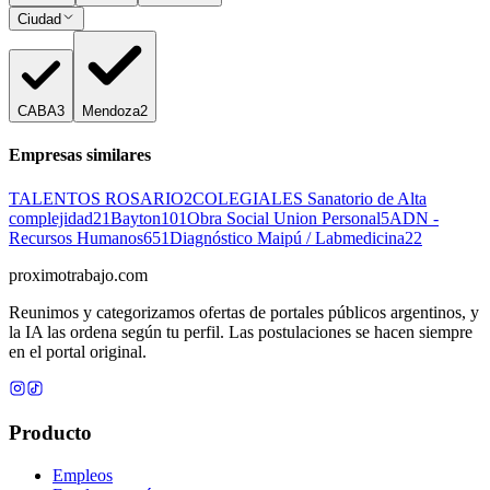
Ciudad
CABA
3
Mendoza
2
Empresas similares
TALENTOS ROSARIO
2
COLEGIALES Sanatorio de Alta
complejidad
21
Bayton
101
Obra Social Union Personal
5
ADN -
Recursos Humanos
651
Diagnóstico Maipú / Labmedicina
22
proximotrabajo
.com
Reunimos y categorizamos ofertas de portales públicos argentinos, y
la IA las ordena según tu perfil. Las postulaciones se hacen siempre
en el portal original.
Producto
Empleos