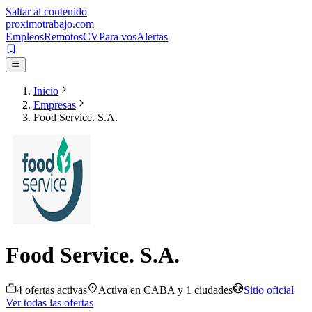
Saltar al contenido
proximotrabajo
.com
Empleos
Remotos
CV
Para vos
Alertas
Inicio
Empresas
Food Service. S.A.
Food Service. S.A.
4
oferta
s
activa
s
Activa en
CABA
y 1 ciudades
Sitio oficial
Ver todas las ofertas