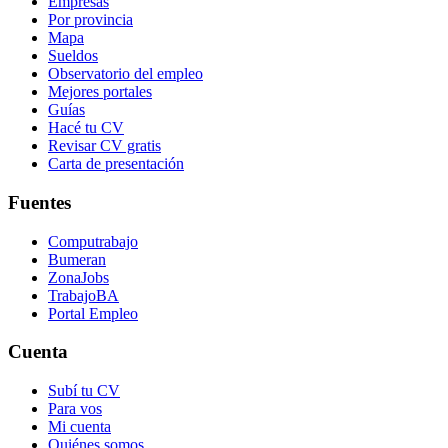
Empresas
Por provincia
Mapa
Sueldos
Observatorio del empleo
Mejores portales
Guías
Hacé tu CV
Revisar CV gratis
Carta de presentación
Fuentes
Computrabajo
Bumeran
ZonaJobs
TrabajoBA
Portal Empleo
Cuenta
Subí tu CV
Para vos
Mi cuenta
Quiénes somos