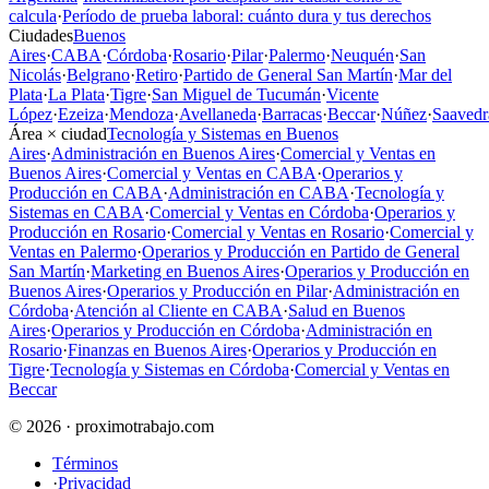
calcula
·
Período de prueba laboral: cuánto dura y tus derechos
Ciudades
Buenos
Aires
·
CABA
·
Córdoba
·
Rosario
·
Pilar
·
Palermo
·
Neuquén
·
San
Nicolás
·
Belgrano
·
Retiro
·
Partido de General San Martín
·
Mar del
Plata
·
La Plata
·
Tigre
·
San Miguel de Tucumán
·
Vicente
López
·
Ezeiza
·
Mendoza
·
Avellaneda
·
Barracas
·
Beccar
·
Núñez
·
Saavedr
Área × ciudad
Tecnología y Sistemas en Buenos
Aires
·
Administración en Buenos Aires
·
Comercial y Ventas en
Buenos Aires
·
Comercial y Ventas en CABA
·
Operarios y
Producción en CABA
·
Administración en CABA
·
Tecnología y
Sistemas en CABA
·
Comercial y Ventas en Córdoba
·
Operarios y
Producción en Rosario
·
Comercial y Ventas en Rosario
·
Comercial y
Ventas en Palermo
·
Operarios y Producción en Partido de General
San Martín
·
Marketing en Buenos Aires
·
Operarios y Producción en
Buenos Aires
·
Operarios y Producción en Pilar
·
Administración en
Córdoba
·
Atención al Cliente en CABA
·
Salud en Buenos
Aires
·
Operarios y Producción en Córdoba
·
Administración en
Rosario
·
Finanzas en Buenos Aires
·
Operarios y Producción en
Tigre
·
Tecnología y Sistemas en Córdoba
·
Comercial y Ventas en
Beccar
© 2026 · proximotrabajo.com
Términos
·
Privacidad