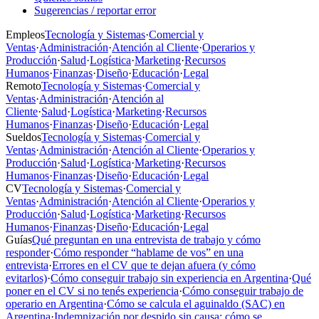
Sugerencias / reportar error
Empleos
Tecnología y Sistemas
·
Comercial y
Ventas
·
Administración
·
Atención al Cliente
·
Operarios y
Producción
·
Salud
·
Logística
·
Marketing
·
Recursos
Humanos
·
Finanzas
·
Diseño
·
Educación
·
Legal
Remoto
Tecnología y Sistemas
·
Comercial y
Ventas
·
Administración
·
Atención al
Cliente
·
Salud
·
Logística
·
Marketing
·
Recursos
Humanos
·
Finanzas
·
Diseño
·
Educación
·
Legal
Sueldos
Tecnología y Sistemas
·
Comercial y
Ventas
·
Administración
·
Atención al Cliente
·
Operarios y
Producción
·
Salud
·
Logística
·
Marketing
·
Recursos
Humanos
·
Finanzas
·
Diseño
·
Educación
·
Legal
CV
Tecnología y Sistemas
·
Comercial y
Ventas
·
Administración
·
Atención al Cliente
·
Operarios y
Producción
·
Salud
·
Logística
·
Marketing
·
Recursos
Humanos
·
Finanzas
·
Diseño
·
Educación
·
Legal
Guías
Qué preguntan en una entrevista de trabajo y cómo
responder
·
Cómo responder “hablame de vos” en una
entrevista
·
Errores en el CV que te dejan afuera (y cómo
evitarlos)
·
Cómo conseguir trabajo sin experiencia en Argentina
·
Qué
poner en el CV si no tenés experiencia
·
Cómo conseguir trabajo de
operario en Argentina
·
Cómo se calcula el aguinaldo (SAC) en
Argentina
·
Indemnización por despido sin causa: cómo se