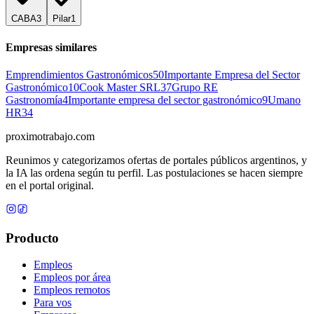
CABA
3
Pilar
1
Empresas similares
Emprendimientos Gastronómicos
50
Importante Empresa del Sector
Gastronómico
10
Cook Master SRL
37
Grupo RE
Gastronomía
4
Importante empresa del sector gastronómico
9
Umano
HR
34
proximotrabajo
.com
Reunimos y categorizamos ofertas de portales públicos argentinos, y
la IA las ordena según tu perfil. Las postulaciones se hacen siempre
en el portal original.
Producto
Empleos
Empleos por área
Empleos remotos
Para vos