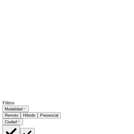
Presencial
Sin sueldo
hace 17 días
Subí tu CV
y ordenamos estos avisos por tu match.
Solo PDF ·
máx. 2 MB
Subir CV
Encargada/o Gastronomico
Pilar
Presencial
·
hace 1 mes
Presencial
Sin sueldo
hace 1 mes
Ocultar vistos
Filtros
Modalidad
Remoto
Híbrido
Presencial
Ciudad