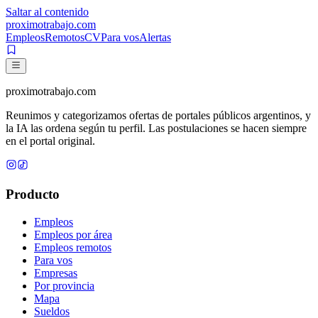
Saltar al contenido
proximotrabajo
.com
Empleos
Remotos
CV
Para vos
Alertas
proximotrabajo
.com
Reunimos y categorizamos ofertas de portales públicos argentinos, y
la IA las ordena según tu perfil. Las postulaciones se hacen siempre
en el portal original.
Producto
Empleos
Empleos por área
Empleos remotos
Para vos
Empresas
Por provincia
Mapa
Sueldos