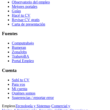
Observatorio del empleo
Mejores portales
Guías
Hacé tu CV
Revisar CV gratis
Carta de presentación
Fuentes
Computrabajo
Bumeran
ZonaJobs
TrabajoBA
Portal Empleo
Cuenta
Subí tu CV
Para vos
Mi cuenta
Quiénes somos
Sugerencias / reportar error
Empleos
Tecnología y Sistemas
·
Comercial y