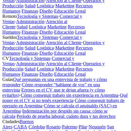
Ventas
·
Administración
·
Atención al Cliente
·
Operarios y
Producción
·
Salud
·
Logística
·
Marketing
·
Recursos
Humanos
·
Finanzas
·
Diseño
·
Educación
·
Legal
Remoto
Tecnología y Sistemas
·
Comercial y
Ventas
·
Administración
·
Atención al
Cliente
·
Salud
·
Logística
·
Marketing
·
Recursos
Humanos
·
Finanzas
·
Diseño
·
Educación
·
Legal
Sueldos
Tecnología y Sistemas
·
Comercial y
Ventas
·
Administración
·
Atención al Cliente
·
Operarios y
Producción
·
Salud
·
Logística
·
Marketing
·
Recursos
Humanos
·
Finanzas
·
Diseño
·
Educación
·
Legal
CV
Tecnología y Sistemas
·
Comercial y
Ventas
·
Administración
·
Atención al Cliente
·
Operarios y
Producción
·
Salud
·
Logística
·
Marketing
·
Recursos
Humanos
·
Finanzas
·
Diseño
·
Educación
·
Legal
Guías
Qué preguntan en una entrevista de trabajo y cómo
responder
·
Cómo responder “hablame de vos” en una
entrevista
·
Errores en el CV que te dejan afuera (y cómo
evitarlos)
·
Cómo conseguir trabajo sin experiencia en Argentina
·
Qué
poner en el CV si no tenés experiencia
·
Cómo conseguir trabajo de
operario en Argentina
·
Cómo se calcula el aguinaldo (SAC) en
Argentina
·
Indemnización por despido sin causa: cómo se
calcula
·
Período de prueba laboral: cuánto dura y tus derechos
Ciudades
Buenos
Aires
·
CABA
·
Córdoba
·
Rosario
·
Palermo
·
Pilar
·
Neuquén
·
San