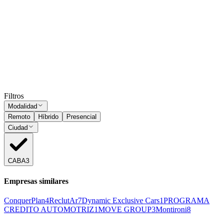
Presencial
Sin sueldo
hace 1 mes
Subí tu CV
y ordenamos estos avisos por tu match.
Solo PDF ·
máx. 2 MB
Subir CV
Ocultar vistos
Filtros
Modalidad
Remoto
Híbrido
Presencial
Ciudad
CABA
3
Empresas similares
ConquerPlan
4
ReclutAr
7
Dynamic Exclusive Cars
1
PROGRAMA
CREDITO AUTOMOTRIZ
1
MOVE GROUP
3
Montironi
8