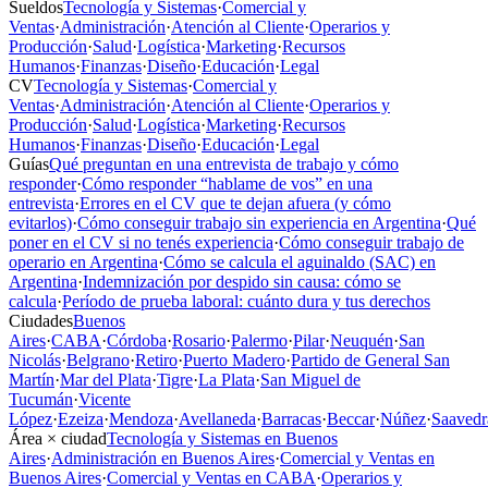
Sueldos
Tecnología y Sistemas
·
Comercial y
Ventas
·
Administración
·
Atención al Cliente
·
Operarios y
Producción
·
Salud
·
Logística
·
Marketing
·
Recursos
Humanos
·
Finanzas
·
Diseño
·
Educación
·
Legal
CV
Tecnología y Sistemas
·
Comercial y
Ventas
·
Administración
·
Atención al Cliente
·
Operarios y
Producción
·
Salud
·
Logística
·
Marketing
·
Recursos
Humanos
·
Finanzas
·
Diseño
·
Educación
·
Legal
Guías
Qué preguntan en una entrevista de trabajo y cómo
responder
·
Cómo responder “hablame de vos” en una
entrevista
·
Errores en el CV que te dejan afuera (y cómo
evitarlos)
·
Cómo conseguir trabajo sin experiencia en Argentina
·
Qué
poner en el CV si no tenés experiencia
·
Cómo conseguir trabajo de
operario en Argentina
·
Cómo se calcula el aguinaldo (SAC) en
Argentina
·
Indemnización por despido sin causa: cómo se
calcula
·
Período de prueba laboral: cuánto dura y tus derechos
Ciudades
Buenos
Aires
·
CABA
·
Córdoba
·
Rosario
·
Palermo
·
Pilar
·
Neuquén
·
San
Nicolás
·
Belgrano
·
Retiro
·
Puerto Madero
·
Partido de General San
Martín
·
Mar del Plata
·
Tigre
·
La Plata
·
San Miguel de
Tucumán
·
Vicente
López
·
Ezeiza
·
Mendoza
·
Avellaneda
·
Barracas
·
Beccar
·
Núñez
·
Saavedr
Área × ciudad
Tecnología y Sistemas en Buenos
Aires
·
Administración en Buenos Aires
·
Comercial y Ventas en
Buenos Aires
·
Comercial y Ventas en CABA
·
Operarios y