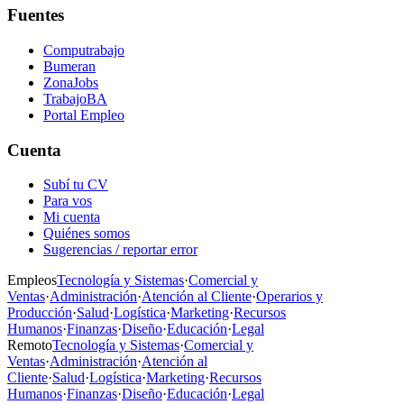
Fuentes
Computrabajo
Bumeran
ZonaJobs
TrabajoBA
Portal Empleo
Cuenta
Subí tu CV
Para vos
Mi cuenta
Quiénes somos
Sugerencias / reportar error
Empleos
Tecnología y Sistemas
·
Comercial y
Ventas
·
Administración
·
Atención al Cliente
·
Operarios y
Producción
·
Salud
·
Logística
·
Marketing
·
Recursos
Humanos
·
Finanzas
·
Diseño
·
Educación
·
Legal
Remoto
Tecnología y Sistemas
·
Comercial y
Ventas
·
Administración
·
Atención al
Cliente
·
Salud
·
Logística
·
Marketing
·
Recursos
Humanos
·
Finanzas
·
Diseño
·
Educación
·
Legal