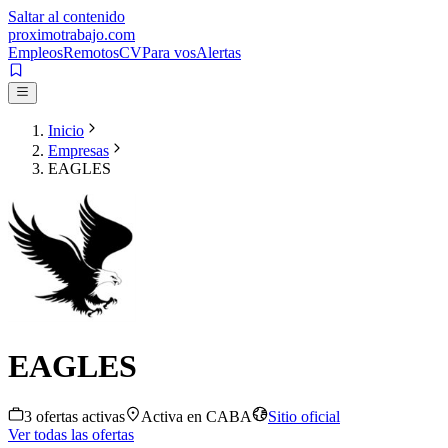
Saltar al contenido
proximotrabajo
.com
Empleos
Remotos
CV
Para vos
Alertas
Inicio
Empresas
EAGLES
EAGLES
3
oferta
s
activa
s
Activa en
CABA
Sitio oficial
Ver todas las ofertas