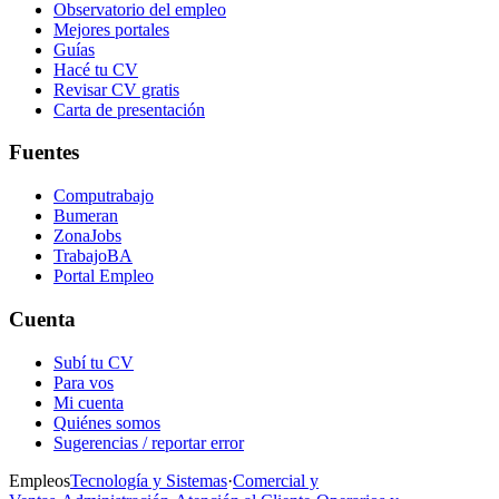
Observatorio del empleo
Mejores portales
Guías
Hacé tu CV
Revisar CV gratis
Carta de presentación
Fuentes
Computrabajo
Bumeran
ZonaJobs
TrabajoBA
Portal Empleo
Cuenta
Subí tu CV
Para vos
Mi cuenta
Quiénes somos
Sugerencias / reportar error
Empleos
Tecnología y Sistemas
·
Comercial y