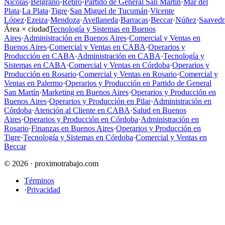
Nicolás
·
Belgrano
·
Retiro
·
Partido de General San Martín
·
Mar del
Plata
·
La Plata
·
Tigre
·
San Miguel de Tucumán
·
Vicente
López
·
Ezeiza
·
Mendoza
·
Avellaneda
·
Barracas
·
Beccar
·
Núñez
·
Saavedr
Área × ciudad
Tecnología y Sistemas en Buenos
Aires
·
Administración en Buenos Aires
·
Comercial y Ventas en
Buenos Aires
·
Comercial y Ventas en CABA
·
Operarios y
Producción en CABA
·
Administración en CABA
·
Tecnología y
Sistemas en CABA
·
Comercial y Ventas en Córdoba
·
Operarios y
Producción en Rosario
·
Comercial y Ventas en Rosario
·
Comercial y
Ventas en Palermo
·
Operarios y Producción en Partido de General
San Martín
·
Marketing en Buenos Aires
·
Operarios y Producción en
Buenos Aires
·
Operarios y Producción en Pilar
·
Administración en
Córdoba
·
Atención al Cliente en CABA
·
Salud en Buenos
Aires
·
Operarios y Producción en Córdoba
·
Administración en
Rosario
·
Finanzas en Buenos Aires
·
Operarios y Producción en
Tigre
·
Tecnología y Sistemas en Córdoba
·
Comercial y Ventas en
Beccar
© 2026 · proximotrabajo.com
Términos
·
Privacidad