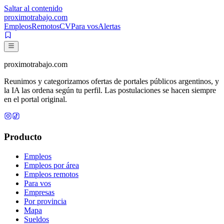
Saltar al contenido
proximotrabajo
.com
Empleos
Remotos
CV
Para vos
Alertas
proximotrabajo
.com
Reunimos y categorizamos ofertas de portales públicos argentinos, y
la IA las ordena según tu perfil. Las postulaciones se hacen siempre
en el portal original.
Producto
Empleos
Empleos por área
Empleos remotos
Para vos
Empresas
Por provincia
Mapa
Sueldos