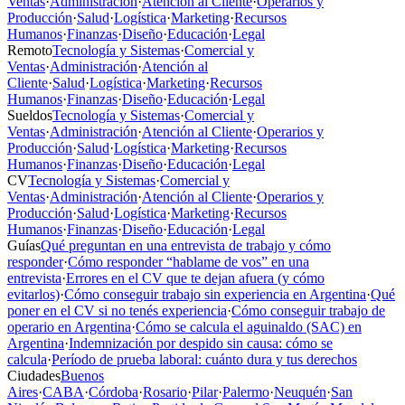
Ventas
·
Administración
·
Atención al Cliente
·
Operarios y
Producción
·
Salud
·
Logística
·
Marketing
·
Recursos
Humanos
·
Finanzas
·
Diseño
·
Educación
·
Legal
Remoto
Tecnología y Sistemas
·
Comercial y
Ventas
·
Administración
·
Atención al
Cliente
·
Salud
·
Logística
·
Marketing
·
Recursos
Humanos
·
Finanzas
·
Diseño
·
Educación
·
Legal
Sueldos
Tecnología y Sistemas
·
Comercial y
Ventas
·
Administración
·
Atención al Cliente
·
Operarios y
Producción
·
Salud
·
Logística
·
Marketing
·
Recursos
Humanos
·
Finanzas
·
Diseño
·
Educación
·
Legal
CV
Tecnología y Sistemas
·
Comercial y
Ventas
·
Administración
·
Atención al Cliente
·
Operarios y
Producción
·
Salud
·
Logística
·
Marketing
·
Recursos
Humanos
·
Finanzas
·
Diseño
·
Educación
·
Legal
Guías
Qué preguntan en una entrevista de trabajo y cómo
responder
·
Cómo responder “hablame de vos” en una
entrevista
·
Errores en el CV que te dejan afuera (y cómo
evitarlos)
·
Cómo conseguir trabajo sin experiencia en Argentina
·
Qué
poner en el CV si no tenés experiencia
·
Cómo conseguir trabajo de
operario en Argentina
·
Cómo se calcula el aguinaldo (SAC) en
Argentina
·
Indemnización por despido sin causa: cómo se
calcula
·
Período de prueba laboral: cuánto dura y tus derechos
Ciudades
Buenos
Aires
·
CABA
·
Córdoba
·
Rosario
·
Pilar
·
Palermo
·
Neuquén
·
San