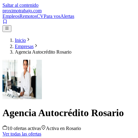
Saltar al contenido
proximotrabajo
.com
Empleos
Remotos
CV
Para vos
Alertas
Inicio
Empresas
Agencia Autocrédito Rosario
Agencia Autocrédito Rosario
10
oferta
s
activa
s
Activa en
Rosario
Ver todas las ofertas