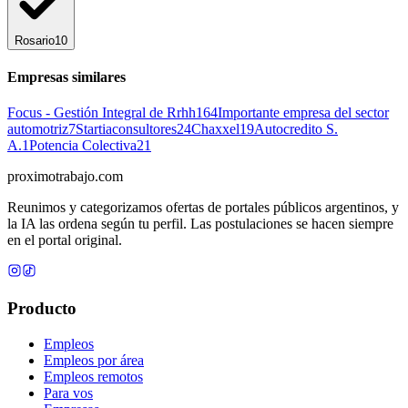
Rosario
10
Empresas similares
Focus - Gestión Integral de Rrhh
164
Importante empresa del sector
automotriz
7
Startiaconsultores
24
Chaxxel
19
Autocredito S.
A.
1
Potencia Colectiva
21
proximotrabajo
.com
Reunimos y categorizamos ofertas de portales públicos argentinos, y
la IA las ordena según tu perfil. Las postulaciones se hacen siempre
en el portal original.
Producto
Empleos
Empleos por área
Empleos remotos
Para vos