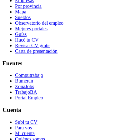
Empresas
Por provincia
Mapa
Sueldos
Observatorio del empleo
Mejores portales
Guías
Hacé tu CV
Revisar CV gratis
Carta de presentación
Fuentes
Computrabajo
Bumeran
ZonaJobs
TrabajoBA
Portal Empleo
Cuenta
Subí tu CV
Para vos
Mi cuenta
Quiénes somos