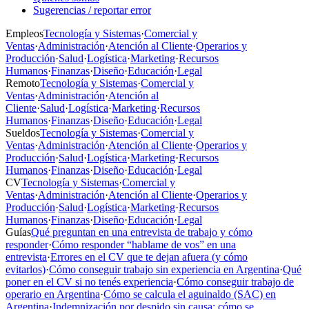
Sugerencias / reportar error
Empleos
Tecnología y Sistemas
·
Comercial y
Ventas
·
Administración
·
Atención al Cliente
·
Operarios y
Producción
·
Salud
·
Logística
·
Marketing
·
Recursos
Humanos
·
Finanzas
·
Diseño
·
Educación
·
Legal
Remoto
Tecnología y Sistemas
·
Comercial y
Ventas
·
Administración
·
Atención al
Cliente
·
Salud
·
Logística
·
Marketing
·
Recursos
Humanos
·
Finanzas
·
Diseño
·
Educación
·
Legal
Sueldos
Tecnología y Sistemas
·
Comercial y
Ventas
·
Administración
·
Atención al Cliente
·
Operarios y
Producción
·
Salud
·
Logística
·
Marketing
·
Recursos
Humanos
·
Finanzas
·
Diseño
·
Educación
·
Legal
CV
Tecnología y Sistemas
·
Comercial y
Ventas
·
Administración
·
Atención al Cliente
·
Operarios y
Producción
·
Salud
·
Logística
·
Marketing
·
Recursos
Humanos
·
Finanzas
·
Diseño
·
Educación
·
Legal
Guías
Qué preguntan en una entrevista de trabajo y cómo
responder
·
Cómo responder “hablame de vos” en una
entrevista
·
Errores en el CV que te dejan afuera (y cómo
evitarlos)
·
Cómo conseguir trabajo sin experiencia en Argentina
·
Qué
poner en el CV si no tenés experiencia
·
Cómo conseguir trabajo de
operario en Argentina
·
Cómo se calcula el aguinaldo (SAC) en
Argentina
·
Indemnización por despido sin causa: cómo se