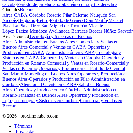
calcula
·
Período de prueba laboral: cuánto dura y tus derechos
Ciudades
Buenos
Aires
·
CABA
·
Córdoba
·
Rosario
·
Pilar
·
Palermo
·
Neuquén
·
San
Nicolás
·
Belgrano
·
Retiro
·
Partido de General San Martín
·
Mar del
Plata
·
La Plata
·
Tigre
·
San Miguel de Tucumán
·
Vicente
López
·
Ezeiza
·
Mendoza
·
Avellaneda
·
Barracas
·
Beccar
·
Núñez
·
Saavedr
Área × ciudad
Tecnología y Sistemas en Buenos
Aires
·
Administración en Buenos Aires
·
Comercial y Ventas en
Buenos Aires
·
Comercial y Ventas en CABA
·
Operarios y
Producción en CABA
·
Administración en CABA
·
Tecnología y
Sistemas en CABA
·
Comercial y Ventas en Córdoba
·
Operarios y
Producción en Rosario
·
Comercial y Ventas en Rosario
·
Comercial y
Ventas en Palermo
·
Operarios y Producción en Partido de General
San Martín
·
Marketing en Buenos Aires
·
Operarios y Producción en
Buenos Aires
·
Operarios y Producción en Pilar
·
Administración en
Córdoba
·
Atención al Cliente en CABA
·
Salud en Buenos
Aires
·
Operarios y Producción en Córdoba
·
Administración en
Rosario
·
Finanzas en Buenos Aires
·
Operarios y Producción en
Tigre
·
Tecnología y Sistemas en Córdoba
·
Comercial y Ventas en
Beccar
© 2026 · proximotrabajo.com
Términos
·
Privacidad