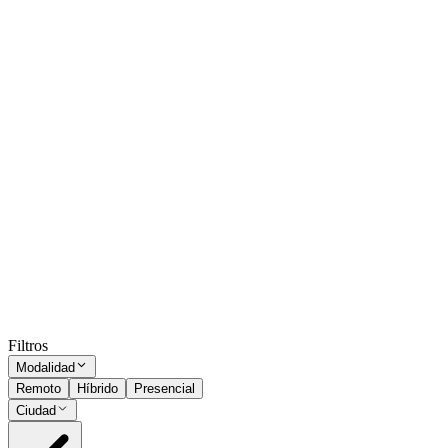
Líder de RRHH
Rosario
Presencial
·
hace 10 meses
Presencial
Sin sueldo
hace 10 meses
Administrativa
Rosario
Presencial
·
hace 10 meses
Presencial
Sin sueldo
hace 10 meses
Ocultar vistos
Filtros
Modalidad
Remoto
Híbrido
Presencial
Ciudad