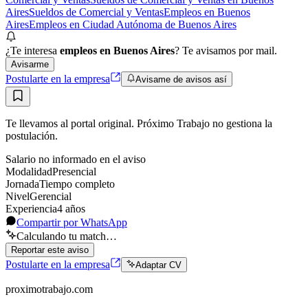
Aires
Sueldos de Comercial y Ventas
Empleos en Buenos
Aires
Empleos en Ciudad Autónoma de Buenos Aires
¿Te interesa
empleos en Buenos Aires
? Te avisamos por mail.
Avisarme
Postularte en la empresa
Avisame de avisos así
Te llevamos al portal original. Próximo Trabajo no gestiona la
postulación.
Salario no informado en el aviso
Modalidad
Presencial
Jornada
Tiempo completo
Nivel
Gerencial
Experiencia
4
año
s
Compartir por WhatsApp
Calculando tu match…
Reportar este aviso
Postularte en la empresa
Adaptar CV
proximotrabajo
.com