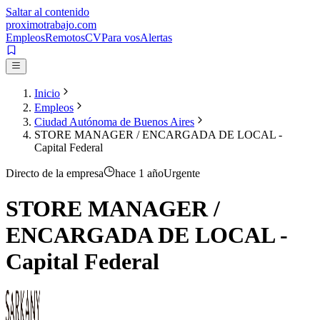
Saltar al contenido
proximotrabajo
.com
Empleos
Remotos
CV
Para vos
Alertas
Inicio
Empleos
Ciudad Autónoma de Buenos Aires
STORE MANAGER / ENCARGADA DE LOCAL -
Capital Federal
Directo de la empresa
hace 1 año
Urgente
STORE MANAGER /
ENCARGADA DE LOCAL -
Capital Federal