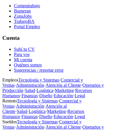
Computrabajo
Bumeran
ZonaJobs
TrabajoBA
Portal Empleo
Cuenta
Subí tu CV
Para vos
Mi cuenta
Quiénes somos
Sugerencias / reportar error
Empleos
Tecnología y Sistemas
·
Comercial y
Ventas
·
Administración
·
Atención al Cliente
·
Operarios y
Producción
·
Salud
·
Logística
·
Marketing
·
Recursos
Humanos
·
Finanzas
·
Diseño
·
Educación
·
Legal
Remoto
Tecnología y Sistemas
·
Comercial y
Ventas
·
Administración
·
Atención al
Cliente
·
Salud
·
Logística
·
Marketing
·
Recursos
Humanos
·
Finanzas
·
Diseño
·
Educación
·
Legal
Sueldos
Tecnología y Sistemas
·
Comercial y
Ventas
·
Administración
·
Atención al Cliente
·
Operarios y