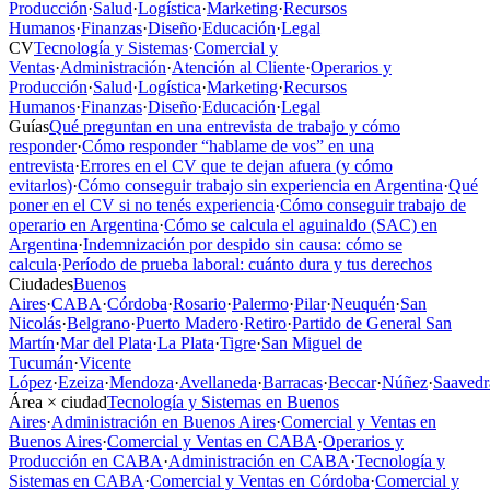
Producción
·
Salud
·
Logística
·
Marketing
·
Recursos
Humanos
·
Finanzas
·
Diseño
·
Educación
·
Legal
CV
Tecnología y Sistemas
·
Comercial y
Ventas
·
Administración
·
Atención al Cliente
·
Operarios y
Producción
·
Salud
·
Logística
·
Marketing
·
Recursos
Humanos
·
Finanzas
·
Diseño
·
Educación
·
Legal
Guías
Qué preguntan en una entrevista de trabajo y cómo
responder
·
Cómo responder “hablame de vos” en una
entrevista
·
Errores en el CV que te dejan afuera (y cómo
evitarlos)
·
Cómo conseguir trabajo sin experiencia en Argentina
·
Qué
poner en el CV si no tenés experiencia
·
Cómo conseguir trabajo de
operario en Argentina
·
Cómo se calcula el aguinaldo (SAC) en
Argentina
·
Indemnización por despido sin causa: cómo se
calcula
·
Período de prueba laboral: cuánto dura y tus derechos
Ciudades
Buenos
Aires
·
CABA
·
Córdoba
·
Rosario
·
Palermo
·
Pilar
·
Neuquén
·
San
Nicolás
·
Belgrano
·
Puerto Madero
·
Retiro
·
Partido de General San
Martín
·
Mar del Plata
·
La Plata
·
Tigre
·
San Miguel de
Tucumán
·
Vicente
López
·
Ezeiza
·
Mendoza
·
Avellaneda
·
Barracas
·
Beccar
·
Núñez
·
Saavedr
Área × ciudad
Tecnología y Sistemas en Buenos
Aires
·
Administración en Buenos Aires
·
Comercial y Ventas en
Buenos Aires
·
Comercial y Ventas en CABA
·
Operarios y
Producción en CABA
·
Administración en CABA
·
Tecnología y
Sistemas en CABA
·
Comercial y Ventas en Córdoba
·
Comercial y