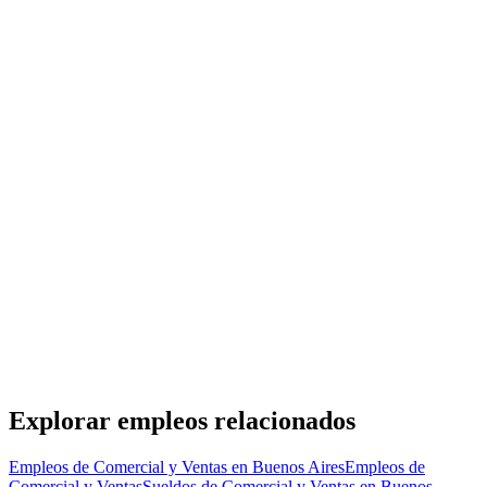
Pre-sales specialist
Sidom
· Buenos Aires
Presencial
·
hace 1 día
Presencial
Sin sueldo
hace 1 día
En AMNISTIA INTERNACIONAL buscamos
captadores de fondos en vía pública para CABA
Amnistía Internacional Argentina
· Buenos Aires
Presencial
·
hace 1 día
Presencial
Sin sueldo
hace 1 día
Explorar empleos relacionados
Empleos de Comercial y Ventas en Buenos Aires
Empleos de
Comercial y Ventas
Sueldos de Comercial y Ventas en Buenos