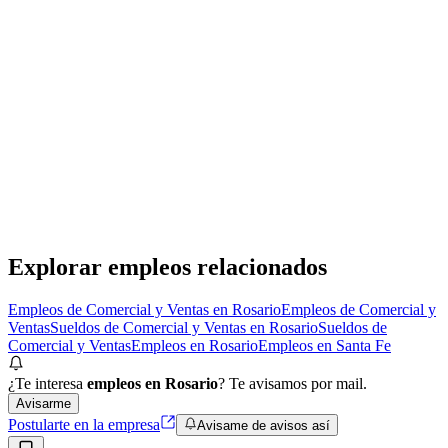
Presencial
Sin sueldo
hace 21 horas
Vendedor/a Técnico Comercial
Neobiz
· Rosario
Presencial
·
hace 2 días
Presencial
Sin sueldo
hace 2 días
Explorar empleos relacionados
Empleos de Comercial y Ventas en Rosario
Empleos de Comercial y
Ventas
Sueldos de Comercial y Ventas en Rosario
Sueldos de
Comercial y Ventas
Empleos en Rosario
Empleos en Santa Fe
¿Te interesa
empleos en Rosario
? Te avisamos por mail.
Avisarme
Postularte en la empresa
Avisame de avisos así