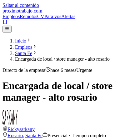
Saltar al contenido
proximotrabajo
.com
Empleos
Remotos
CV
Para vos
Alertas
Inicio
Empleos
Santa Fe
Encargada de local / store manager - alto rosario
Directo de la empresa
hace 6 meses
Urgente
Encargada de local / store
manager - alto rosario
Rickysarkany
Rosario
,
Santa Fe
Presencial · Tiempo completo