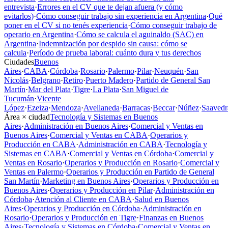
entrevista
·
Errores en el CV que te dejan afuera (y cómo
evitarlos)
·
Cómo conseguir trabajo sin experiencia en Argentina
·
Qué
poner en el CV si no tenés experiencia
·
Cómo conseguir trabajo de
operario en Argentina
·
Cómo se calcula el aguinaldo (SAC) en
Argentina
·
Indemnización por despido sin causa: cómo se
calcula
·
Período de prueba laboral: cuánto dura y tus derechos
Ciudades
Buenos
Aires
·
CABA
·
Córdoba
·
Rosario
·
Palermo
·
Pilar
·
Neuquén
·
San
Nicolás
·
Belgrano
·
Retiro
·
Puerto Madero
·
Partido de General San
Martín
·
Mar del Plata
·
Tigre
·
La Plata
·
San Miguel de
Tucumán
·
Vicente
López
·
Ezeiza
·
Mendoza
·
Avellaneda
·
Barracas
·
Beccar
·
Núñez
·
Saavedr
Área × ciudad
Tecnología y Sistemas en Buenos
Aires
·
Administración en Buenos Aires
·
Comercial y Ventas en
Buenos Aires
·
Comercial y Ventas en CABA
·
Operarios y
Producción en CABA
·
Administración en CABA
·
Tecnología y
Sistemas en CABA
·
Comercial y Ventas en Córdoba
·
Comercial y
Ventas en Rosario
·
Operarios y Producción en Rosario
·
Comercial y
Ventas en Palermo
·
Operarios y Producción en Partido de General
San Martín
·
Marketing en Buenos Aires
·
Operarios y Producción en
Buenos Aires
·
Operarios y Producción en Pilar
·
Administración en
Córdoba
·
Atención al Cliente en CABA
·
Salud en Buenos
Aires
·
Operarios y Producción en Córdoba
·
Administración en
Rosario
·
Operarios y Producción en Tigre
·
Finanzas en Buenos
Aires
·
Tecnología y Sistemas en Córdoba
·
Comercial y Ventas en