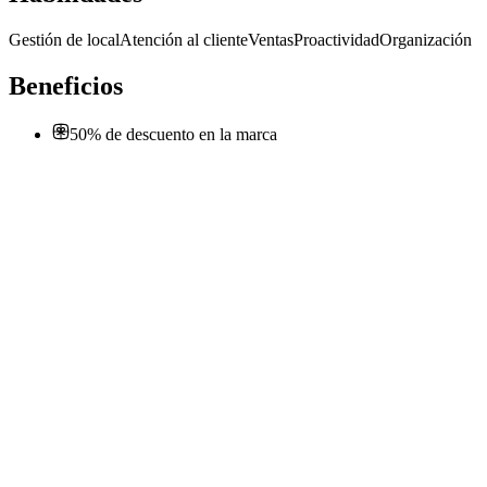
Gestión de local
Atención al cliente
Ventas
Proactividad
Organización
Beneficios
50% de descuento en la marca
Encargada o Subencargada para Shopping de
Rosario, Santa Fe. Presencial. Full Time.
Mimo & Co.
· Rosario
Presencial
·
hace 8 días
Presencial
Sin sueldo
hace 8 días
E