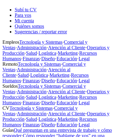
Subí tu CV
Para vos
Mi cuenta
Quiénes somos
Sugerencias / reportar error
Empleos
Tecnología y Sistemas
·
Comercial y
Ventas
·
Administración
·
Atención al Cliente
·
Operarios y
Producción
·
Salud
·
Logística
·
Marketing
·
Recursos
Humanos
·
Finanzas
·
Diseño
·
Educación
·
Legal
Remoto
Tecnología y Sistemas
·
Comercial y
Ventas
·
Administración
·
Atención al
Cliente
·
Salud
·
Logística
·
Marketing
·
Recursos
Humanos
·
Finanzas
·
Diseño
·
Educación
·
Legal
Sueldos
Tecnología y Sistemas
·
Comercial y
Ventas
·
Administración
·
Atención al Cliente
·
Operarios y
Producción
·
Salud
·
Logística
·
Marketing
·
Recursos
Humanos
·
Finanzas
·
Diseño
·
Educación
·
Legal
CV
Tecnología y Sistemas
·
Comercial y
Ventas
·
Administración
·
Atención al Cliente
·
Operarios y
Producción
·
Salud
·
Logística
·
Marketing
·
Recursos
Humanos
·
Finanzas
·
Diseño
·
Educación
·
Legal
Guías
Qué preguntan en una entrevista de trabajo y cómo
responder
·
Cómo responder “hablame de vos” en una