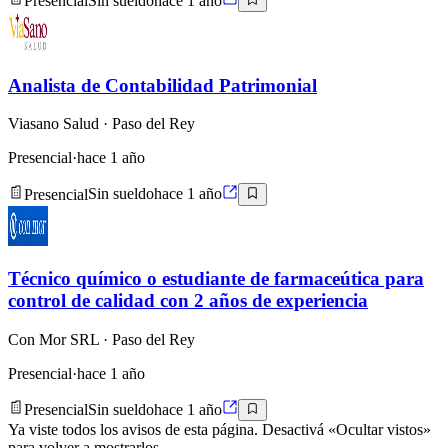
Presencial
Sin sueldo
hace 1 año
Analista de Contabilidad Patrimonial
Viasano Salud
· Paso del Rey
Presencial
·
hace 1 año
Presencial
Sin sueldo
hace 1 año
Técnico químico o estudiante de farmaceútica para
control de calidad con 2 años de experiencia
Con Mor SRL
· Paso del Rey
Presencial
·
hace 1 año
Presencial
Sin sueldo
hace 1 año
Ya viste todos los avisos de esta página. Desactivá «Ocultar vistos»
para volver a mostrarlos.