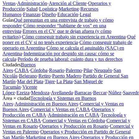
Ventas
·
Administración
·
Atención al Cliente
·
Operarios y
Producción
·
Salud
·
Logística
·
Marketing
·
Recursos
Humanos
·
Finanzas
·
Diseño
·
Educación
·
Legal
Guías
Qué preguntan en una entrevista de trabajo y cómo
responder
·
Cómo responder “hablame de vos” en una
entrevista
·
Errores en el CV que te dejan afuera (y cómo
evitarlos)
·
Cómo conseguir trabajo sin experiencia en Argentina
·
Qué
poner en el CV si no tenés experiencia
·
Cómo conseguir trabajo de
operario en Argentina
·
Cómo se calcula el aguinaldo (SAC) en
Argentina
·
Indemnización por despido sin causa: cómo se
calcula
·
Período de prueba laboral: cuánto dura y tus derechos
Ciudades
Buenos
Aires
·
CABA
·
Córdoba
·
Rosario
·
Palermo
·
Pilar
·
Neuquén
·
San
Nicolás
·
Belgrano
·
Retiro
·
Puerto Madero
·
Partido de General San
Martín
·
Mar del Plata
·
Tigre
·
La Plata
·
San Miguel de
Tucumán
·
Vicente
López
·
Ezeiza
·
Mendoza
·
Avellaneda
·
Barracas
·
Beccar
·
Núñez
·
Saavedr
Área × ciudad
Tecnología y Sistemas en Buenos
Aires
·
Administración en Buenos Aires
·
Comercial y Ventas en
Buenos Aires
·
Comercial y Ventas en CABA
·
Operarios y
Producción en CABA
·
Administración en CABA
·
Tecnología y
Sistemas en CABA
·
Comercial y Ventas en Córdoba
·
Comercial y
Ventas en Rosario
·
Operarios y Producción en Rosario
·
Comercial y
Ventas en Palermo
·
Operarios y Producción en Partido de General
San Martín
·
Marketing en Buenos Aires
·
Operarios y Producción en