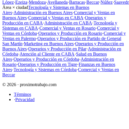
López
·
Ezeiza
·
Mendoza
·
Avellaneda
·
Barracas
·
Beccar
·
Núñez
·
Saavedr
Área × ciudad
Tecnología y Sistemas en Buenos
Aires
·
Administración en Buenos Aires
·
Comercial y Ventas en
Buenos Aires
·
Comercial y Ventas en CABA
·
Operarios y
Producción en CABA
·
Administración en CABA
·
Tecnología y
Sistemas en CABA
·
Comercial y Ventas en Rosario
·
Comercial y
Ventas en Córdoba
·
Operarios y Producción en Rosario
·
Comercial y
Ventas en Palermo
·
Operarios y Producción en Partido de General
San Martín
·
Marketing en Buenos Aires
·
Operarios y Producción en
Buenos Aires
·
Operarios y Producción en Pilar
·
Administración en
Córdoba
·
Atención al Cliente en CABA
·
Salud en Buenos
Aires
·
Operarios y Producción en Córdoba
·
Administración en
Rosario
·
Operarios y Producción en Tigre
·
Finanzas en Buenos
Aires
·
Tecnología y Sistemas en Córdoba
·
Comercial y Ventas en
Beccar
© 2026 · proximotrabajo.com
Términos
·
Privacidad