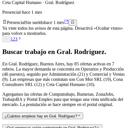
Ceta Capital Humano
· Gral. Rodríguez
Presencial
·
hace 1 mes
Presencial
Sin sueldo
hace 1 mes
Ya viste todos los avisos de esta página. Desactivá «Ocultar vistos»
para volver a mostrarlos.
1
2
3
Buscar
trabajo en
Gral. Rodríguez
.
En Gral. Rodríguez, Buenos Aires, hay 85 ofertas activas en 7
rubros. La mayor demanda se concentra en Operarios y Producción
(46 puestos), seguido por Administración (21) y Comercial y Ventas
(9). Las empresas que más contratan son Con Mor SRL (19), Cona
Consultores SRL (12) y Ceta Capital Humano (10).
Agregamos las ofertas de Computrabajo, Bumeran, ZonaJobs,
TrabajoBA y Portal Empleo para que tengas una vista unificada del
mercado. La postulación se hace siempre en el portal original.
¿Cuántos empleos hay en Gral. Rodríguez?
¿Qué empresas están contratando en Gral. Rodríguez?