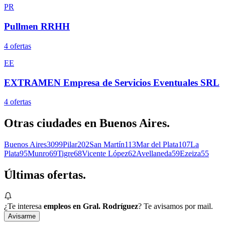
PR
Pullmen RRHH
4
oferta
s
EE
EXTRAMEN Empresa de Servicios Eventuales SRL
4
oferta
s
Otras ciudades en
Buenos Aires
.
Buenos Aires
3099
Pilar
202
San Martín
113
Mar del Plata
107
La
Plata
95
Munro
69
Tigre
68
Vicente López
62
Avellaneda
59
Ezeiza
55
Últimas
ofertas.
¿Te interesa
empleos en Gral. Rodríguez
? Te avisamos por mail.
Avisarme