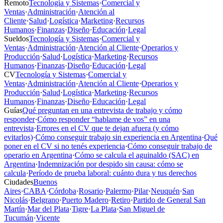
Remoto
Tecnología y Sistemas
·
Comercial y
Ventas
·
Administración
·
Atención al
Cliente
·
Salud
·
Logística
·
Marketing
·
Recursos
Humanos
·
Finanzas
·
Diseño
·
Educación
·
Legal
Sueldos
Tecnología y Sistemas
·
Comercial y
Ventas
·
Administración
·
Atención al Cliente
·
Operarios y
Producción
·
Salud
·
Logística
·
Marketing
·
Recursos
Humanos
·
Finanzas
·
Diseño
·
Educación
·
Legal
CV
Tecnología y Sistemas
·
Comercial y
Ventas
·
Administración
·
Atención al Cliente
·
Operarios y
Producción
·
Salud
·
Logística
·
Marketing
·
Recursos
Humanos
·
Finanzas
·
Diseño
·
Educación
·
Legal
Guías
Qué preguntan en una entrevista de trabajo y cómo
responder
·
Cómo responder “hablame de vos” en una
entrevista
·
Errores en el CV que te dejan afuera (y cómo
evitarlos)
·
Cómo conseguir trabajo sin experiencia en Argentina
·
Qué
poner en el CV si no tenés experiencia
·
Cómo conseguir trabajo de
operario en Argentina
·
Cómo se calcula el aguinaldo (SAC) en
Argentina
·
Indemnización por despido sin causa: cómo se
calcula
·
Período de prueba laboral: cuánto dura y tus derechos
Ciudades
Buenos
Aires
·
CABA
·
Córdoba
·
Rosario
·
Palermo
·
Pilar
·
Neuquén
·
San
Nicolás
·
Belgrano
·
Puerto Madero
·
Retiro
·
Partido de General San
Martín
·
Mar del Plata
·
Tigre
·
La Plata
·
San Miguel de
Tucumán
·
Vicente