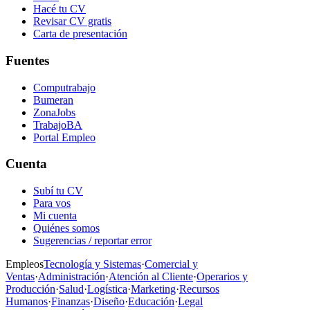
Hacé tu CV
Revisar CV gratis
Carta de presentación
Fuentes
Computrabajo
Bumeran
ZonaJobs
TrabajoBA
Portal Empleo
Cuenta
Subí tu CV
Para vos
Mi cuenta
Quiénes somos
Sugerencias / reportar error
Empleos
Tecnología y Sistemas
·
Comercial y
Ventas
·
Administración
·
Atención al Cliente
·
Operarios y
Producción
·
Salud
·
Logística
·
Marketing
·
Recursos
Humanos
·
Finanzas
·
Diseño
·
Educación
·
Legal