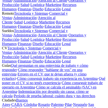
Ventas
·
Administración
·
Atención al Cliente
·
Operarios y
Producción
·
Salud
·
Logística
·
Marketing
·
Recursos
Humanos
·
Finanzas
·
Diseño
·
Educación
·
Legal
Remoto
Tecnología y Sistemas
·
Comercial y
Ventas
·
Administración
·
Atención al
Cliente
·
Salud
·
Logística
·
Marketing
·
Recursos
Humanos
·
Finanzas
·
Diseño
·
Educación
·
Legal
Sueldos
Tecnología y Sistemas
·
Comercial y
Ventas
·
Administración
·
Atención al Cliente
·
Operarios y
Producción
·
Salud
·
Logística
·
Marketing
·
Recursos
Humanos
·
Finanzas
·
Diseño
·
Educación
·
Legal
CV
Tecnología y Sistemas
·
Comercial y
Ventas
·
Administración
·
Atención al Cliente
·
Operarios y
Producción
·
Salud
·
Logística
·
Marketing
·
Recursos
Humanos
·
Finanzas
·
Diseño
·
Educación
·
Legal
Guías
Qué preguntan en una entrevista de trabajo y cómo
responder
·
Cómo responder “hablame de vos” en una
entrevista
·
Errores en el CV que te dejan afuera (y cómo
evitarlos)
·
Cómo conseguir trabajo sin experiencia en Argentina
·
Qué
poner en el CV si no tenés experiencia
·
Cómo conseguir trabajo de
operario en Argentina
·
Cómo se calcula el aguinaldo (SAC) en
Argentina
·
Indemnización por despido sin causa: cómo se
calcula
·
Período de prueba laboral: cuánto dura y tus derechos
Ciudades
Buenos
Aires
·
CABA
·
Córdoba
·
Rosario
·
Palermo
·
Pilar
·
Neuquén
·
San