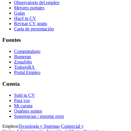
Observatorio del empleo
Mejores portales
Guías
Hacé tu CV
Revisar CV gratis
Carta de presentación
Fuentes
Computrabajo
Bumeran
ZonaJobs
TrabajoBA
Portal Empleo
Cuenta
Subí tu CV
Para vos
Mi cuenta
Quiénes somos
Sugerencias / reportar error
Empleos
Tecnología y Sistemas
·
Comercial y