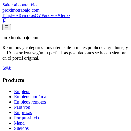
Saltar al contenido
proximotrabajo
.com
Empleos
Remotos
CV
Para vos
Alertas
proximotrabajo
.com
Reunimos y categorizamos ofertas de portales públicos argentinos, y
la IA las ordena según tu perfil. Las postulaciones se hacen siempre
en el portal original.
Producto
Empleos
Empleos por área
Empleos remotos
Para vos
Empresas
Por provincia
Mapa
Sueldos