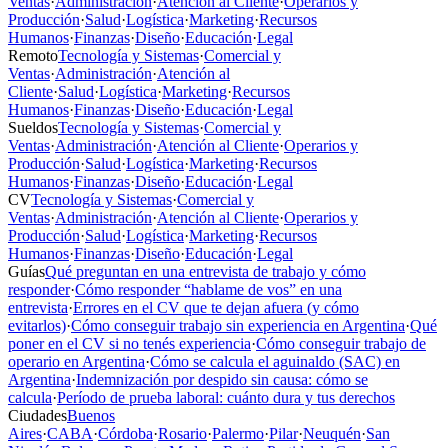
Ventas
·
Administración
·
Atención al Cliente
·
Operarios y
Producción
·
Salud
·
Logística
·
Marketing
·
Recursos
Humanos
·
Finanzas
·
Diseño
·
Educación
·
Legal
Remoto
Tecnología y Sistemas
·
Comercial y
Ventas
·
Administración
·
Atención al
Cliente
·
Salud
·
Logística
·
Marketing
·
Recursos
Humanos
·
Finanzas
·
Diseño
·
Educación
·
Legal
Sueldos
Tecnología y Sistemas
·
Comercial y
Ventas
·
Administración
·
Atención al Cliente
·
Operarios y
Producción
·
Salud
·
Logística
·
Marketing
·
Recursos
Humanos
·
Finanzas
·
Diseño
·
Educación
·
Legal
CV
Tecnología y Sistemas
·
Comercial y
Ventas
·
Administración
·
Atención al Cliente
·
Operarios y
Producción
·
Salud
·
Logística
·
Marketing
·
Recursos
Humanos
·
Finanzas
·
Diseño
·
Educación
·
Legal
Guías
Qué preguntan en una entrevista de trabajo y cómo
responder
·
Cómo responder “hablame de vos” en una
entrevista
·
Errores en el CV que te dejan afuera (y cómo
evitarlos)
·
Cómo conseguir trabajo sin experiencia en Argentina
·
Qué
poner en el CV si no tenés experiencia
·
Cómo conseguir trabajo de
operario en Argentina
·
Cómo se calcula el aguinaldo (SAC) en
Argentina
·
Indemnización por despido sin causa: cómo se
calcula
·
Período de prueba laboral: cuánto dura y tus derechos
Ciudades
Buenos
Aires
·
CABA
·
Córdoba
·
Rosario
·
Palermo
·
Pilar
·
Neuquén
·
San