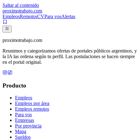
Saltar al contenido
proximotrabajo
.com
Empleos
Remotos
CV
Para vos
Alertas
proximotrabajo
.com
Reunimos y categorizamos ofertas de portales públicos argentinos, y
la IA las ordena según tu perfil. Las postulaciones se hacen siempre
en el portal original.
Producto
Empleos
Empleos por área
Empleos remotos
Para vos
Empresas
Por provincia
Mapa
Sueldos