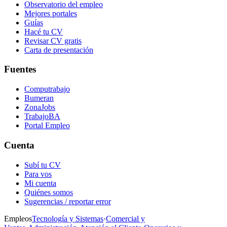
Observatorio del empleo
Mejores portales
Guías
Hacé tu CV
Revisar CV gratis
Carta de presentación
Fuentes
Computrabajo
Bumeran
ZonaJobs
TrabajoBA
Portal Empleo
Cuenta
Subí tu CV
Para vos
Mi cuenta
Quiénes somos
Sugerencias / reportar error
Empleos
Tecnología y Sistemas
·
Comercial y