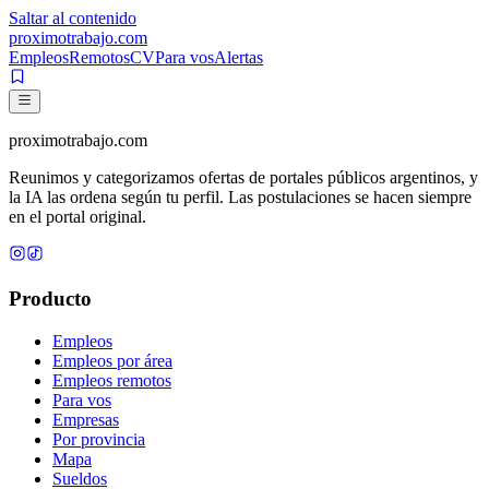
Saltar al contenido
proximotrabajo
.com
Empleos
Remotos
CV
Para vos
Alertas
proximotrabajo
.com
Reunimos y categorizamos ofertas de portales públicos argentinos, y
la IA las ordena según tu perfil. Las postulaciones se hacen siempre
en el portal original.
Producto
Empleos
Empleos por área
Empleos remotos
Para vos
Empresas
Por provincia
Mapa
Sueldos