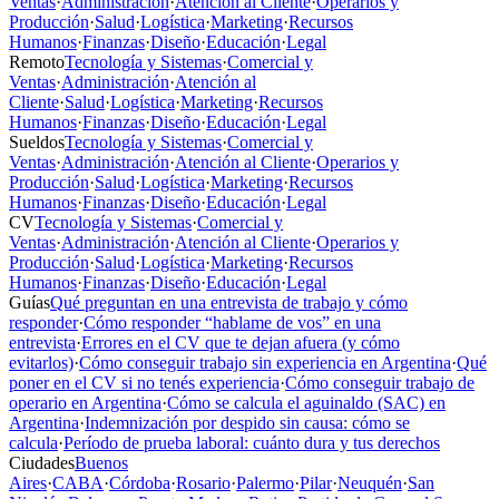
Ventas
·
Administración
·
Atención al Cliente
·
Operarios y
Producción
·
Salud
·
Logística
·
Marketing
·
Recursos
Humanos
·
Finanzas
·
Diseño
·
Educación
·
Legal
Remoto
Tecnología y Sistemas
·
Comercial y
Ventas
·
Administración
·
Atención al
Cliente
·
Salud
·
Logística
·
Marketing
·
Recursos
Humanos
·
Finanzas
·
Diseño
·
Educación
·
Legal
Sueldos
Tecnología y Sistemas
·
Comercial y
Ventas
·
Administración
·
Atención al Cliente
·
Operarios y
Producción
·
Salud
·
Logística
·
Marketing
·
Recursos
Humanos
·
Finanzas
·
Diseño
·
Educación
·
Legal
CV
Tecnología y Sistemas
·
Comercial y
Ventas
·
Administración
·
Atención al Cliente
·
Operarios y
Producción
·
Salud
·
Logística
·
Marketing
·
Recursos
Humanos
·
Finanzas
·
Diseño
·
Educación
·
Legal
Guías
Qué preguntan en una entrevista de trabajo y cómo
responder
·
Cómo responder “hablame de vos” en una
entrevista
·
Errores en el CV que te dejan afuera (y cómo
evitarlos)
·
Cómo conseguir trabajo sin experiencia en Argentina
·
Qué
poner en el CV si no tenés experiencia
·
Cómo conseguir trabajo de
operario en Argentina
·
Cómo se calcula el aguinaldo (SAC) en
Argentina
·
Indemnización por despido sin causa: cómo se
calcula
·
Período de prueba laboral: cuánto dura y tus derechos
Ciudades
Buenos
Aires
·
CABA
·
Córdoba
·
Rosario
·
Palermo
·
Pilar
·
Neuquén
·
San