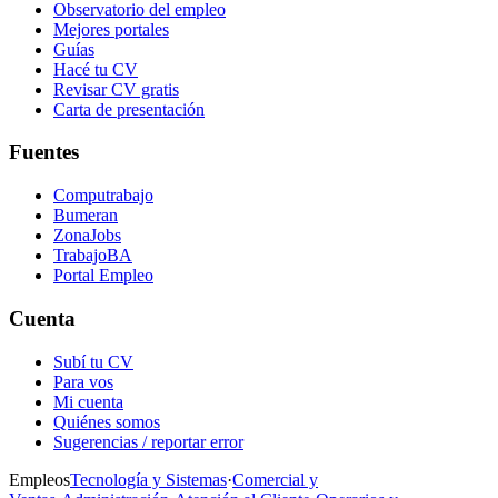
Observatorio del empleo
Mejores portales
Guías
Hacé tu CV
Revisar CV gratis
Carta de presentación
Fuentes
Computrabajo
Bumeran
ZonaJobs
TrabajoBA
Portal Empleo
Cuenta
Subí tu CV
Para vos
Mi cuenta
Quiénes somos
Sugerencias / reportar error
Empleos
Tecnología y Sistemas
·
Comercial y