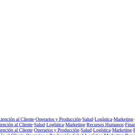
tención al Cliente
·
Operarios y Producción
·
Salud
·
Logística
·
Marketing
·
ención al Cliente
·
Salud
·
Logística
·
Marketing
·
Recursos Humanos
·
Fina
ención al Cliente
·
Operarios y Producción
·
Salud
·
Logística
·
Marketing
·