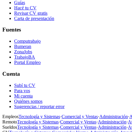
Guías
Hacé tu CV
Revisar CV gratis
Carta de presentación
Fuentes
Computrabajo
Bumeran
ZonaJobs
TrabajoBA
Portal Empleo
Cuenta
Subí tu CV
Para vos
Mi cuenta
Quiénes somos
Sugerencias / reportar error
Empleos
Tecnología y Sistemas
·
Comercial y Ventas
·
Administración
·
A
Remoto
Tecnología y Sistemas
·
Comercial y Ventas
·
Administración
·
At
Sueldos
Tecnología y Sistemas
·
Comercial y Ventas
·
Administración
·
At