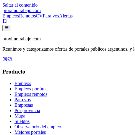
Saltar al contenido
proximotrabajo
.com
Empleos
Remotos
CV
Para vos
Alertas
proximotrabajo
.com
Reunimos y categorizamos ofertas de portales públicos argentinos, y la
Producto
Empleos
Empleos por área
Empleos remotos
Para vos
Empresas
Por provincia
Mapa
Sueldos
Observatorio del empleo
Mejores portales