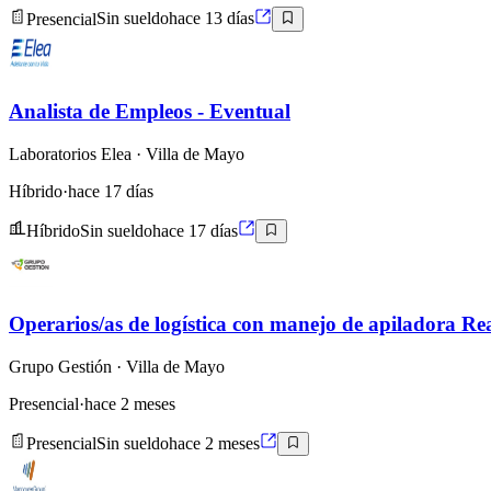
Presencial
Sin sueldo
hace 13 días
Analista de Empleos - Eventual
Laboratorios Elea
· Villa de Mayo
Híbrido
·
hace 17 días
Híbrido
Sin sueldo
hace 17 días
Operarios/as de logística con manejo de apiladora R
Grupo Gestión
· Villa de Mayo
Presencial
·
hace 2 meses
Presencial
Sin sueldo
hace 2 meses