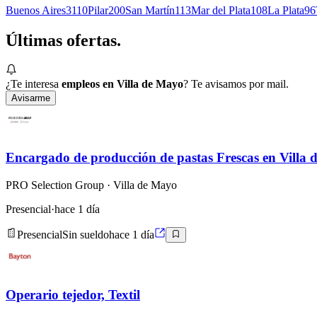
Buenos Aires
3110
Pilar
200
San Martín
113
Mar del Plata
108
La Plata
96
Últimas
ofertas.
¿Te interesa
empleos en Villa de Mayo
? Te avisamos por mail.
Avisarme
Encargado de producción de pastas Frescas en Villa 
PRO Selection Group
· Villa de Mayo
Presencial
·
hace 1 día
Presencial
Sin sueldo
hace 1 día
Operario tejedor, Textil