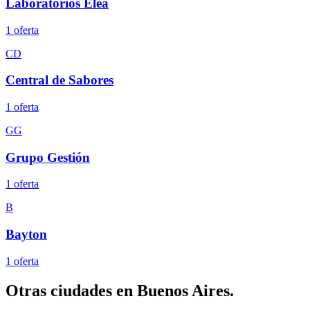
Laboratorios Elea
1
oferta
CD
Central de Sabores
1
oferta
GG
Grupo Gestión
1
oferta
B
Bayton
1
oferta
Otras ciudades en
Buenos Aires
.