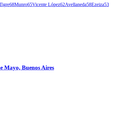
Tigre
68
Munro
65
Vicente López
62
Avellaneda
58
Ezeiza
53
de Mayo, Buenos Aires