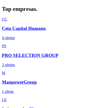
Top
empresas.
CC
Ceta Capital Humano
4
oferta
s
PS
PRO SELECTION GROUP
2
oferta
s
M
ManpowerGroup
1
oferta
LE