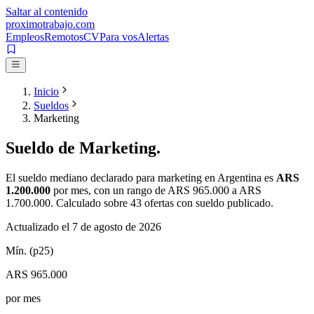
Saltar al contenido
proximotrabajo
.com
Empleos
Remotos
CV
Para vos
Alertas
Inicio
Sueldos
Marketing
Sueldo de
Marketing
.
El sueldo mediano declarado para
marketing
en Argentina es
ARS
1.200.000
por mes
, con un rango de
ARS 965.000
a
ARS
1.700.000
. Calculado sobre
43
ofertas con sueldo publicado.
Actualizado el
7 de agosto de 2026
Mín. (p25)
ARS 965.000
por mes