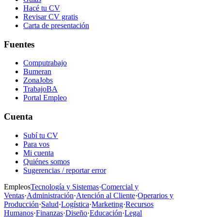
Hacé tu CV
Revisar CV gratis
Carta de presentación
Fuentes
Computrabajo
Bumeran
ZonaJobs
TrabajoBA
Portal Empleo
Cuenta
Subí tu CV
Para vos
Mi cuenta
Quiénes somos
Sugerencias / reportar error
Empleos
Tecnología y Sistemas
·
Comercial y
Ventas
·
Administración
·
Atención al Cliente
·
Operarios y
Producción
·
Salud
·
Logística
·
Marketing
·
Recursos
Humanos
·
Finanzas
·
Diseño
·
Educación
·
Legal