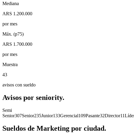
Mediana
ARS 1.200.000
por mes
Máx. (p75)
ARS 1.700.000
por mes
Muestra
43
avisos con sueldo
Avisos por
seniority.
Semi
Senior
307
Senior
235
Junior
133
Gerencial
109
Pasante
32
Director
11
Líde
Sueldos de
Marketing
por
ciudad.