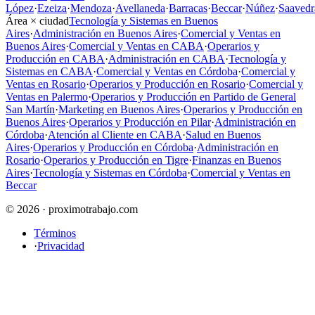
López
·
Ezeiza
·
Mendoza
·
Avellaneda
·
Barracas
·
Beccar
·
Núñez
·
Saavedr
Área × ciudad
Tecnología y Sistemas en Buenos
Aires
·
Administración en Buenos Aires
·
Comercial y Ventas en
Buenos Aires
·
Comercial y Ventas en CABA
·
Operarios y
Producción en CABA
·
Administración en CABA
·
Tecnología y
Sistemas en CABA
·
Comercial y Ventas en Córdoba
·
Comercial y
Ventas en Rosario
·
Operarios y Producción en Rosario
·
Comercial y
Ventas en Palermo
·
Operarios y Producción en Partido de General
San Martín
·
Marketing en Buenos Aires
·
Operarios y Producción en
Buenos Aires
·
Operarios y Producción en Pilar
·
Administración en
Córdoba
·
Atención al Cliente en CABA
·
Salud en Buenos
Aires
·
Operarios y Producción en Córdoba
·
Administración en
Rosario
·
Operarios y Producción en Tigre
·
Finanzas en Buenos
Aires
·
Tecnología y Sistemas en Córdoba
·
Comercial y Ventas en
Beccar
© 2026 · proximotrabajo.com
Términos
·
Privacidad