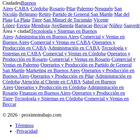
Ciudades
Buenos
Aires
·
CABA
·
Córdoba
·
Rosario
·
Pilar
·
Palermo
·
Neuquén
·
San
Nicolás
·
Belgrano
·
Retiro
·
Partido de General San Martín
·
Mar del
Plata
·
La Plata
·
Tigre
·
San Miguel de Tucumán
·
Vicente
López
·
Ezeiza
·
Mendoza
·
Avellaneda
·
Barracas
·
Beccar
·
Núñez
·
Saavedr
Área × ciudad
Tecnología y Sistemas en Buenos
Aires
·
Administración en Buenos Aires
·
Comercial y Ventas en
Buenos Aires
·
Comercial y Ventas en CABA
·
Operarios y
Producción en CABA
·
Administración en CABA
·
Tecnología y
Sistemas en CABA
·
Comercial y Ventas en Córdoba
·
Operarios y
Producción en Rosario
·
Comercial y Ventas en Rosario
·
Comercial y
Ventas en Palermo
·
Operarios y Producción en Partido de General
San Martín
·
Marketing en Buenos Aires
·
Operarios y Producción en
Buenos Aires
·
Operarios y Producción en Pilar
·
Administración en
Córdoba
·
Atención al Cliente en CABA
·
Salud en Buenos
Aires
·
Operarios y Producción en Córdoba
·
Administración en
Rosario
·
Finanzas en Buenos Aires
·
Operarios y Producción en
Tigre
·
Tecnología y Sistemas en Córdoba
·
Comercial y Ventas en
Beccar
© 2026 · proximotrabajo.com
Términos
·
Privacidad