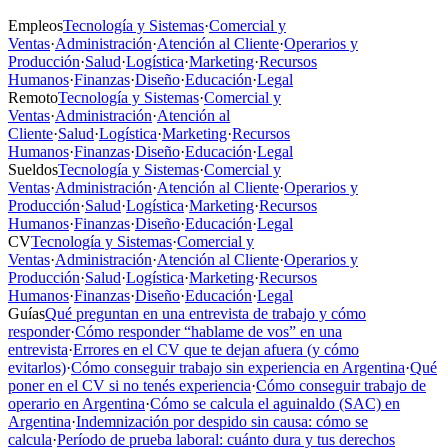
Empleos
Tecnología y Sistemas
·
Comercial y
Ventas
·
Administración
·
Atención al Cliente
·
Operarios y
Producción
·
Salud
·
Logística
·
Marketing
·
Recursos
Humanos
·
Finanzas
·
Diseño
·
Educación
·
Legal
Remoto
Tecnología y Sistemas
·
Comercial y
Ventas
·
Administración
·
Atención al
Cliente
·
Salud
·
Logística
·
Marketing
·
Recursos
Humanos
·
Finanzas
·
Diseño
·
Educación
·
Legal
Sueldos
Tecnología y Sistemas
·
Comercial y
Ventas
·
Administración
·
Atención al Cliente
·
Operarios y
Producción
·
Salud
·
Logística
·
Marketing
·
Recursos
Humanos
·
Finanzas
·
Diseño
·
Educación
·
Legal
CV
Tecnología y Sistemas
·
Comercial y
Ventas
·
Administración
·
Atención al Cliente
·
Operarios y
Producción
·
Salud
·
Logística
·
Marketing
·
Recursos
Humanos
·
Finanzas
·
Diseño
·
Educación
·
Legal
Guías
Qué preguntan en una entrevista de trabajo y cómo
responder
·
Cómo responder “hablame de vos” en una
entrevista
·
Errores en el CV que te dejan afuera (y cómo
evitarlos)
·
Cómo conseguir trabajo sin experiencia en Argentina
·
Qué
poner en el CV si no tenés experiencia
·
Cómo conseguir trabajo de
operario en Argentina
·
Cómo se calcula el aguinaldo (SAC) en
Argentina
·
Indemnización por despido sin causa: cómo se
calcula
·
Período de prueba laboral: cuánto dura y tus derechos