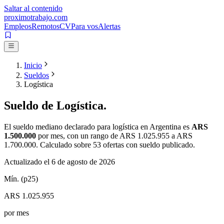
Saltar al contenido
proximotrabajo
.com
Empleos
Remotos
CV
Para vos
Alertas
Inicio
Sueldos
Logística
Sueldo de
Logística
.
El sueldo mediano declarado para
logística
en Argentina es
ARS
1.500.000
por mes
, con un rango de
ARS 1.025.955
a
ARS
1.700.000
. Calculado sobre
53
ofertas con sueldo publicado.
Actualizado el
6 de agosto de 2026
Mín. (p25)
ARS 1.025.955
por mes