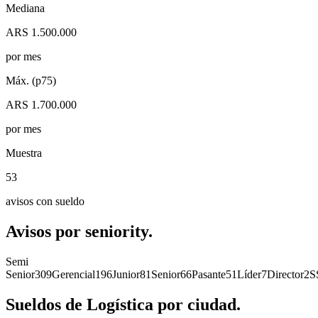
Mediana
ARS 1.500.000
por mes
Máx. (p75)
ARS 1.700.000
por mes
Muestra
53
avisos con sueldo
Avisos por
seniority.
Semi
Senior
309
Gerencial
196
Junior
81
Senior
66
Pasante
51
Líder
7
Director
2
S
Sueldos de
Logística
por
ciudad.