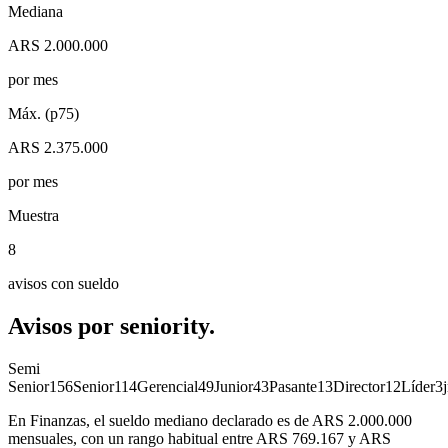
Mediana
ARS 2.000.000
por mes
Máx. (p75)
ARS 2.375.000
por mes
Muestra
8
avisos con sueldo
Avisos por
seniority.
Semi
Senior
156
Senior
114
Gerencial
49
Junior
43
Pasante
13
Director
12
Líder
3
j
En Finanzas, el sueldo mediano declarado es de ARS 2.000.000
mensuales, con un rango habitual entre ARS 769.167 y ARS