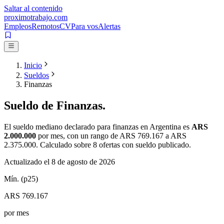
Saltar al contenido
proximotrabajo
.com
Empleos
Remotos
CV
Para vos
Alertas
Inicio
Sueldos
Finanzas
Sueldo de
Finanzas
.
El sueldo mediano declarado para
finanzas
en Argentina es
ARS
2.000.000
por mes
, con un rango de
ARS 769.167
a
ARS
2.375.000
. Calculado sobre
8
ofertas con sueldo publicado.
Actualizado el
8 de agosto de 2026
Mín. (p25)
ARS 769.167
por mes