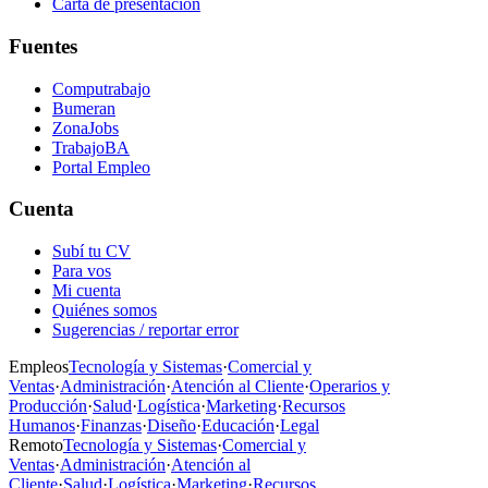
Carta de presentación
Fuentes
Computrabajo
Bumeran
ZonaJobs
TrabajoBA
Portal Empleo
Cuenta
Subí tu CV
Para vos
Mi cuenta
Quiénes somos
Sugerencias / reportar error
Empleos
Tecnología y Sistemas
·
Comercial y
Ventas
·
Administración
·
Atención al Cliente
·
Operarios y
Producción
·
Salud
·
Logística
·
Marketing
·
Recursos
Humanos
·
Finanzas
·
Diseño
·
Educación
·
Legal
Remoto
Tecnología y Sistemas
·
Comercial y
Ventas
·
Administración
·
Atención al
Cliente
·
Salud
·
Logística
·
Marketing
·
Recursos