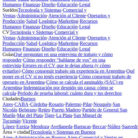
Humanos
·
Finanzas
·
Diseño
·
Educación
·
Legal
Sueldos
Tecnología y Sistemas
·
Comercial y
Ventas
·
Administración
·
Atención al Cliente
·
Operarios y
Producción
·
Salud
·
Logística
·
Marketing
·
Recursos
Humanos
·
Finanzas
·
Diseño
·
Educación
·
Legal
CV
Tecnología y Sistemas
·
Comercial y
Ventas
·
Administración
·
Atención al Cliente
·
Operarios y
Producción
·
Salud
·
Logística
·
Marketing
·
Recursos
Humanos
·
Finanzas
·
Diseño
·
Educación
·
Legal
Guías
Qué preguntan en una entrevista de trabajo y cómo
responder
·
Cómo responder “hablame de vos” en una
entrevista
·
Errores en el CV que te dejan afuera (y cómo
evitarlos)
·
Cómo conseguir trabajo sin experiencia en Argentina
·
Qué
poner en el CV si no tenés experiencia
·
Cómo conseguir trabajo de
operario en Argentina
·
Cómo se calcula el aguinaldo (SAC) en
Argentina
·
Indemnización por despido sin causa: cómo se
calcula
·
Período de prueba laboral: cuánto dura y tus derechos
Ciudades
Buenos
Aires
·
CABA
·
Córdoba
·
Rosario
·
Palermo
·
Pilar
·
Neuquén
·
San
Nicolás
·
Belgrano
·
Retiro
·
Puerto Madero
·
Partido de General San
Martín
·
Mar del Plata
·
Tigre
·
La Plata
·
San Miguel de
Tucumán
·
Vicente
López
·
Ezeiza
·
Mendoza
·
Avellaneda
·
Barracas
·
Beccar
·
Núñez
·
Saavedr
Área × ciudad
Tecnología y Sistemas en Buenos
Aires
·
Administración en Buenos Aires
·
Comercial y Ventas en