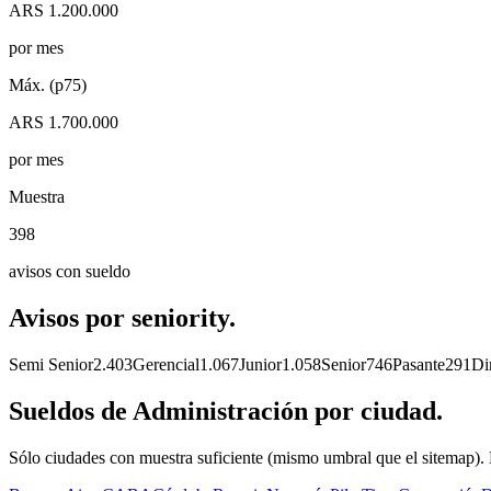
ARS 1.200.000
por mes
Máx. (p75)
ARS 1.700.000
por mes
Muestra
398
avisos con sueldo
Avisos por
seniority.
Semi Senior
2.403
Gerencial
1.067
Junior
1.058
Senior
746
Pasante
291
Di
Sueldos de
Administración
por
ciudad.
Sólo ciudades con muestra suficiente (mismo umbral que el sitemap).