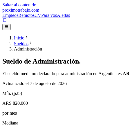
Saltar al contenido
proximotrabajo
.com
Empleos
Remotos
CV
Para vos
Alertas
Inicio
Sueldos
Administración
Sueldo de
Administración
.
El sueldo mediano declarado para
administración
en Argentina es
ARS
Actualizado el
7 de agosto de 2026
Mín. (p25)
ARS 820.000
por mes
Mediana