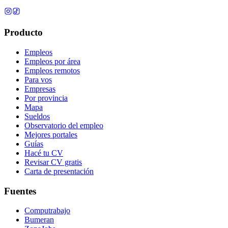
Producto
Empleos
Empleos por área
Empleos remotos
Para vos
Empresas
Por provincia
Mapa
Sueldos
Observatorio del empleo
Mejores portales
Guías
Hacé tu CV
Revisar CV gratis
Carta de presentación
Fuentes
Computrabajo
Bumeran