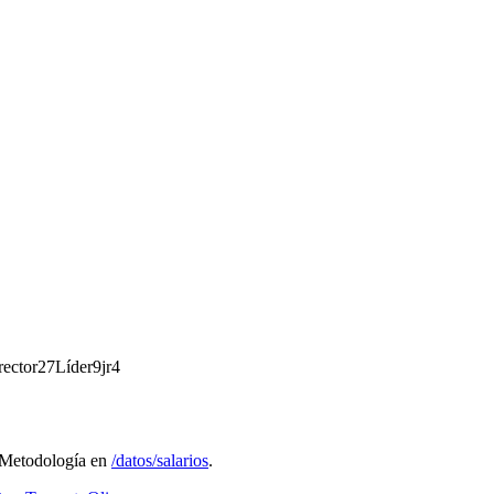
rector
27
Líder
9
jr
4
 Metodología en
/datos/salarios
.