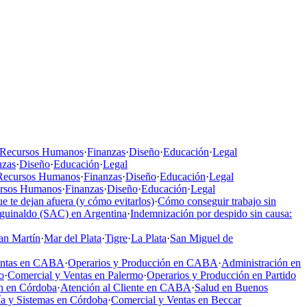
Recursos Humanos
·
Finanzas
·
Diseño
·
Educación
·
Legal
nzas
·
Diseño
·
Educación
·
Legal
Recursos Humanos
·
Finanzas
·
Diseño
·
Educación
·
Legal
rsos Humanos
·
Finanzas
·
Diseño
·
Educación
·
Legal
e te dejan afuera (y cómo evitarlos)
·
Cómo conseguir trabajo sin
aguinaldo (SAC) en Argentina
·
Indemnización por despido sin causa:
an Martín
·
Mar del Plata
·
Tigre
·
La Plata
·
San Miguel de
entas en CABA
·
Operarios y Producción en CABA
·
Administración en
o
·
Comercial y Ventas en Palermo
·
Operarios y Producción en Partido
n en Córdoba
·
Atención al Cliente en CABA
·
Salud en Buenos
a y Sistemas en Córdoba
·
Comercial y Ventas en Beccar