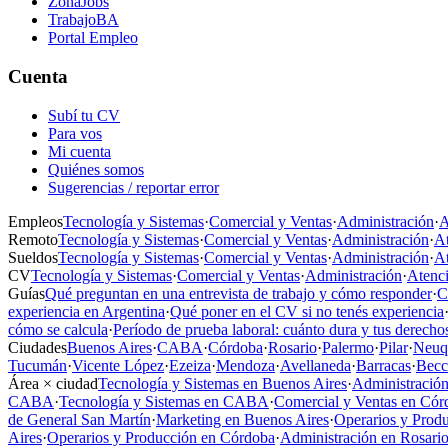
ZonaJobs
TrabajoBA
Portal Empleo
Cuenta
Subí tu CV
Para vos
Mi cuenta
Quiénes somos
Sugerencias / reportar error
Empleos
Tecnología y Sistemas
·
Comercial y Ventas
·
Administración
·
A
Remoto
Tecnología y Sistemas
·
Comercial y Ventas
·
Administración
·
At
Sueldos
Tecnología y Sistemas
·
Comercial y Ventas
·
Administración
·
At
CV
Tecnología y Sistemas
·
Comercial y Ventas
·
Administración
·
Atenci
Guías
Qué preguntan en una entrevista de trabajo y cómo responder
·
C
experiencia en Argentina
·
Qué poner en el CV si no tenés experiencia
cómo se calcula
·
Período de prueba laboral: cuánto dura y tus derecho
Ciudades
Buenos Aires
·
CABA
·
Córdoba
·
Rosario
·
Palermo
·
Pilar
·
Neuq
Tucumán
·
Vicente López
·
Ezeiza
·
Mendoza
·
Avellaneda
·
Barracas
·
Becc
Área × ciudad
Tecnología y Sistemas en Buenos Aires
·
Administración
CABA
·
Tecnología y Sistemas en CABA
·
Comercial y Ventas en Cór
de General San Martín
·
Marketing en Buenos Aires
·
Operarios y Prod
Aires
·
Operarios y Producción en Córdoba
·
Administración en Rosari