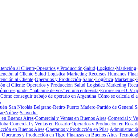
tención al Cliente
·
Operarios y Producción
·
Salud
·
Logística
·
Marketing
·
ención al Cliente
·
Salud
·
Logística
·
Marketing
·
Recursos Humanos
·
Fina
ención al Cliente
·
Operarios y Producción
·
Salud
·
Logística
·
Marketing
·
ón al Cliente
·
Operarios y Producción
·
Salud
·
Logística
·
Marketing
·
Recu
ómo responder “hablame de vos” en una entrevista
·
Errores en el CV qu
·
Cómo conseguir trabajo de operario en Argentina
·
Cómo se calcula el 
s
uén
·
San Nicolás
·
Belgrano
·
Retiro
·
Puerto Madero
·
Partido de General S
ar
·
Núñez
·
Saavedra
 en Buenos Aires
·
Comercial y Ventas en Buenos Aires
·
Comercial y V
doba
·
Comercial y Ventas en Rosario
·
Operarios y Producción en Rosari
ucción en Buenos Aires
·
Operarios y Producción en Pilar
·
Administració
o
·
Operarios y Producción en Tigre
·
Finanzas en Buenos Aires
·
Tecnologí