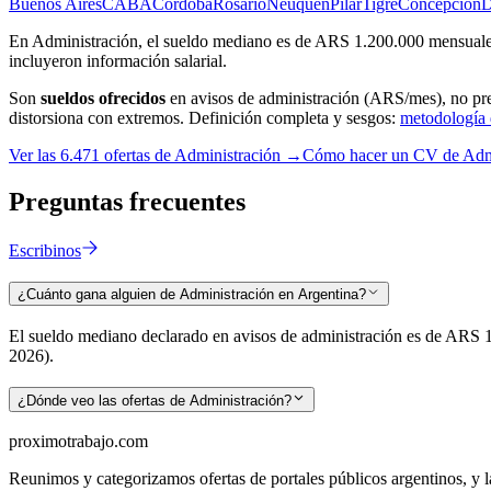
Buenos Aires
CABA
Córdoba
Rosario
Neuquén
Pilar
Tigre
Concepción
D
En Administración, el sueldo mediano es de ARS 1.200.000 mensuales,
incluyeron información salarial.
Son
sueldos ofrecidos
en avisos de
administración
(ARS/mes), no pret
distorsiona con extremos. Definición completa y sesgos:
metodología 
Ver las
6.471
ofertas de
Administración
→
Cómo hacer un CV de
Adm
Preguntas
frecuentes
Escribinos
¿Cuánto gana alguien de Administración en Argentina?
El sueldo mediano declarado en avisos de administración es de ARS 1
2026).
¿Dónde veo las ofertas de Administración?
proximotrabajo
.com
Reunimos y categorizamos ofertas de portales públicos argentinos, y la