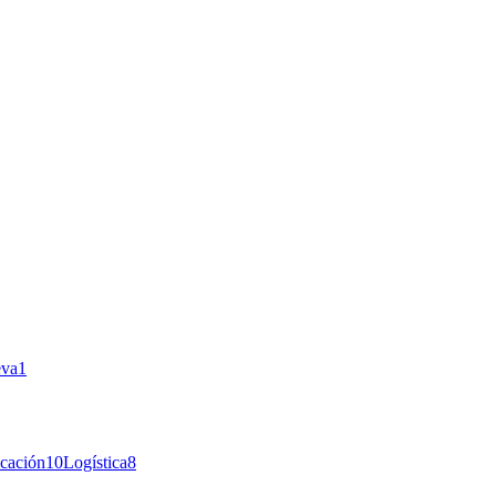
eva
1
cación
10
Logística
8