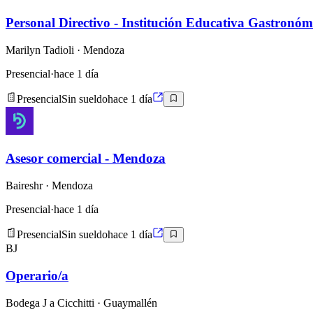
Personal Directivo - Institución Educativa Gastronóm
Marilyn Tadioli
· Mendoza
Presencial
·
hace 1 día
Presencial
Sin sueldo
hace 1 día
Asesor comercial - Mendoza
Baireshr
· Mendoza
Presencial
·
hace 1 día
Presencial
Sin sueldo
hace 1 día
BJ
Operario/a
Bodega J a Cicchitti
· Guaymallén