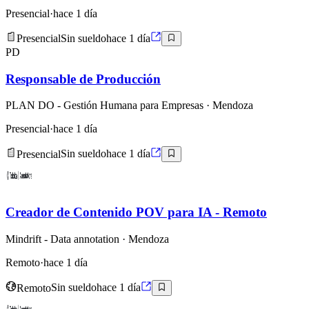
Presencial
·
hace 1 día
Presencial
Sin sueldo
hace 1 día
PD
Responsable de Producción
PLAN DO - Gestión Humana para Empresas
· Mendoza
Presencial
·
hace 1 día
Presencial
Sin sueldo
hace 1 día
Creador de Contenido POV para IA - Remoto
Mindrift - Data annotation
· Mendoza
Remoto
·
hace 1 día
Remoto
Sin sueldo
hace 1 día