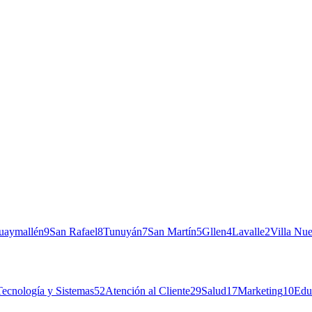
uaymallén
9
San Rafael
8
Tunuyán
7
San Martín
5
Gllen
4
Lavalle
2
Villa Nu
Tecnología y Sistemas
52
Atención al Cliente
29
Salud
17
Marketing
10
Edu