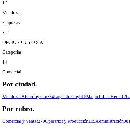
17
Mendoza
Empresas
217
OPCIÓN CUYO S.A.
Categorías
14
Comercial
Por
ciudad.
Mendoza
281
Godoy Cruz
34
Luján de Cuyo
16
Maipú
15
Las Heras
12
G
Por
rubro.
Comercial y Ventas
270
Operarios y Producción
105
Administración
88