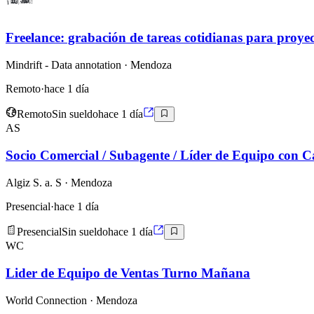
Freelance: grabación de tareas cotidianas para proye
Mindrift - Data annotation
· Mendoza
Remoto
·
hace 1 día
Remoto
Sin sueldo
hace 1 día
AS
Socio Comercial / Subagente / Líder de Equipo con 
Algiz S. a. S
· Mendoza
Presencial
·
hace 1 día
Presencial
Sin sueldo
hace 1 día
WC
Lider de Equipo de Ventas Turno Mañana
World Connection
· Mendoza