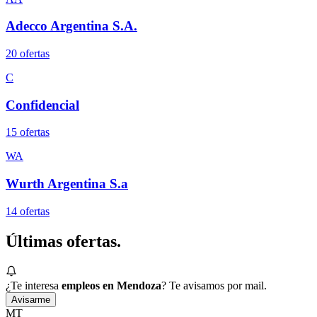
Adecco Argentina S.A.
20
oferta
s
C
Confidencial
15
oferta
s
WA
Wurth Argentina S.a
14
oferta
s
Últimas
ofertas.
¿Te interesa
empleos en Mendoza
? Te avisamos por mail.
Avisarme
MT