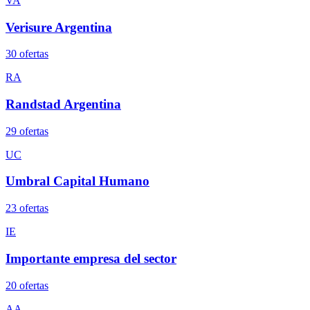
VA
Verisure Argentina
30
oferta
s
RA
Randstad Argentina
29
oferta
s
UC
Umbral Capital Humano
23
oferta
s
IE
Importante empresa del sector
20
oferta
s
AA