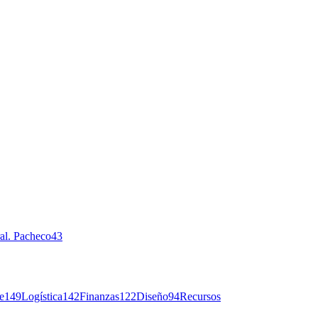
al. Pacheco
43
e
149
Logística
142
Finanzas
122
Diseño
94
Recursos