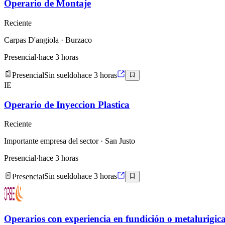
Operario de Montaje
Reciente
Carpas D'angiola
· Burzaco
Presencial
·
hace 3 horas
Presencial
Sin sueldo
hace 3 horas
IE
Operario de Inyeccion Plastica
Reciente
Importante empresa del sector
· San Justo
Presencial
·
hace 3 horas
Presencial
Sin sueldo
hace 3 horas
Operarios con experiencia en fundición o metalurigic