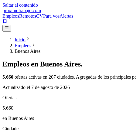
Saltar al contenido
proximotrabajo
.com
Empleos
Remotos
CV
Para vos
Alertas
Inicio
Empleos
Buenos Aires
Empleos en
Buenos Aires
.
5.660
ofertas activas en
207
ciudades. Agregadas de los principales por
Actualizado el
7 de agosto de 2026
Ofertas
5.660
en Buenos Aires
Ciudades