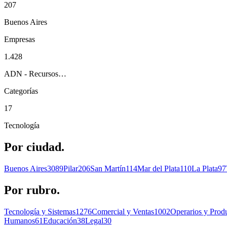
207
Buenos Aires
Empresas
1.428
ADN - Recursos…
Categorías
17
Tecnología
Por
ciudad.
Buenos Aires
3089
Pilar
206
San Martín
114
Mar del Plata
110
La Plata
97
Por
rubro.
Tecnología y Sistemas
1276
Comercial y Ventas
1002
Operarios y Prod
Humanos
61
Educación
38
Legal
30