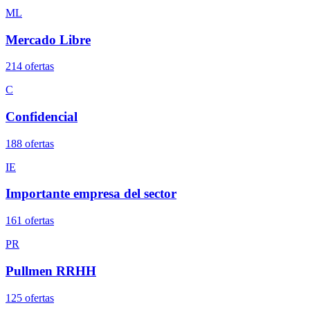
ML
Mercado Libre
214
oferta
s
C
Confidencial
188
oferta
s
IE
Importante empresa del sector
161
oferta
s
PR
Pullmen RRHH
125
oferta
s