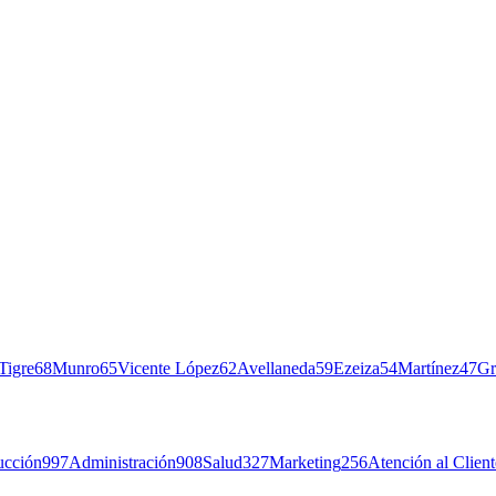
Tigre
68
Munro
65
Vicente López
62
Avellaneda
59
Ezeiza
54
Martínez
47
Gr
ucción
997
Administración
908
Salud
327
Marketing
256
Atención al Client