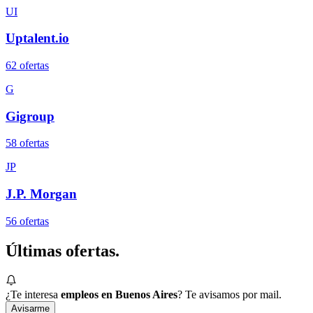
UI
Uptalent.io
62
oferta
s
G
Gigroup
58
oferta
s
JP
J.P. Morgan
56
oferta
s
Últimas
ofertas.
¿Te interesa
empleos en Buenos Aires
? Te avisamos por mail.
Avisarme