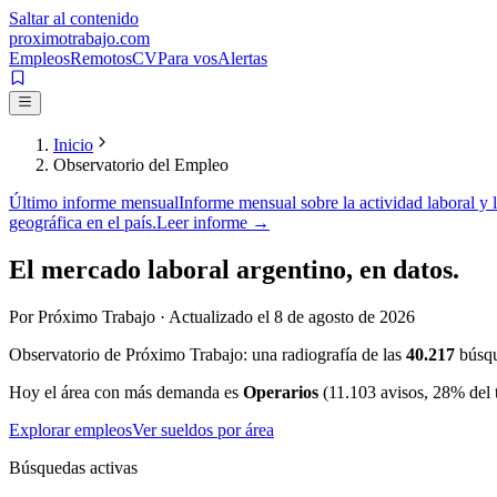
Saltar al contenido
proximotrabajo
.com
Empleos
Remotos
CV
Para vos
Alertas
Inicio
Observatorio del Empleo
Último informe mensual
Informe mensual sobre la actividad laboral y 
geográfica en el país.
Leer informe →
El mercado laboral argentino,
en datos.
Por Próximo Trabajo · Actualizado el
8 de agosto de 2026
Observatorio de Próximo Trabajo: una radiografía de las
40.217
búsqu
Hoy el área con más demanda es
Operarios
(
11.103
avisos
, 28% del 
Explorar empleos
Ver sueldos por área
Búsquedas activas