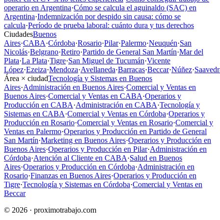
operario en Argentina
·
Cómo se calcula el aguinaldo (SAC) en
Argentina
·
Indemnización por despido sin causa: cómo se
calcula
·
Período de prueba laboral: cuánto dura y tus derechos
Ciudades
Buenos
Aires
·
CABA
·
Córdoba
·
Rosario
·
Pilar
·
Palermo
·
Neuquén
·
San
Nicolás
·
Belgrano
·
Retiro
·
Partido de General San Martín
·
Mar del
Plata
·
La Plata
·
Tigre
·
San Miguel de Tucumán
·
Vicente
López
·
Ezeiza
·
Mendoza
·
Avellaneda
·
Barracas
·
Beccar
·
Núñez
·
Saavedr
Área × ciudad
Tecnología y Sistemas en Buenos
Aires
·
Administración en Buenos Aires
·
Comercial y Ventas en
Buenos Aires
·
Comercial y Ventas en CABA
·
Operarios y
Producción en CABA
·
Administración en CABA
·
Tecnología y
Sistemas en CABA
·
Comercial y Ventas en Córdoba
·
Operarios y
Producción en Rosario
·
Comercial y Ventas en Rosario
·
Comercial y
Ventas en Palermo
·
Operarios y Producción en Partido de General
San Martín
·
Marketing en Buenos Aires
·
Operarios y Producción en
Buenos Aires
·
Operarios y Producción en Pilar
·
Administración en
Córdoba
·
Atención al Cliente en CABA
·
Salud en Buenos
Aires
·
Operarios y Producción en Córdoba
·
Administración en
Rosario
·
Finanzas en Buenos Aires
·
Operarios y Producción en
Tigre
·
Tecnología y Sistemas en Córdoba
·
Comercial y Ventas en
Beccar
© 2026 · proximotrabajo.com