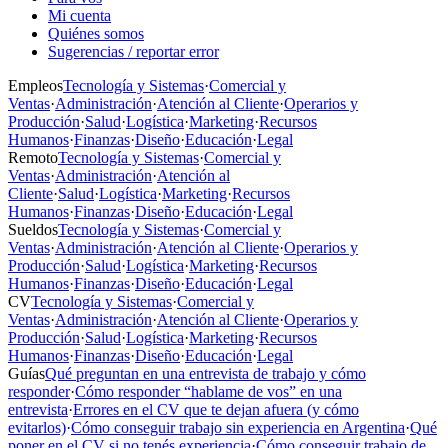
Mi cuenta
Quiénes somos
Sugerencias / reportar error
Empleos
Tecnología y Sistemas
·
Comercial y
Ventas
·
Administración
·
Atención al Cliente
·
Operarios y
Producción
·
Salud
·
Logística
·
Marketing
·
Recursos
Humanos
·
Finanzas
·
Diseño
·
Educación
·
Legal
Remoto
Tecnología y Sistemas
·
Comercial y
Ventas
·
Administración
·
Atención al
Cliente
·
Salud
·
Logística
·
Marketing
·
Recursos
Humanos
·
Finanzas
·
Diseño
·
Educación
·
Legal
Sueldos
Tecnología y Sistemas
·
Comercial y
Ventas
·
Administración
·
Atención al Cliente
·
Operarios y
Producción
·
Salud
·
Logística
·
Marketing
·
Recursos
Humanos
·
Finanzas
·
Diseño
·
Educación
·
Legal
CV
Tecnología y Sistemas
·
Comercial y
Ventas
·
Administración
·
Atención al Cliente
·
Operarios y
Producción
·
Salud
·
Logística
·
Marketing
·
Recursos
Humanos
·
Finanzas
·
Diseño
·
Educación
·
Legal
Guías
Qué preguntan en una entrevista de trabajo y cómo
responder
·
Cómo responder “hablame de vos” en una
entrevista
·
Errores en el CV que te dejan afuera (y cómo
evitarlos)
·
Cómo conseguir trabajo sin experiencia en Argentina
·
Qué
poner en el CV si no tenés experiencia
·
Cómo conseguir trabajo de