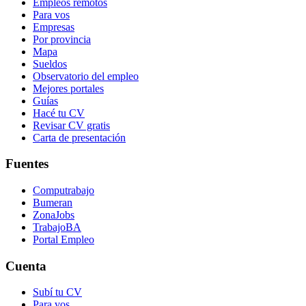
Empleos remotos
Para vos
Empresas
Por provincia
Mapa
Sueldos
Observatorio del empleo
Mejores portales
Guías
Hacé tu CV
Revisar CV gratis
Carta de presentación
Fuentes
Computrabajo
Bumeran
ZonaJobs
TrabajoBA
Portal Empleo
Cuenta
Subí tu CV
Para vos