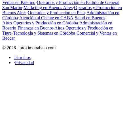
Ventas en Palermo
·
Operarios y Producción en Partido de General
San Martín
·
Marketing en Buenos Aires
·
Operarios y Producción en
Buenos Aires
·
Operarios y Producción en Pilar
·
Administración en
Córdoba
·
Atención al Cliente en CABA
·
Salud en Buenos
Aires
·
Operarios y Producción en Córdoba
·
Administración en
Rosario
·
Finanzas en Buenos Aires
·
Operarios y Producción en
Tigre
·
Tecnología y Sistemas en Córdoba
·
Comercial y Ventas en
Beccar
© 2026 · proximotrabajo.com
Términos
·
Privacidad