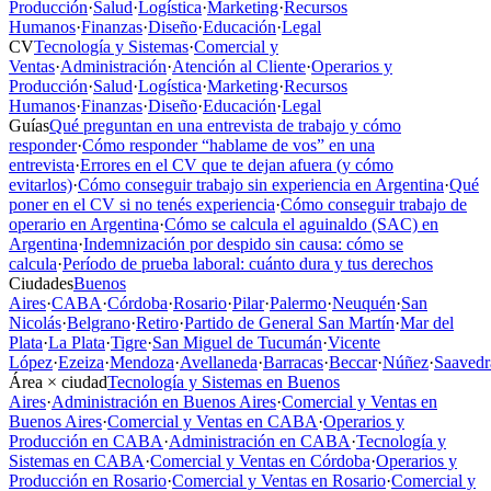
Producción
·
Salud
·
Logística
·
Marketing
·
Recursos
Humanos
·
Finanzas
·
Diseño
·
Educación
·
Legal
CV
Tecnología y Sistemas
·
Comercial y
Ventas
·
Administración
·
Atención al Cliente
·
Operarios y
Producción
·
Salud
·
Logística
·
Marketing
·
Recursos
Humanos
·
Finanzas
·
Diseño
·
Educación
·
Legal
Guías
Qué preguntan en una entrevista de trabajo y cómo
responder
·
Cómo responder “hablame de vos” en una
entrevista
·
Errores en el CV que te dejan afuera (y cómo
evitarlos)
·
Cómo conseguir trabajo sin experiencia en Argentina
·
Qué
poner en el CV si no tenés experiencia
·
Cómo conseguir trabajo de
operario en Argentina
·
Cómo se calcula el aguinaldo (SAC) en
Argentina
·
Indemnización por despido sin causa: cómo se
calcula
·
Período de prueba laboral: cuánto dura y tus derechos
Ciudades
Buenos
Aires
·
CABA
·
Córdoba
·
Rosario
·
Pilar
·
Palermo
·
Neuquén
·
San
Nicolás
·
Belgrano
·
Retiro
·
Partido de General San Martín
·
Mar del
Plata
·
La Plata
·
Tigre
·
San Miguel de Tucumán
·
Vicente
López
·
Ezeiza
·
Mendoza
·
Avellaneda
·
Barracas
·
Beccar
·
Núñez
·
Saavedr
Área × ciudad
Tecnología y Sistemas en Buenos
Aires
·
Administración en Buenos Aires
·
Comercial y Ventas en
Buenos Aires
·
Comercial y Ventas en CABA
·
Operarios y
Producción en CABA
·
Administración en CABA
·
Tecnología y
Sistemas en CABA
·
Comercial y Ventas en Córdoba
·
Operarios y
Producción en Rosario
·
Comercial y Ventas en Rosario
·
Comercial y