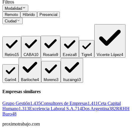
Filtros
Modalidad
Remoto
Híbrido
Presencial
Ciudad
Retiro
15
CABA
10
Rosario
9
Ezeiza
8
Tigre
4
Vicente López
4
Garín
4
Bariloche
4
Moreno
3
Ituzaingó
3
Empresas similares
Grupo Gestión
1.435
Consultores de Empresas
1.411
Ceta Capital
Humano
1.313
Excelencia Laboral S.A.
714
Dos Argentina
382
RRHH
Buro
48
proximotrabajo
.com