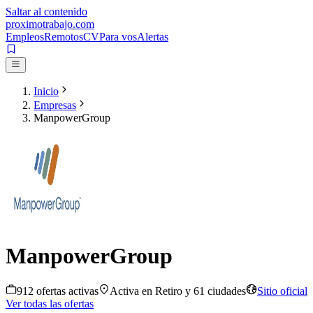
Saltar al contenido
proximotrabajo
.com
Empleos
Remotos
CV
Para vos
Alertas
Inicio
Empresas
ManpowerGroup
ManpowerGroup
912
oferta
s
activa
s
Activa en
Retiro
y 61 ciudades
Sitio oficial
Ver todas las ofertas