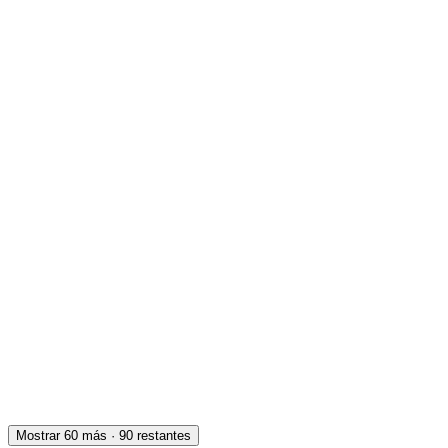
Presencial
·
hace 9 días
Presencial
Sin sueldo
hace 9 días
Ejecutivo comercial para medicina prepaga en
Neuquén
Neuquén
Presencial
·
hace 9 días
Presencial
Sin sueldo
hace 9 días
Operarios Calidad
Ezeiza
Presencial
·
hace 10 días
Presencial
Sin sueldo
hace 10 días
Ocultar vistos
Mostrar
60
más
·
90
restantes