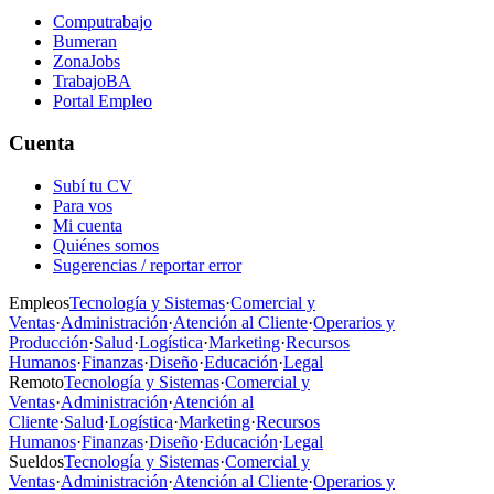
Computrabajo
Bumeran
ZonaJobs
TrabajoBA
Portal Empleo
Cuenta
Subí tu CV
Para vos
Mi cuenta
Quiénes somos
Sugerencias / reportar error
Empleos
Tecnología y Sistemas
·
Comercial y
Ventas
·
Administración
·
Atención al Cliente
·
Operarios y
Producción
·
Salud
·
Logística
·
Marketing
·
Recursos
Humanos
·
Finanzas
·
Diseño
·
Educación
·
Legal
Remoto
Tecnología y Sistemas
·
Comercial y
Ventas
·
Administración
·
Atención al
Cliente
·
Salud
·
Logística
·
Marketing
·
Recursos
Humanos
·
Finanzas
·
Diseño
·
Educación
·
Legal
Sueldos
Tecnología y Sistemas
·
Comercial y
Ventas
·
Administración
·
Atención al Cliente
·
Operarios y