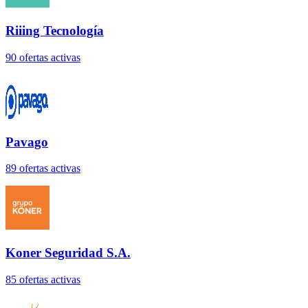
Riiing Tecnología
90
oferta
s
activa
s
Pavago
89
oferta
s
activa
s
Koner Seguridad S.A.
85
oferta
s
activa
s