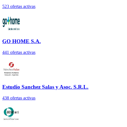
523
oferta
s
activa
s
GO HOME S.A.
441
oferta
s
activa
s
Estudio Sanchez Salas y Asoc. S.R.L.
438
oferta
s
activa
s