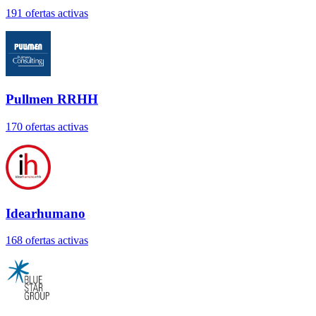
191
oferta
s
activa
s
Pullmen RRHH
170
oferta
s
activa
s
Idearhumano
168
oferta
s
activa
s