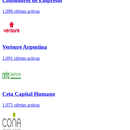
Consultores de Empresas
1.098
oferta
s
activa
s
Verisure Argentina
1.091
oferta
s
activa
s
Ceta Capital Humano
1.075
oferta
s
activa
s