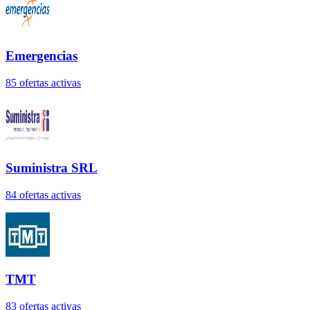
Emergencias
85
oferta
s
activa
s
Suministra SRL
84
oferta
s
activa
s
TMT
83
oferta
s
activa
s