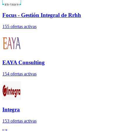
Focus - Gestión Integral de Rrhh
155
oferta
s
activa
s
EAYA Consulting
154
oferta
s
activa
s
Integra
153
oferta
s
activa
s
UI