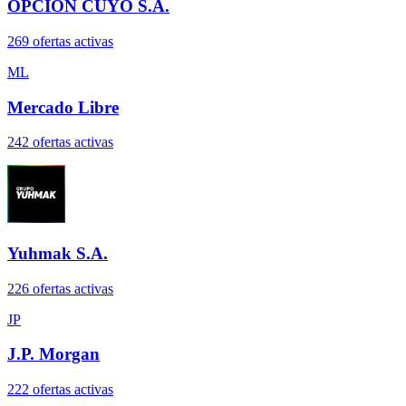
OPCIÓN CUYO S.A.
269
oferta
s
activa
s
ML
Mercado Libre
242
oferta
s
activa
s
Yuhmak S.A.
226
oferta
s
activa
s
JP
J.P. Morgan
222
oferta
s
activa
s