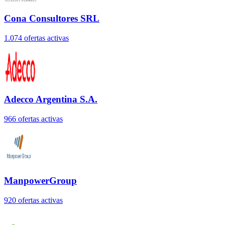
Cona Consultores SRL
1.074
oferta
s
activa
s
Adecco Argentina S.A.
966
oferta
s
activa
s
ManpowerGroup
920
oferta
s
activa
s