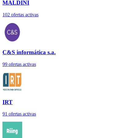
MALDINI
102
oferta
s
activa
s
C&S informática s.a.
99
oferta
s
activa
s
IRT
91
oferta
s
activa
s