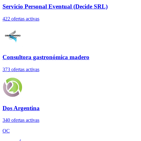
Servicio Personal Eventual (Decide SRL)
422
oferta
s
activa
s
Consultora gastronómica madero
373
oferta
s
activa
s
Dos Argentina
340
oferta
s
activa
s
OC