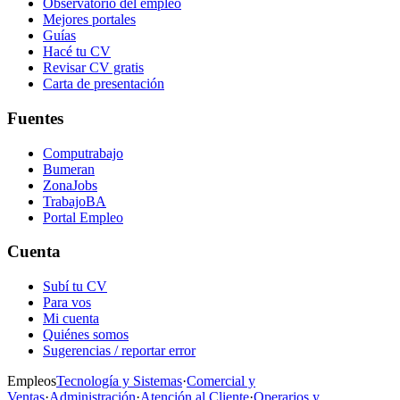
Observatorio del empleo
Mejores portales
Guías
Hacé tu CV
Revisar CV gratis
Carta de presentación
Fuentes
Computrabajo
Bumeran
ZonaJobs
TrabajoBA
Portal Empleo
Cuenta
Subí tu CV
Para vos
Mi cuenta
Quiénes somos
Sugerencias / reportar error
Empleos
Tecnología y Sistemas
·
Comercial y
Ventas
·
Administración
·
Atención al Cliente
·
Operarios y