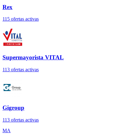
Rex
115
oferta
s
activa
s
Supermayorista VITAL
113
oferta
s
activa
s
Gigroup
113
oferta
s
activa
s
MA