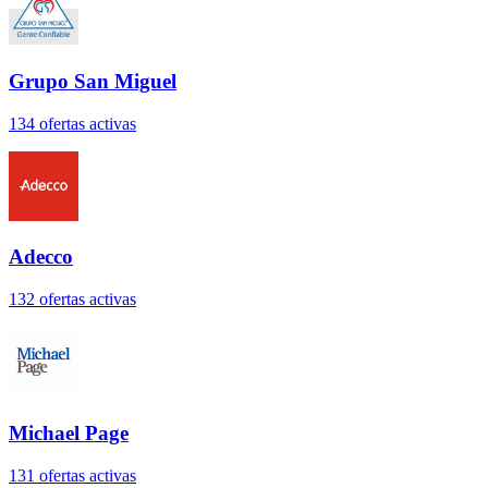
Grupo San Miguel
134
oferta
s
activa
s
Adecco
132
oferta
s
activa
s
Michael Page
131
oferta
s
activa
s