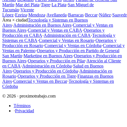
Martín
·
Mar del Plata
·
Tigre
·
La Plata
·
San Miguel de
Tucumán
·
Vicente
López
·
Ezeiza
·
Mendoza
·
Avellaneda
·
Barracas
·
Beccar
·
Núñez
·
Saavedr
Área × ciudad
Tecnología y Sistemas en Buenos
Aires
·
Administración en Buenos Aires
·
Comercial y Ventas en
Buenos Aires
·
Comercial y Ventas en CABA
·
Operarios y
Producción en CABA
·
Administración en CABA
·
Tecnología y
Sistemas en CABA
·
Comercial y Ventas en Rosario
·
Operarios y
Producción en Rosario
·
Comercial y Ventas en Córdoba
·
Comercial y
Ventas en Palermo
·
Operarios y Producción en Partido de General
San Martín
·
Marketing en Buenos Aires
·
Operarios y Producción en
Buenos Aires
·
Operarios y Producción en Pilar
·
Atención al Cliente
en CABA
·
Administración en Córdoba
·
Salud en Buenos
Aires
·
Operarios y Producción en Córdoba
·
Administración en
Rosario
·
Operarios y Producción en Tigre
·
Finanzas en Buenos
Aires
·
Comercial y Ventas en Beccar
·
Tecnología y Sistemas en
Córdoba
© 2026 · proximotrabajo.com
Términos
·
Privacidad