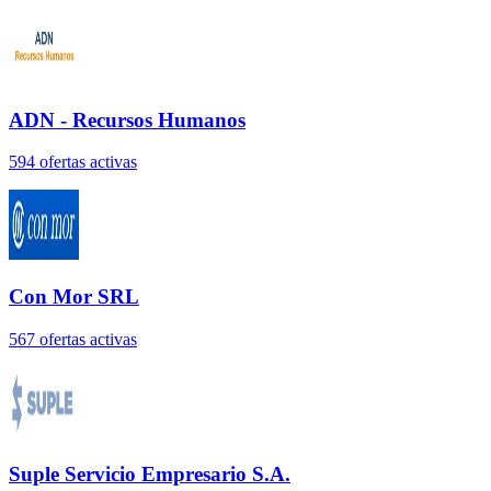
ADN - Recursos Humanos
594
oferta
s
activa
s
Con Mor SRL
567
oferta
s
activa
s
Suple Servicio Empresario S.A.