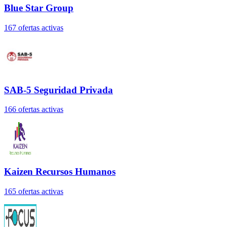
Blue Star Group
167
oferta
s
activa
s
SAB-5 Seguridad Privada
166
oferta
s
activa
s
Kaizen Recursos Humanos
165
oferta
s
activa
s