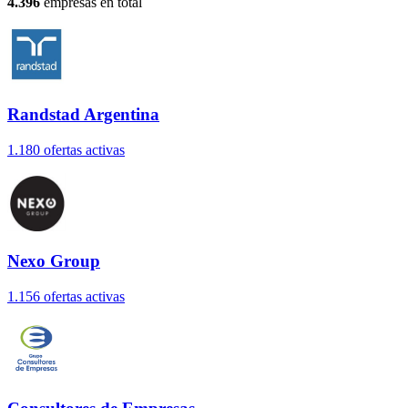
4.396
empresas en total
Randstad Argentina
1.180
oferta
s
activa
s
Nexo Group
1.156
oferta
s
activa
s