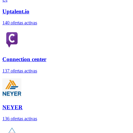
Uptalent.io
140
oferta
s
activa
s
Connection center
137
oferta
s
activa
s
NEYER
136
oferta
s
activa
s