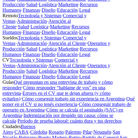
Producción
·
Salud
·
Logística
·
Marketing
·
Recursos
Humanos
·
Finanzas
·
Diseño
·
Educación
·
Legal
Remoto
Tecnología y Sistemas
·
Comercial y
Ventas
·
Administración
·
Atención al
Cliente
·
Salud
·
Logística
·
Marketing
·
Recursos
Humanos
·
Finanzas
·
Diseño
·
Educación
·
Legal
Sueldos
Tecnología y Sistemas
·
Comercial y
Ventas
·
Administración
·
Atención al Cliente
·
Operarios y
Producción
·
Salud
·
Logística
·
Marketing
·
Recursos
Humanos
·
Finanzas
·
Diseño
·
Educación
·
Legal
CV
Tecnología y Sistemas
·
Comercial y
Ventas
·
Administración
·
Atención al Cliente
·
Operarios y
Producción
·
Salud
·
Logística
·
Marketing
·
Recursos
Humanos
·
Finanzas
·
Diseño
·
Educación
·
Legal
Guías
Qué preguntan en una entrevista de trabajo y cómo
responder
·
Cómo responder “hablame de vos” en una
entrevista
·
Errores en el CV que te dejan afuera (y cómo
evitarlos)
·
Cómo conseguir trabajo sin experiencia en Argentina
·
Qué
poner en el CV si no tenés experiencia
·
Cómo conseguir trabajo de
operario en Argentina
·
Cómo se calcula el aguinaldo (SAC) en
Argentina
·
Indemnización por despido sin causa: cómo se
calcula
·
Período de prueba laboral: cuánto dura y tus derechos
Ciudades
Buenos
Aires
·
CABA
·
Córdoba
·
Rosario
·
Palermo
·
Pilar
·
Neuquén
·
San
Nicolás
·
Belgrano
·
Puerto Madero
·
Retiro
·
Partido de General San