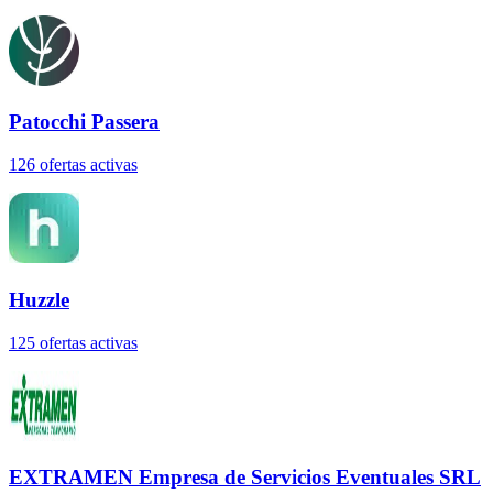
Patocchi Passera
126
oferta
s
activa
s
Huzzle
125
oferta
s
activa
s
EXTRAMEN Empresa de Servicios Eventuales SRL