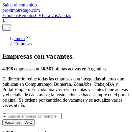
Saltar al contenido
proximotrabajo
.com
Empleos
Remotos
CV
Para vos
Alertas
Inicio
Empresas
Empresas
con vacantes.
4.396
empresas con
36.561
ofertas activas en Argentina.
El directorio reúne todas las empresas con búsquedas abiertas que
publican en Computrabajo, Bumeran, ZonaJobs, TrabajoBA y
Portal Empleo. En cada una vas a ver cuántas vacantes tiene activas
y el detalle de cada aviso; la postulación se hace siempre en el portal
original. Se ordena por cantidad de vacantes y se actualiza varias
veces al día.
Vacantes
A–Z