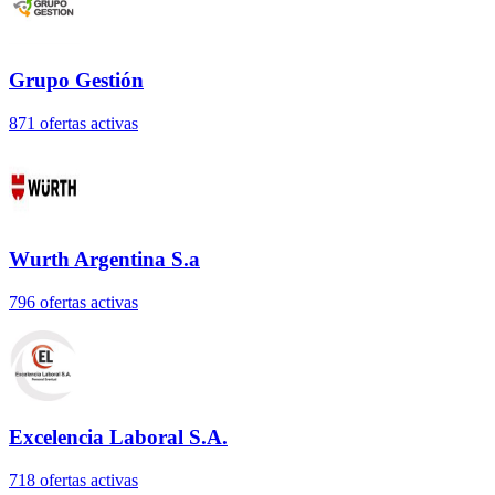
Grupo Gestión
871
oferta
s
activa
s
Wurth Argentina S.a
796
oferta
s
activa
s
Excelencia Laboral S.A.
718
oferta
s
activa
s