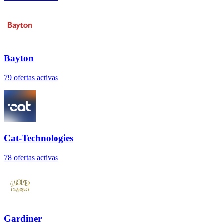
Bayton
79
oferta
s
activa
s
Cat-Technologies
78
oferta
s
activa
s
Gardiner