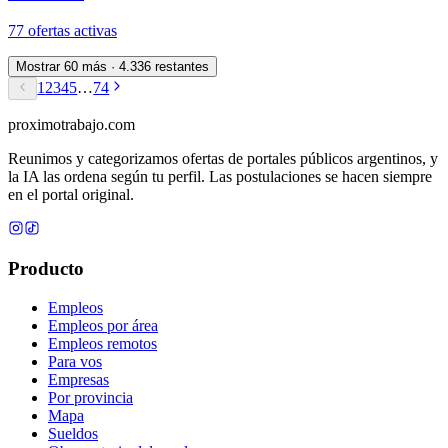
77
oferta
s
activa
s
Mostrar 60 más
·
4.336
restantes
1
2
3
4
5
…
74
proximotrabajo
.com
Reunimos y categorizamos ofertas de portales públicos argentinos, y
la IA las ordena según tu perfil. Las postulaciones se hacen siempre
en el portal original.
Producto
Empleos
Empleos por área
Empleos remotos
Para vos
Empresas
Por provincia
Mapa
Sueldos