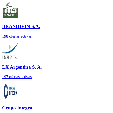
BRANDIVIN S.A.
198
oferta
s
activa
s
LX Argentina S. A.
197
oferta
s
activa
s
Grupo Integra