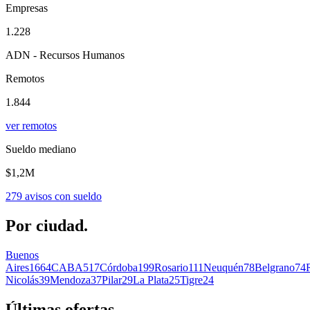
Empresas
1.228
ADN - Recursos Humanos
Remotos
1.844
ver remotos
Sueldo mediano
$1,2M
279
avisos con sueldo
Por
ciudad.
Buenos
Aires
1664
CABA
517
Córdoba
199
Rosario
111
Neuquén
78
Belgrano
74
Nicolás
39
Mendoza
37
Pilar
29
La Plata
25
Tigre
24
Últimas
ofertas.