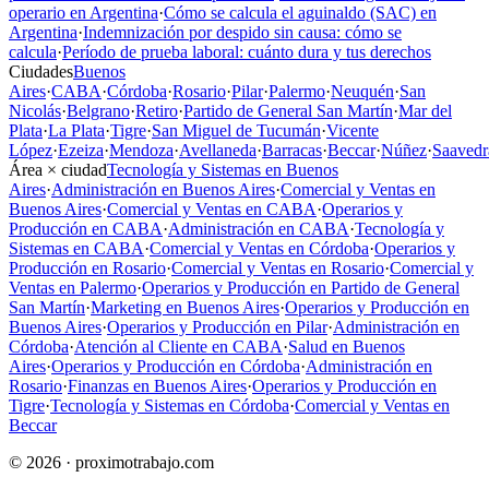
operario en Argentina
·
Cómo se calcula el aguinaldo (SAC) en
Argentina
·
Indemnización por despido sin causa: cómo se
calcula
·
Período de prueba laboral: cuánto dura y tus derechos
Ciudades
Buenos
Aires
·
CABA
·
Córdoba
·
Rosario
·
Pilar
·
Palermo
·
Neuquén
·
San
Nicolás
·
Belgrano
·
Retiro
·
Partido de General San Martín
·
Mar del
Plata
·
La Plata
·
Tigre
·
San Miguel de Tucumán
·
Vicente
López
·
Ezeiza
·
Mendoza
·
Avellaneda
·
Barracas
·
Beccar
·
Núñez
·
Saavedr
Área × ciudad
Tecnología y Sistemas en Buenos
Aires
·
Administración en Buenos Aires
·
Comercial y Ventas en
Buenos Aires
·
Comercial y Ventas en CABA
·
Operarios y
Producción en CABA
·
Administración en CABA
·
Tecnología y
Sistemas en CABA
·
Comercial y Ventas en Córdoba
·
Operarios y
Producción en Rosario
·
Comercial y Ventas en Rosario
·
Comercial y
Ventas en Palermo
·
Operarios y Producción en Partido de General
San Martín
·
Marketing en Buenos Aires
·
Operarios y Producción en
Buenos Aires
·
Operarios y Producción en Pilar
·
Administración en
Córdoba
·
Atención al Cliente en CABA
·
Salud en Buenos
Aires
·
Operarios y Producción en Córdoba
·
Administración en
Rosario
·
Finanzas en Buenos Aires
·
Operarios y Producción en
Tigre
·
Tecnología y Sistemas en Córdoba
·
Comercial y Ventas en
Beccar
© 2026 · proximotrabajo.com