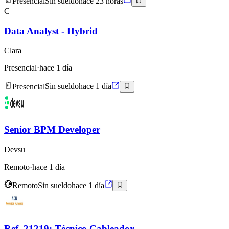
Presencial
Sin sueldo
hace 23 horas
C
Data Analyst - Hybrid
Clara
Presencial
·
hace 1 día
Presencial
Sin sueldo
hace 1 día
Senior BPM Developer
Devsu
Remoto
·
hace 1 día
Remoto
Sin sueldo
hace 1 día
Ref. 21219: Técnico Cableador