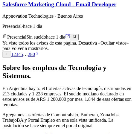
Salesforce Marketing Cloud - Email Developer
Appnovation Technologies
· Buenos Aires
Presencial
·
hace 1 día
Presencial
Sin sueldo
hace 1 día
Ya viste todos los avisos de esta página. Desactivá «Ocultar vistos»
para volver a mostrarlos.
1
2
3
4
5
…
280
Sobre los empleos de
Tecnología y
Sistemas
.
En Argentina hay
5.591
ofertas activas de
tecnología
, distribuidas en
213
ciudades y
1.228
empresas.
El sueldo mediano declarado en
estos avisos es de ARS 1.200.000 por mes.
1.844 de esas ofertas son
remotas.
Agregamos las ofertas de Computrabajo, Bumeran, ZonaJobs,
TrabajoBA y Portal Empleo en una sola vista unificada. La
postulación se hace siempre en el portal original.