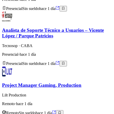
Presencial
Sin sueldo
hace 1 día
Analista de Soporte Técnico a Usuarios – Vicente
López / Parque Patricios
Tecnosop
· CABA
Presencial
·
hace 1 día
Presencial
Sin sueldo
hace 1 día
Project Manager Gaming, Production
Lilt Production
Remoto
·
hace 1 día
Remoto
Sin sueldo
hace 1 día