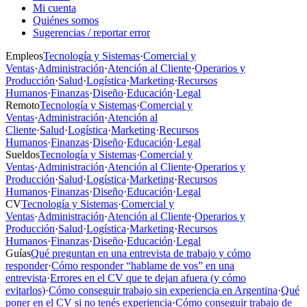
Mi cuenta
Quiénes somos
Sugerencias / reportar error
Empleos
Tecnología y Sistemas
·
Comercial y
Ventas
·
Administración
·
Atención al Cliente
·
Operarios y
Producción
·
Salud
·
Logística
·
Marketing
·
Recursos
Humanos
·
Finanzas
·
Diseño
·
Educación
·
Legal
Remoto
Tecnología y Sistemas
·
Comercial y
Ventas
·
Administración
·
Atención al
Cliente
·
Salud
·
Logística
·
Marketing
·
Recursos
Humanos
·
Finanzas
·
Diseño
·
Educación
·
Legal
Sueldos
Tecnología y Sistemas
·
Comercial y
Ventas
·
Administración
·
Atención al Cliente
·
Operarios y
Producción
·
Salud
·
Logística
·
Marketing
·
Recursos
Humanos
·
Finanzas
·
Diseño
·
Educación
·
Legal
CV
Tecnología y Sistemas
·
Comercial y
Ventas
·
Administración
·
Atención al Cliente
·
Operarios y
Producción
·
Salud
·
Logística
·
Marketing
·
Recursos
Humanos
·
Finanzas
·
Diseño
·
Educación
·
Legal
Guías
Qué preguntan en una entrevista de trabajo y cómo
responder
·
Cómo responder “hablame de vos” en una
entrevista
·
Errores en el CV que te dejan afuera (y cómo
evitarlos)
·
Cómo conseguir trabajo sin experiencia en Argentina
·
Qué
poner en el CV si no tenés experiencia
·
Cómo conseguir trabajo de