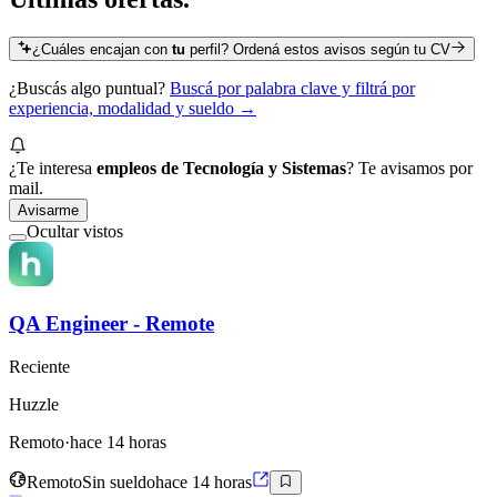
¿Cuáles encajan con
tu
perfil? Ordená estos avisos según tu CV
¿Buscás algo puntual?
Buscá por palabra clave y filtrá por
experiencia, modalidad y sueldo →
¿Te interesa
empleos de Tecnología y Sistemas
? Te avisamos por
mail.
Avisarme
Ocultar vistos
QA Engineer - Remote
Reciente
Huzzle
Remoto
·
hace 14 horas
Remoto
Sin sueldo
hace 14 horas