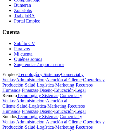
Bumeran
ZonaJobs
TrabajoBA
Portal Empleo
Cuenta
Subí tu CV
Para vos
Mi cuenta
Quiénes somos
Sugerencias / reportar error
Empleos
Tecnología y Sistemas
·
Comercial y
Ventas
·
Administración
·
Atención al Cliente
·
Operarios y
Producción
·
Salud
·
Logística
·
Marketing
·
Recursos
Humanos
·
Finanzas
·
Diseño
·
Educación
·
Legal
Remoto
Tecnología y Sistemas
·
Comercial y
Ventas
·
Administración
·
Atención al
Cliente
·
Salud
·
Logística
·
Marketing
·
Recursos
Humanos
·
Finanzas
·
Diseño
·
Educación
·
Legal
Sueldos
Tecnología y Sistemas
·
Comercial y
Ventas
·
Administración
·
Atención al Cliente
·
Operarios y
Producción
·
Salud
·
Logística
·
Marketing
·
Recursos