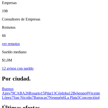
Empresas
198
Consultores de Empresas
Remotos
66
ver remotos
Sueldo mediano
$1,0M
12
avisos con sueldo
Por
ciudad.
Buenos
Aires
79
CABA
26
Rosario
15
Pilar
13
Córdoba
12
Belgrano
9
Vicente
López
7
San Nicolás
7
Barracas
7
Neuquén
6
La Plata
5
Concepción
4
Últimas
ofertas.