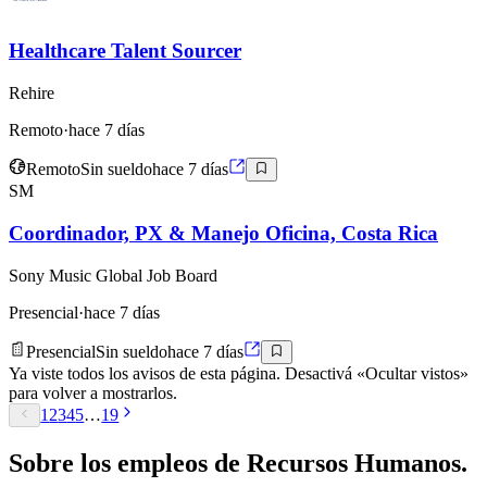
Healthcare Talent Sourcer
Rehire
Remoto
·
hace 7 días
Remoto
Sin sueldo
hace 7 días
SM
Coordinador, PX & Manejo Oficina, Costa Rica
Sony Music Global Job Board
Presencial
·
hace 7 días
Presencial
Sin sueldo
hace 7 días
Ya viste todos los avisos de esta página. Desactivá «Ocultar vistos»
para volver a mostrarlos.
1
2
3
4
5
…
19
Sobre los empleos de
Recursos Humanos
.