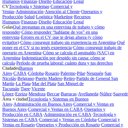
Humanos
·
Finanzas
·
Diseño
·
Educación
·
Legal
CV
Tecnología y Sistemas
·
Comercial y
Ventas
·
Administración
·
Atención al Cliente
·
Operarios y
Producción
·
Salud
·
Logística
·
Marketing
·
Recursos
Humanos
·
Finanzas
·
Diseño
·
Educación
·
Legal
Guías
Qué preguntan en una entrevista de trabajo y cómo
responder
·
Cómo responder “hablame de vos” en una
entrevista
·
Errores en el CV que te dejan afuera (y cómo
evitarlos)
·
Cómo conseguir trabajo sin experiencia en Argentina
·
Qué
poner en el CV si no tenés experiencia
·
Cómo conseguir trabajo de
operario en Argentina
·
Cómo se calcula el aguinaldo (SAC) en
Argentina
·
Indemnización por despido sin causa: cómo se
calcula
·
Período de prueba laboral: cuánto dura y tus derechos
Ciudades
Buenos
Aires
·
CABA
·
Córdoba
·
Rosario
·
Palermo
·
Pilar
·
Neuquén
·
San
Nicolás
·
Belgrano
·
Puerto Madero
·
Retiro
·
Partido de General San
Martín
·
La Plata
·
Mar del Plata
·
San Miguel de
Tucumán
·
Tigre
·
Vicente
López
·
Ezeiza
·
Mendoza
·
Beccar
·
Barracas
·
Avellaneda
·
Núñez
·
Saavedr
Área × ciudad
Tecnología y Sistemas en Buenos
Aires
·
Administración en Buenos Aires
·
Comercial y Ventas en
Buenos Aires
·
Comercial y Ventas en CABA
·
Operarios y
Producción en CABA
·
Administración en CABA
·
Tecnología y
Sistemas en CABA
·
Comercial y Ventas en Córdoba
·
Comercial y
Ventas en Rosario
·
Operarios y Producción en Rosario
·
Comercial y