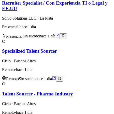
Recruiter Specialist / Con Experiencia TI o Legal y
EE.UU
Solvo Solutions LLC
· La Plata
Presencial
·
hace 1 día
Presencial
Sin sueldo
hace 1 día
C
Specialized Talent Sourcer
Cielo
· Buenos Aires
Remoto
·
hace 1 día
Remoto
Sin sueldo
hace 1 día
C
Talent Sourcer - Pharma Industry
Cielo
· Buenos Aires
Remoto
·
hace 1 día