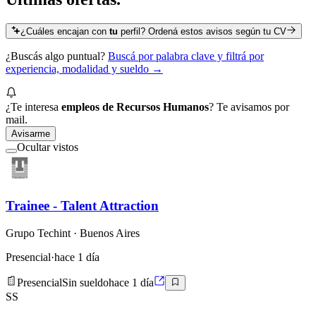
¿Cuáles encajan con
tu
perfil? Ordená estos avisos según tu CV
¿Buscás algo puntual?
Buscá por palabra clave y filtrá por
experiencia, modalidad y sueldo →
¿Te interesa
empleos de Recursos Humanos
? Te avisamos por
mail.
Avisarme
Ocultar vistos
Trainee - Talent Attraction
Grupo Techint
· Buenos Aires
Presencial
·
hace 1 día
Presencial
Sin sueldo
hace 1 día
SS