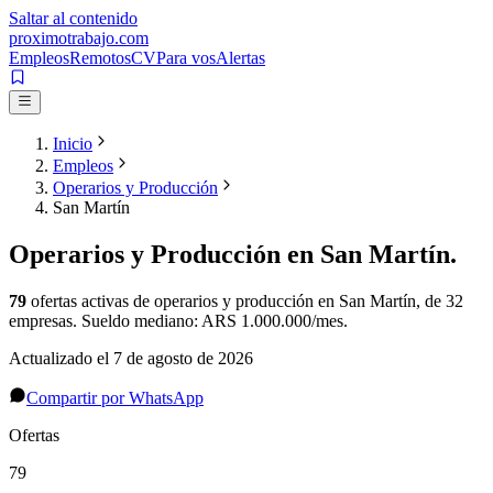
Saltar al contenido
proximotrabajo
.com
Empleos
Remotos
CV
Para vos
Alertas
Inicio
Empleos
Operarios y Producción
San Martín
Operarios y Producción
en
San Martín
.
79
ofertas activas de
operarios y producción
en
San Martín
, de 32
empresas
.
Sueldo mediano: ARS 1.000.000/mes.
Actualizado el
7 de agosto de 2026
Compartir por WhatsApp
Ofertas
79