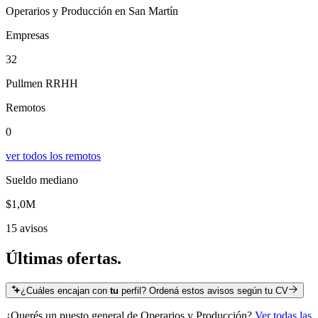
Operarios y Producción en San Martín
Empresas
32
Pullmen RRHH
Remotos
0
ver todos los remotos
Sueldo mediano
$1,0M
15 avisos
Últimas
ofertas.
¿Cuáles encajan con
tu
perfil? Ordená estos avisos según tu CV
¿Querés un puesto general de
Operarios y Producción
?
Ver todas las