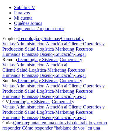
Subí tu CV
Para vos
Mi cuenta
Quiénes somos
Sugerencias / reportar error
Empleos
Tecnología y Sistemas
·
Comercial y
Ventas
·
Administración
·
Atención al Cliente
·
Operarios y
Producción
·
Salud
·
Logística
·
Marketing
·
Recursos
Humanos
·
Finanzas
·
Diseño
·
Educación
·
Legal
Remoto
Tecnología y Sistemas
·
Comercial y
Ventas
·
Administración
·
Atención al
Cliente
·
Salud
·
Logística
·
Marketing
·
Recursos
Humanos
·
Finanzas
·
Diseño
·
Educación
·
Legal
Sueldos
Tecnología y Sistemas
·
Comercial y
Ventas
·
Administración
·
Atención al Cliente
·
Operarios y
Producción
·
Salud
·
Logística
·
Marketing
·
Recursos
Humanos
·
Finanzas
·
Diseño
·
Educación
·
Legal
CV
Tecnología y Sistemas
·
Comercial y
Ventas
·
Administración
·
Atención al Cliente
·
Operarios y
Producción
·
Salud
·
Logística
·
Marketing
·
Recursos
Humanos
·
Finanzas
·
Diseño
·
Educación
·
Legal
Guías
Qué preguntan en una entrevista de trabajo y cómo
responder
·
Cómo responder “hablame de vos” en una