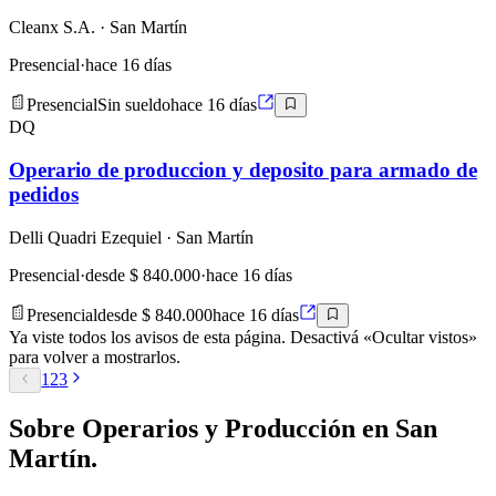
Cleanx S.A.
· San Martín
Presencial
·
hace 16 días
Presencial
Sin sueldo
hace 16 días
DQ
Operario de produccion y deposito para armado de
pedidos
Delli Quadri Ezequiel
· San Martín
Presencial
·
desde $ 840.000
·
hace 16 días
Presencial
desde $ 840.000
hace 16 días
Ya viste todos los avisos de esta página. Desactivá «Ocultar vistos»
para volver a mostrarlos.
1
2
3
Sobre
Operarios y Producción
en
San
Martín
.