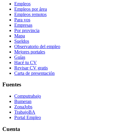
Empleos
Empleos por área
Empleos remotos
Para vos
Empresas
Por provincia
Mapa
Sueldos
Observatorio del empleo
Mejores portales
Guías
Hacé tu CV
Revisar CV gratis
Carta de presentación
Fuentes
Computrabajo
Bumeran
ZonaJobs
TrabajoBA
Portal Empleo
Cuenta