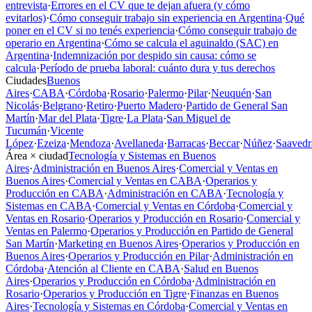
entrevista
·
Errores en el CV que te dejan afuera (y cómo
evitarlos)
·
Cómo conseguir trabajo sin experiencia en Argentina
·
Qué
poner en el CV si no tenés experiencia
·
Cómo conseguir trabajo de
operario en Argentina
·
Cómo se calcula el aguinaldo (SAC) en
Argentina
·
Indemnización por despido sin causa: cómo se
calcula
·
Período de prueba laboral: cuánto dura y tus derechos
Ciudades
Buenos
Aires
·
CABA
·
Córdoba
·
Rosario
·
Palermo
·
Pilar
·
Neuquén
·
San
Nicolás
·
Belgrano
·
Retiro
·
Puerto Madero
·
Partido de General San
Martín
·
Mar del Plata
·
Tigre
·
La Plata
·
San Miguel de
Tucumán
·
Vicente
López
·
Ezeiza
·
Mendoza
·
Avellaneda
·
Barracas
·
Beccar
·
Núñez
·
Saavedr
Área × ciudad
Tecnología y Sistemas en Buenos
Aires
·
Administración en Buenos Aires
·
Comercial y Ventas en
Buenos Aires
·
Comercial y Ventas en CABA
·
Operarios y
Producción en CABA
·
Administración en CABA
·
Tecnología y
Sistemas en CABA
·
Comercial y Ventas en Córdoba
·
Comercial y
Ventas en Rosario
·
Operarios y Producción en Rosario
·
Comercial y
Ventas en Palermo
·
Operarios y Producción en Partido de General
San Martín
·
Marketing en Buenos Aires
·
Operarios y Producción en
Buenos Aires
·
Operarios y Producción en Pilar
·
Administración en
Córdoba
·
Atención al Cliente en CABA
·
Salud en Buenos
Aires
·
Operarios y Producción en Córdoba
·
Administración en
Rosario
·
Operarios y Producción en Tigre
·
Finanzas en Buenos
Aires
·
Tecnología y Sistemas en Córdoba
·
Comercial y Ventas en