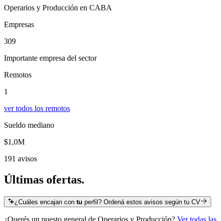
Operarios y Producción en CABA
Empresas
309
Importante empresa del sector
Remotos
1
ver todos los remotos
Sueldo mediano
$1,0M
191 avisos
Últimas
ofertas.
¿Cuáles encajan con
tu
perfil? Ordená estos avisos según tu CV
¿Querés un puesto general de
Operarios y Producción
?
Ver todas las