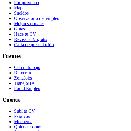
Por provincia
Mapa
Sueldos
Observatorio del empleo
Mejores portales
Guías
Hacé tu CV
Revisar CV gratis
Carta de presentación
Fuentes
Computrabajo
Bumeran
ZonaJobs
TrabajoBA
Portal Empleo
Cuenta
Subí tu CV
Para vos
Mi cuenta
Quiénes somos