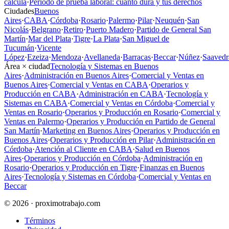
calcula
·
Período de prueba laboral: cuánto dura y tus derechos
Ciudades
Buenos
Aires
·
CABA
·
Córdoba
·
Rosario
·
Palermo
·
Pilar
·
Neuquén
·
San
Nicolás
·
Belgrano
·
Retiro
·
Puerto Madero
·
Partido de General San
Martín
·
Mar del Plata
·
Tigre
·
La Plata
·
San Miguel de
Tucumán
·
Vicente
López
·
Ezeiza
·
Mendoza
·
Avellaneda
·
Barracas
·
Beccar
·
Núñez
·
Saavedr
Área × ciudad
Tecnología y Sistemas en Buenos
Aires
·
Administración en Buenos Aires
·
Comercial y Ventas en
Buenos Aires
·
Comercial y Ventas en CABA
·
Operarios y
Producción en CABA
·
Administración en CABA
·
Tecnología y
Sistemas en CABA
·
Comercial y Ventas en Córdoba
·
Comercial y
Ventas en Rosario
·
Operarios y Producción en Rosario
·
Comercial y
Ventas en Palermo
·
Operarios y Producción en Partido de General
San Martín
·
Marketing en Buenos Aires
·
Operarios y Producción en
Buenos Aires
·
Operarios y Producción en Pilar
·
Administración en
Córdoba
·
Atención al Cliente en CABA
·
Salud en Buenos
Aires
·
Operarios y Producción en Córdoba
·
Administración en
Rosario
·
Operarios y Producción en Tigre
·
Finanzas en Buenos
Aires
·
Tecnología y Sistemas en Córdoba
·
Comercial y Ventas en
Beccar
© 2026 · proximotrabajo.com
Términos