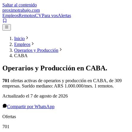
Saltar al contenido
proximotrabajo
.com
Empleos
Remotos
CV
Para vos
Alertas
Inicio
Empleos
Operarios y Producción
CABA
Operarios y Producción
en
CABA
.
701
ofertas activas de
operarios y producción
en
CABA
, de 309
empresas
.
Sueldo mediano: ARS 1.000.000/mes.
1 remotos.
Actualizado el
7 de agosto de 2026
Compartir por WhatsApp
Ofertas
701