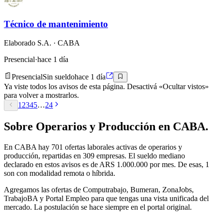
Técnico de mantenimiento
Elaborado S.A.
· CABA
Presencial
·
hace 1 día
Presencial
Sin sueldo
hace 1 día
Ya viste todos los avisos de esta página. Desactivá «Ocultar vistos»
para volver a mostrarlos.
1
2
3
4
5
…
24
Sobre
Operarios y Producción
en
CABA
.
En
CABA
hay
701
ofertas laborales activas de
operarios y
producción
, repartidas en 309 empresas
.
El sueldo mediano
declarado en estos avisos es de ARS 1.000.000 por mes.
De esas, 1
son con modalidad remota o híbrida.
Agregamos las ofertas de Computrabajo, Bumeran, ZonaJobs,
TrabajoBA y Portal Empleo para que tengas una vista unificada del
mercado. La postulación se hace siempre en el portal original.