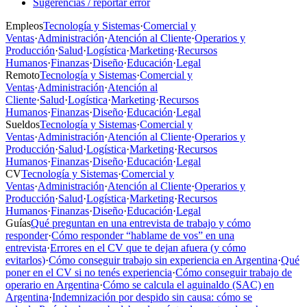
Sugerencias / reportar error
Empleos
Tecnología y Sistemas
·
Comercial y
Ventas
·
Administración
·
Atención al Cliente
·
Operarios y
Producción
·
Salud
·
Logística
·
Marketing
·
Recursos
Humanos
·
Finanzas
·
Diseño
·
Educación
·
Legal
Remoto
Tecnología y Sistemas
·
Comercial y
Ventas
·
Administración
·
Atención al
Cliente
·
Salud
·
Logística
·
Marketing
·
Recursos
Humanos
·
Finanzas
·
Diseño
·
Educación
·
Legal
Sueldos
Tecnología y Sistemas
·
Comercial y
Ventas
·
Administración
·
Atención al Cliente
·
Operarios y
Producción
·
Salud
·
Logística
·
Marketing
·
Recursos
Humanos
·
Finanzas
·
Diseño
·
Educación
·
Legal
CV
Tecnología y Sistemas
·
Comercial y
Ventas
·
Administración
·
Atención al Cliente
·
Operarios y
Producción
·
Salud
·
Logística
·
Marketing
·
Recursos
Humanos
·
Finanzas
·
Diseño
·
Educación
·
Legal
Guías
Qué preguntan en una entrevista de trabajo y cómo
responder
·
Cómo responder “hablame de vos” en una
entrevista
·
Errores en el CV que te dejan afuera (y cómo
evitarlos)
·
Cómo conseguir trabajo sin experiencia en Argentina
·
Qué
poner en el CV si no tenés experiencia
·
Cómo conseguir trabajo de
operario en Argentina
·
Cómo se calcula el aguinaldo (SAC) en
Argentina
·
Indemnización por despido sin causa: cómo se