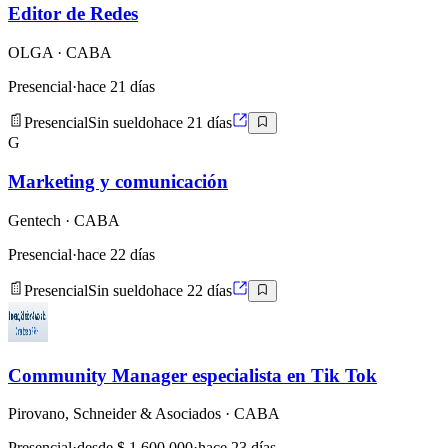
Editor de Redes
OLGA
· CABA
Presencial
·
hace 21 días
Presencial
Sin sueldo
hace 21 días
G
Marketing y comunicación
Gentech
· CABA
Presencial
·
hace 22 días
Presencial
Sin sueldo
hace 22 días
Community Manager especialista en Tik Tok
Pirovano, Schneider & Asociados
· CABA
Presencial
·
desde $ 1.600.000
·
hace 23 días