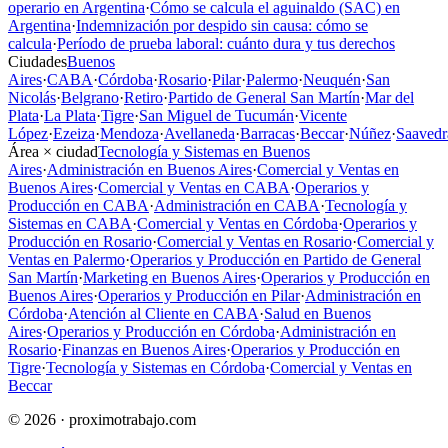
operario en Argentina
·
Cómo se calcula el aguinaldo (SAC) en
Argentina
·
Indemnización por despido sin causa: cómo se
calcula
·
Período de prueba laboral: cuánto dura y tus derechos
Ciudades
Buenos
Aires
·
CABA
·
Córdoba
·
Rosario
·
Pilar
·
Palermo
·
Neuquén
·
San
Nicolás
·
Belgrano
·
Retiro
·
Partido de General San Martín
·
Mar del
Plata
·
La Plata
·
Tigre
·
San Miguel de Tucumán
·
Vicente
López
·
Ezeiza
·
Mendoza
·
Avellaneda
·
Barracas
·
Beccar
·
Núñez
·
Saavedr
Área × ciudad
Tecnología y Sistemas en Buenos
Aires
·
Administración en Buenos Aires
·
Comercial y Ventas en
Buenos Aires
·
Comercial y Ventas en CABA
·
Operarios y
Producción en CABA
·
Administración en CABA
·
Tecnología y
Sistemas en CABA
·
Comercial y Ventas en Córdoba
·
Operarios y
Producción en Rosario
·
Comercial y Ventas en Rosario
·
Comercial y
Ventas en Palermo
·
Operarios y Producción en Partido de General
San Martín
·
Marketing en Buenos Aires
·
Operarios y Producción en
Buenos Aires
·
Operarios y Producción en Pilar
·
Administración en
Córdoba
·
Atención al Cliente en CABA
·
Salud en Buenos
Aires
·
Operarios y Producción en Córdoba
·
Administración en
Rosario
·
Finanzas en Buenos Aires
·
Operarios y Producción en
Tigre
·
Tecnología y Sistemas en Córdoba
·
Comercial y Ventas en
Beccar
© 2026 · proximotrabajo.com