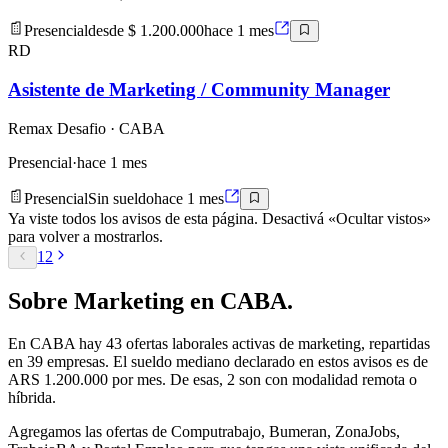
Presencial
desde $ 1.200.000
hace 1 mes
RD
Asistente de Marketing / Community Manager
Remax Desafio
· CABA
Presencial
·
hace 1 mes
Presencial
Sin sueldo
hace 1 mes
Ya viste todos los avisos de esta página. Desactivá «Ocultar vistos»
para volver a mostrarlos.
1
2
Sobre
Marketing
en
CABA
.
En
CABA
hay
43
ofertas laborales activas de
marketing
, repartidas
en 39 empresas
.
El sueldo mediano declarado en estos avisos es de
ARS 1.200.000 por mes.
De esas, 2 son con modalidad remota o
híbrida.
Agregamos las ofertas de Computrabajo, Bumeran, ZonaJobs,