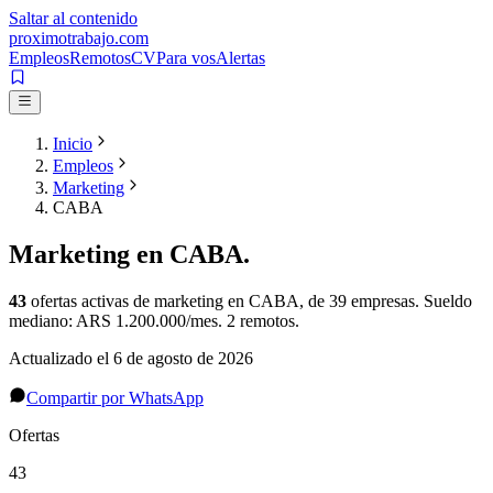
Saltar al contenido
proximotrabajo
.com
Empleos
Remotos
CV
Para vos
Alertas
Inicio
Empleos
Marketing
CABA
Marketing
en
CABA
.
43
ofertas activas de
marketing
en
CABA
, de 39 empresas
.
Sueldo
mediano: ARS 1.200.000/mes.
2 remotos.
Actualizado el
6 de agosto de 2026
Compartir por WhatsApp
Ofertas
43