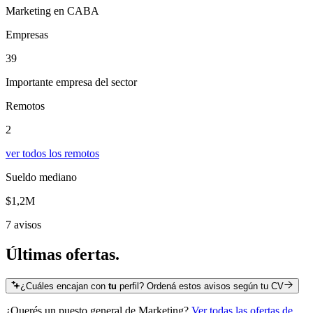
Marketing en CABA
Empresas
39
Importante empresa del sector
Remotos
2
ver todos los remotos
Sueldo mediano
$1,2M
7 avisos
Últimas
ofertas.
¿Cuáles encajan con
tu
perfil? Ordená estos avisos según tu CV
¿Querés un puesto general de
Marketing
?
Ver todas las ofertas de