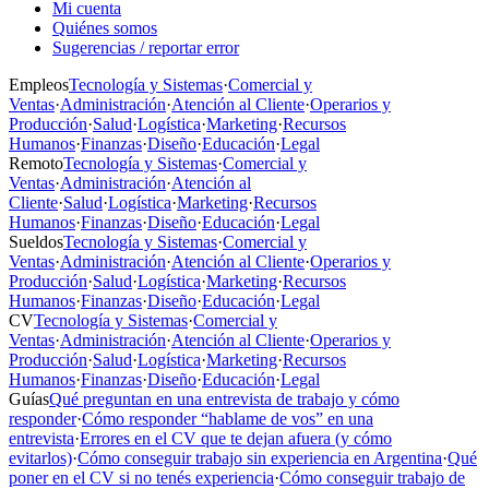
Mi cuenta
Quiénes somos
Sugerencias / reportar error
Empleos
Tecnología y Sistemas
·
Comercial y
Ventas
·
Administración
·
Atención al Cliente
·
Operarios y
Producción
·
Salud
·
Logística
·
Marketing
·
Recursos
Humanos
·
Finanzas
·
Diseño
·
Educación
·
Legal
Remoto
Tecnología y Sistemas
·
Comercial y
Ventas
·
Administración
·
Atención al
Cliente
·
Salud
·
Logística
·
Marketing
·
Recursos
Humanos
·
Finanzas
·
Diseño
·
Educación
·
Legal
Sueldos
Tecnología y Sistemas
·
Comercial y
Ventas
·
Administración
·
Atención al Cliente
·
Operarios y
Producción
·
Salud
·
Logística
·
Marketing
·
Recursos
Humanos
·
Finanzas
·
Diseño
·
Educación
·
Legal
CV
Tecnología y Sistemas
·
Comercial y
Ventas
·
Administración
·
Atención al Cliente
·
Operarios y
Producción
·
Salud
·
Logística
·
Marketing
·
Recursos
Humanos
·
Finanzas
·
Diseño
·
Educación
·
Legal
Guías
Qué preguntan en una entrevista de trabajo y cómo
responder
·
Cómo responder “hablame de vos” en una
entrevista
·
Errores en el CV que te dejan afuera (y cómo
evitarlos)
·
Cómo conseguir trabajo sin experiencia en Argentina
·
Qué
poner en el CV si no tenés experiencia
·
Cómo conseguir trabajo de