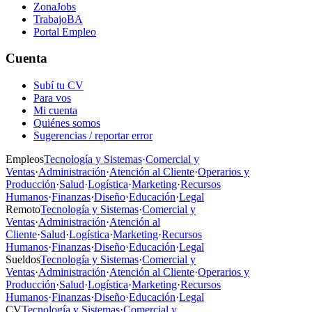
ZonaJobs
TrabajoBA
Portal Empleo
Cuenta
Subí tu CV
Para vos
Mi cuenta
Quiénes somos
Sugerencias / reportar error
Empleos
Tecnología y Sistemas
·
Comercial y
Ventas
·
Administración
·
Atención al Cliente
·
Operarios y
Producción
·
Salud
·
Logística
·
Marketing
·
Recursos
Humanos
·
Finanzas
·
Diseño
·
Educación
·
Legal
Remoto
Tecnología y Sistemas
·
Comercial y
Ventas
·
Administración
·
Atención al
Cliente
·
Salud
·
Logística
·
Marketing
·
Recursos
Humanos
·
Finanzas
·
Diseño
·
Educación
·
Legal
Sueldos
Tecnología y Sistemas
·
Comercial y
Ventas
·
Administración
·
Atención al Cliente
·
Operarios y
Producción
·
Salud
·
Logística
·
Marketing
·
Recursos
Humanos
·
Finanzas
·
Diseño
·
Educación
·
Legal
CV
Tecnología y Sistemas
·
Comercial y