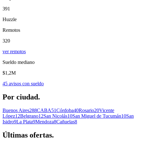
391
Huzzle
Remotos
320
ver remotos
Sueldo mediano
$1,2M
45
avisos con sueldo
Por
ciudad.
Buenos Aires
288
CABA
51
Córdoba
40
Rosario
20
Vicente
López
12
Belgrano
12
San Nicolás
10
San Miguel de Tucumán
10
San
Isidro
9
La Plata
9
Mendoza
8
Cañuelas
8
Últimas
ofertas.