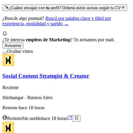
¿Cuáles encajan con
tu
perfil? Ordená estos avisos según tu CV
¿Buscás algo puntual?
Buscá por palabra clave y filtrá por
experiencia, modalidad y sueldo →
¿Te interesa
empleos de Marketing
? Te avisamos por mail.
Avisarme
Ocultar vistos
Social Content Strategist & Creator
Reciente
Hirehangar
· Buenos Aires
Remoto
·
hace 18 horas
Remoto
Sin sueldo
hace 18 horas