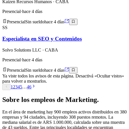
Kaizen Recursos Humanos
· CABA
Presencial
·
hace 4 días
Presencial
Sin sueldo
hace 4 días
SS
Especialista en SEO y Contenidos
Solvo Solutions LLC
· CABA
Presencial
·
hace 4 días
Presencial
Sin sueldo
hace 4 días
Ya viste todos los avisos de esta página. Desactivá «Ocultar vistos»
para volver a mostrarlos.
1
2
3
4
5
…
46
Sobre los empleos de
Marketing
.
En el área de marketing hay 900 empleos activos distribuidos en 380
empresas y 94 ciudades, incluyendo 308 puestos remotos. La
mediana salarial es de ARS 1.000.000, calculada sobre una muestra
de 43 sueldos. Entre las principales localidades se encuentran