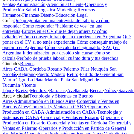
Ventas
·
Administración
·
Atención al Cliente
·
Operarios y
Producción
·
Salud
·
Logística
·
Marketing
·
Recursos
Humanos
·
Finanzas
·
Diseño
·
Educación
·
Legal
Guías
Qué preguntan en una entrevista de trabajo y cómo
responder
·
Cómo responder “hablame de vos” en una
entrevista
·
Errores en el CV que te dejan afuera (y cómo
evitarlos)
·
Cómo conseguir trabajo sin experiencia en Argentina
·
Qué
poner en el CV si no tenés experiencia
·
Cómo conseguir trabajo de
operario en Argentina
·
Cómo se calcula el aguinaldo (SAC) en
Argentina
·
Indemnización por despido sin causa: cómo se
calcula
·
Período de prueba laboral: cuánto dura y tus derechos
Ciudades
Buenos
Aires
·
CABA
·
Córdoba
·
Rosario
·
Palermo
·
Pilar
·
Neuquén
·
San
Nicolás
·
Belgrano
·
Puerto Madero
·
Retiro
·
Partido de General San
Martín
·
Tigre
·
La Plata
·
Mar del Plata
·
San Miguel de
Tucumán
·
Vicente
López
·
Ezeiza
·
Mendoza
·
Barracas
·
Avellaneda
·
Beccar
·
Núñez
·
Saavedr
Área × ciudad
Tecnología y Sistemas en Buenos
Aires
·
Administración en Buenos Aires
·
Comercial y Ventas en
Buenos Aires
·
Comercial y Ventas en CABA
·
Operarios y
Producción en CABA
·
Administración en CABA
·
Tecnología y
Sistemas en CABA
·
Comercial y Ventas en Rosario
·
Operarios y
Producción en Rosario
·
Comercial y Ventas en Córdoba
·
Comercial y
Ventas en Palermo
·
Operarios y Producción en Partido de General
San Martín
·
Operarios y Producción en Buenos Aires
·
Marketing en