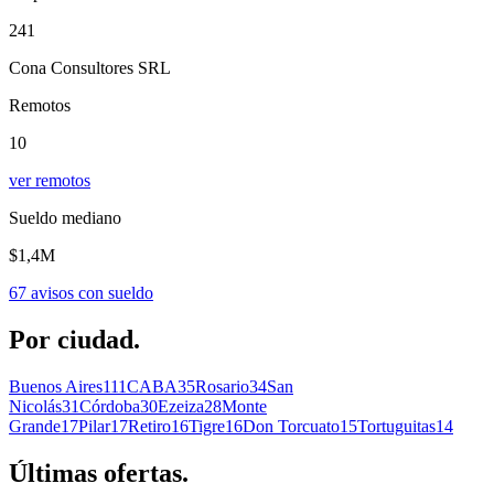
241
Cona Consultores SRL
Remotos
10
ver remotos
Sueldo mediano
$1,4M
67
avisos con sueldo
Por
ciudad.
Buenos Aires
111
CABA
35
Rosario
34
San
Nicolás
31
Córdoba
30
Ezeiza
28
Monte
Grande
17
Pilar
17
Retiro
16
Tigre
16
Don Torcuato
15
Tortuguitas
14
Últimas
ofertas.