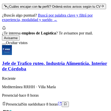
¿Cuáles encajan con
tu
perfil? Ordená estos avisos según tu CV
¿Buscás algo puntual?
Buscá por palabra clave y filtrá por
experiencia, modalidad y sueldo →
¿Te interesa
empleos de Logística
? Te avisamos por mail.
Avisarme
Ocultar vistos
Jefe de Trafico ruteo. Industria Alimenticia. Interior
de Córdoba
Reciente
Mediterránea RRHH
· Villa María
Presencial
·
hace 8 horas
Presencial
Sin sueldo
hace 8 horas