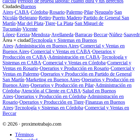
calcula
·
Período de prueba laboral: cuánto dura y tus derechos
Ciudades
Buenos
Aires
·
CABA
·
Córdoba
·
Rosario
·
Palermo
·
Pilar
·
Neuquén
·
San
Nicolás
·
Belgrano
·
Retiro
·
Puerto Madero
·
Partido de General San
Martín
·
Mar del Plata
·
Tigre
·
La Plata
·
San Miguel de
Tucumán
·
Vicente
López
·
Ezeiza
·
Mendoza
·
Avellaneda
·
Barracas
·
Beccar
·
Núñez
·
Saavedr
Área × ciudad
Tecnología y Sistemas en Buenos
Aires
·
Administración en Buenos Aires
·
Comercial y Ventas en
Buenos Aires
·
Comercial y Ventas en CABA
·
Operarios y
Producción en CABA
·
Administración en CABA
·
Tecnología y
Sistemas en CABA
·
Comercial y Ventas en Córdoba
·
Comercial y
Ventas en Rosario
·
Operarios y Producción en Rosario
·
Comercial y
Ventas en Palermo
·
Operarios y Producción en Partido de General
San Martín
·
Marketing en Buenos Aires
·
Operarios y Producción en
Buenos Aires
·
Operarios y Producción en Pilar
·
Administración en
Córdoba
·
Atención al Cliente en CABA
·
Salud en Buenos
Aires
·
Operarios y Producción en Córdoba
·
Administración en
Rosario
·
Operarios y Producción en Tigre
·
Finanzas en Buenos
Aires
·
Tecnología y Sistemas en Córdoba
·
Comercial y Ventas en
Beccar
© 2026 · proximotrabajo.com
Términos