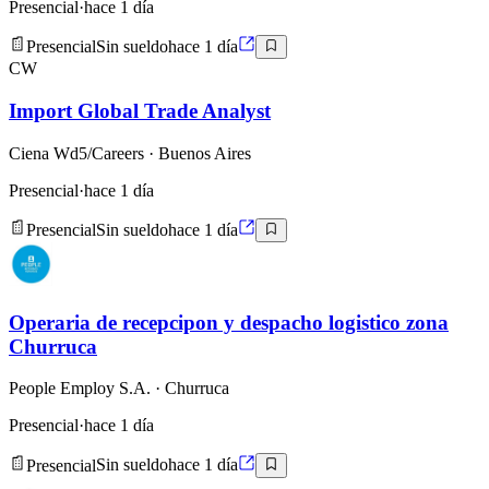
Presencial
·
hace 1 día
Presencial
Sin sueldo
hace 1 día
CW
Import Global Trade Analyst
Ciena Wd5/Careers
· Buenos Aires
Presencial
·
hace 1 día
Presencial
Sin sueldo
hace 1 día
Operaria de recepcipon y despacho logistico zona
Churruca
People Employ S.A.
· Churruca
Presencial
·
hace 1 día
Presencial
Sin sueldo
hace 1 día