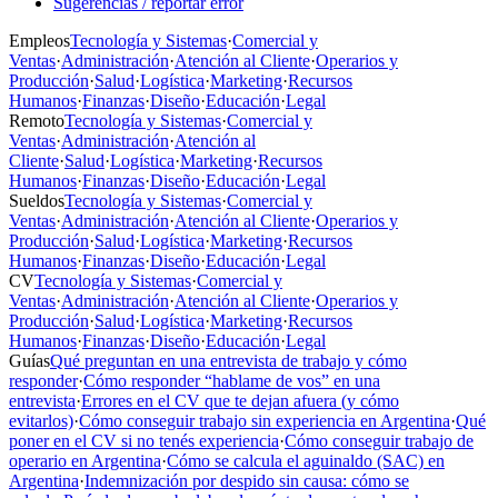
Sugerencias / reportar error
Empleos
Tecnología y Sistemas
·
Comercial y
Ventas
·
Administración
·
Atención al Cliente
·
Operarios y
Producción
·
Salud
·
Logística
·
Marketing
·
Recursos
Humanos
·
Finanzas
·
Diseño
·
Educación
·
Legal
Remoto
Tecnología y Sistemas
·
Comercial y
Ventas
·
Administración
·
Atención al
Cliente
·
Salud
·
Logística
·
Marketing
·
Recursos
Humanos
·
Finanzas
·
Diseño
·
Educación
·
Legal
Sueldos
Tecnología y Sistemas
·
Comercial y
Ventas
·
Administración
·
Atención al Cliente
·
Operarios y
Producción
·
Salud
·
Logística
·
Marketing
·
Recursos
Humanos
·
Finanzas
·
Diseño
·
Educación
·
Legal
CV
Tecnología y Sistemas
·
Comercial y
Ventas
·
Administración
·
Atención al Cliente
·
Operarios y
Producción
·
Salud
·
Logística
·
Marketing
·
Recursos
Humanos
·
Finanzas
·
Diseño
·
Educación
·
Legal
Guías
Qué preguntan en una entrevista de trabajo y cómo
responder
·
Cómo responder “hablame de vos” en una
entrevista
·
Errores en el CV que te dejan afuera (y cómo
evitarlos)
·
Cómo conseguir trabajo sin experiencia en Argentina
·
Qué
poner en el CV si no tenés experiencia
·
Cómo conseguir trabajo de
operario en Argentina
·
Cómo se calcula el aguinaldo (SAC) en
Argentina
·
Indemnización por despido sin causa: cómo se