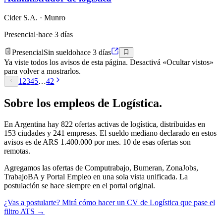
Cider S.A.
· Munro
Presencial
·
hace 3 días
Presencial
Sin sueldo
hace 3 días
Ya viste todos los avisos de esta página. Desactivá «Ocultar vistos»
para volver a mostrarlos.
1
2
3
4
5
…
42
Sobre los empleos de
Logística
.
En Argentina hay
822
ofertas activas de
logística
, distribuidas en
153
ciudades y
241
empresas.
El sueldo mediano declarado en estos
avisos es de ARS 1.400.000 por mes.
10 de esas ofertas son
remotas.
Agregamos las ofertas de Computrabajo, Bumeran, ZonaJobs,
TrabajoBA y Portal Empleo en una sola vista unificada. La
postulación se hace siempre en el portal original.
¿Vas a postularte? Mirá cómo hacer un CV de
Logística
que pase el
filtro ATS →