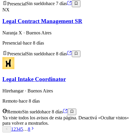
Presencial
Sin sueldo
hace 7 días
NX
Legal Contract Management SR
Naranja X
· Buenos Aires
Presencial
·
hace 8 días
Presencial
Sin sueldo
hace 8 días
Legal Intake Coordinator
Hirehangar
· Buenos Aires
Remoto
·
hace 8 días
Remoto
Sin sueldo
hace 8 días
Ya viste todos los avisos de esta página. Desactivá «Ocultar vistos»
para volver a mostrarlos.
1
2
3
4
5
…
8