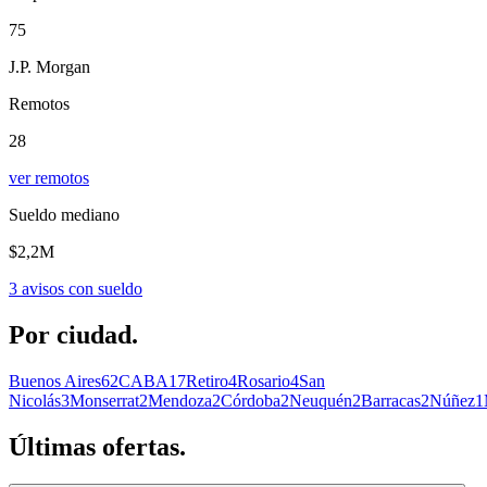
75
J.P. Morgan
Remotos
28
ver remotos
Sueldo mediano
$2,2M
3
avisos con sueldo
Por
ciudad.
Buenos Aires
62
CABA
17
Retiro
4
Rosario
4
San
Nicolás
3
Monserrat
2
Mendoza
2
Córdoba
2
Neuquén
2
Barracas
2
Núñez
1
Últimas
ofertas.