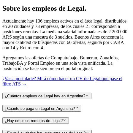
Sobre los empleos de
Legal
.
Actualmente hay 136 empleos activos en el área legal, distribuidos
en 20 ciudades y 73 empresas, de los cuales 21 corresponden a
posiciones remotas. La mediana salarial informada es de 2.200.000
ARS según una muestra de 3 sueldos. Buenos Aires concentra la
mayor cantidad de búsquedas con 66 ofertas, seguida por CABA
con 14 y Retiro con 4.
Agregamos las ofertas de Computrabajo, Bumeran, ZonaJobs,
TrabajoBA y Portal Empleo en una sola vista unificada. La
postulación se hace siempre en el portal original.
¿Vas a postularte? Mirá cómo hacer un CV de
Legal
que pase el
filtro ATS →
¿Cuántos empleos de Legal hay en Argentina?
¿Cuánto se paga en Legal en Argentina?
¿Hay empleos remotos de Legal?