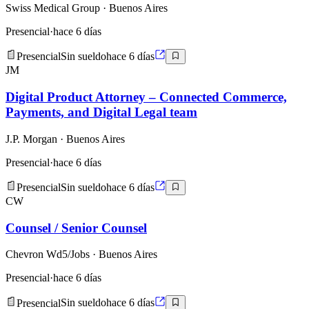
Swiss Medical Group
· Buenos Aires
Presencial
·
hace 6 días
Presencial
Sin sueldo
hace 6 días
JM
Digital Product Attorney – Connected Commerce,
Payments, and Digital Legal team
J.P. Morgan
· Buenos Aires
Presencial
·
hace 6 días
Presencial
Sin sueldo
hace 6 días
CW
Counsel / Senior Counsel
Chevron Wd5/Jobs
· Buenos Aires
Presencial
·
hace 6 días
Presencial
Sin sueldo
hace 6 días