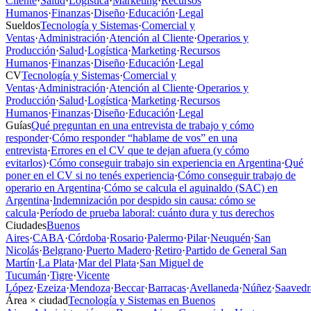
Cliente
·
Salud
·
Logística
·
Marketing
·
Recursos
Humanos
·
Finanzas
·
Diseño
·
Educación
·
Legal
Sueldos
Tecnología y Sistemas
·
Comercial y
Ventas
·
Administración
·
Atención al Cliente
·
Operarios y
Producción
·
Salud
·
Logística
·
Marketing
·
Recursos
Humanos
·
Finanzas
·
Diseño
·
Educación
·
Legal
CV
Tecnología y Sistemas
·
Comercial y
Ventas
·
Administración
·
Atención al Cliente
·
Operarios y
Producción
·
Salud
·
Logística
·
Marketing
·
Recursos
Humanos
·
Finanzas
·
Diseño
·
Educación
·
Legal
Guías
Qué preguntan en una entrevista de trabajo y cómo
responder
·
Cómo responder “hablame de vos” en una
entrevista
·
Errores en el CV que te dejan afuera (y cómo
evitarlos)
·
Cómo conseguir trabajo sin experiencia en Argentina
·
Qué
poner en el CV si no tenés experiencia
·
Cómo conseguir trabajo de
operario en Argentina
·
Cómo se calcula el aguinaldo (SAC) en
Argentina
·
Indemnización por despido sin causa: cómo se
calcula
·
Período de prueba laboral: cuánto dura y tus derechos
Ciudades
Buenos
Aires
·
CABA
·
Córdoba
·
Rosario
·
Palermo
·
Pilar
·
Neuquén
·
San
Nicolás
·
Belgrano
·
Puerto Madero
·
Retiro
·
Partido de General San
Martín
·
La Plata
·
Mar del Plata
·
San Miguel de
Tucumán
·
Tigre
·
Vicente
López
·
Ezeiza
·
Mendoza
·
Beccar
·
Barracas
·
Avellaneda
·
Núñez
·
Saavedr
Área × ciudad
Tecnología y Sistemas en Buenos