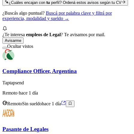
¿Cuáles encajan con
tu
perfil? Ordená estos avisos según tu CV
¿Buscás algo puntual?
Buscá por palabra clave y filtrá por
experiencia, modalidad y sueldo →
¿Te interesa
empleos de Legal
? Te avisamos por mail.
Avisarme
Ocultar vistos
Compliance Officer, Argentina
Taptapsend
Remoto
·
hace 1 día
Remoto
Sin sueldo
hace 1 día
Pasante de Legales