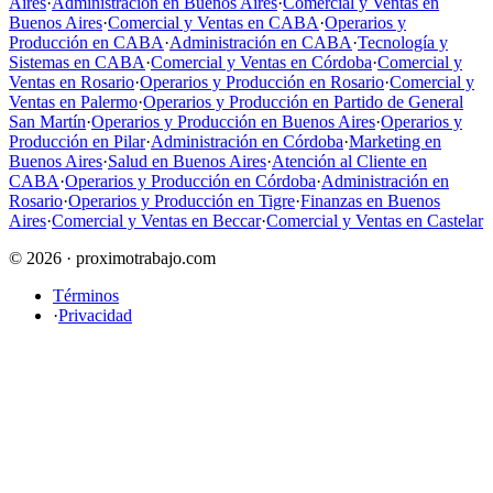
Aires
·
Administración en Buenos Aires
·
Comercial y Ventas en
Buenos Aires
·
Comercial y Ventas en CABA
·
Operarios y
Producción en CABA
·
Administración en CABA
·
Tecnología y
Sistemas en CABA
·
Comercial y Ventas en Córdoba
·
Comercial y
Ventas en Rosario
·
Operarios y Producción en Rosario
·
Comercial y
Ventas en Palermo
·
Operarios y Producción en Partido de General
San Martín
·
Operarios y Producción en Buenos Aires
·
Operarios y
Producción en Pilar
·
Administración en Córdoba
·
Marketing en
Buenos Aires
·
Salud en Buenos Aires
·
Atención al Cliente en
CABA
·
Operarios y Producción en Córdoba
·
Administración en
Rosario
·
Operarios y Producción en Tigre
·
Finanzas en Buenos
Aires
·
Comercial y Ventas en Beccar
·
Comercial y Ventas en Castelar
© 2026 · proximotrabajo.com
Términos
·
Privacidad