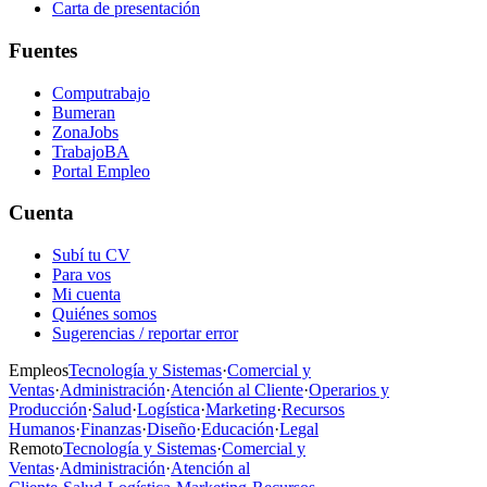
Carta de presentación
Fuentes
Computrabajo
Bumeran
ZonaJobs
TrabajoBA
Portal Empleo
Cuenta
Subí tu CV
Para vos
Mi cuenta
Quiénes somos
Sugerencias / reportar error
Empleos
Tecnología y Sistemas
·
Comercial y
Ventas
·
Administración
·
Atención al Cliente
·
Operarios y
Producción
·
Salud
·
Logística
·
Marketing
·
Recursos
Humanos
·
Finanzas
·
Diseño
·
Educación
·
Legal
Remoto
Tecnología y Sistemas
·
Comercial y
Ventas
·
Administración
·
Atención al