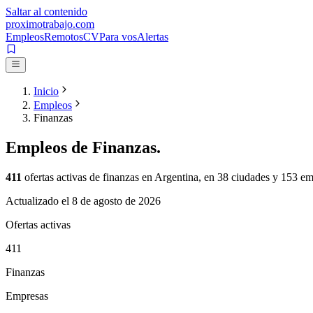
Saltar al contenido
proximotrabajo
.com
Empleos
Remotos
CV
Para vos
Alertas
Inicio
Empleos
Finanzas
Empleos de
Finanzas
.
411
ofertas activas de
finanzas
en Argentina, en
38
ciudades y
153
emp
Actualizado el
8 de agosto de 2026
Ofertas activas
411
Finanzas
Empresas