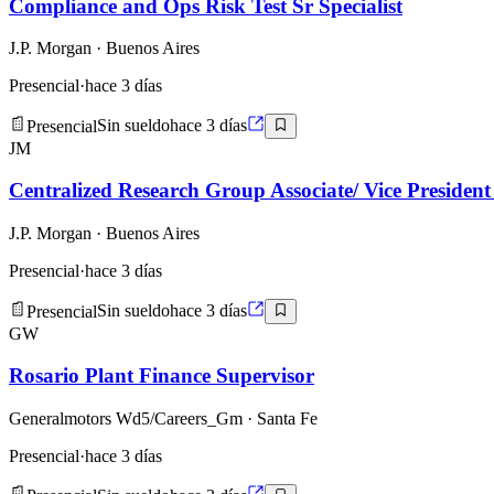
Compliance and Ops Risk Test Sr Specialist
J.P. Morgan
· Buenos Aires
Presencial
·
hace 3 días
Presencial
Sin sueldo
hace 3 días
JM
Centralized Research Group Associate/ Vice President
J.P. Morgan
· Buenos Aires
Presencial
·
hace 3 días
Presencial
Sin sueldo
hace 3 días
GW
Rosario Plant Finance Supervisor
Generalmotors Wd5/Careers_Gm
· Santa Fe
Presencial
·
hace 3 días