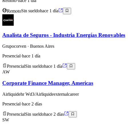
Remoto
·
hace 1 día
Remoto
Sin sueldo
hace 1 día
Analista de Seguros - Industria Energías Renovables
Grupocorven
· Buenos Aires
Presencial
·
hace 1 día
Presencial
Sin sueldo
hace 1 día
AW
Corporate Finance Manager, Americas
Airliquidehr Wd3/Airliquideexternalcareer
Presencial
·
hace 2 días
Presencial
Sin sueldo
hace 2 días
SW