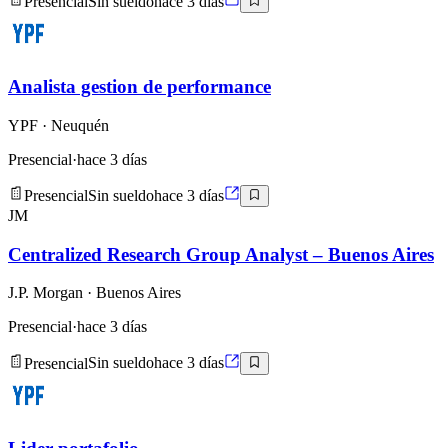
Presencial
Sin sueldo
hace 3 días
Analista gestion de performance
YPF
· Neuquén
Presencial
·
hace 3 días
Presencial
Sin sueldo
hace 3 días
JM
Centralized Research Group Analyst – Buenos Aires
J.P. Morgan
· Buenos Aires
Presencial
·
hace 3 días
Presencial
Sin sueldo
hace 3 días