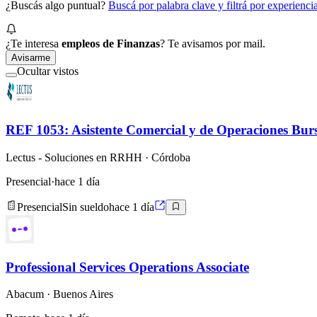
¿Buscás algo puntual?
Buscá por palabra clave y filtrá por experienc
¿Te interesa
empleos de Finanzas
? Te avisamos por mail.
Avisarme
Ocultar vistos
REF 1053: Asistente Comercial y de Operaciones Burs
Lectus - Soluciones en RRHH
· Córdoba
Presencial
·
hace 1 día
Presencial
Sin sueldo
hace 1 día
Professional Services Operations Associate
Abacum
· Buenos Aires