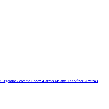
8
Argentina
7
Vicente López
5
Barracas
4
Santa Fe
4
Núñez
3
Ezeiza
3