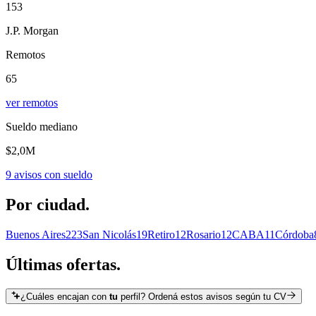
153
J.P. Morgan
Remotos
65
ver remotos
Sueldo mediano
$2,0M
9
avisos con sueldo
Por
ciudad.
Buenos Aires
223
San Nicolás
19
Retiro
12
Rosario
12
CABA
11
Córdoba
Últimas
ofertas.
¿Cuáles encajan con
tu
perfil? Ordená estos avisos según tu CV