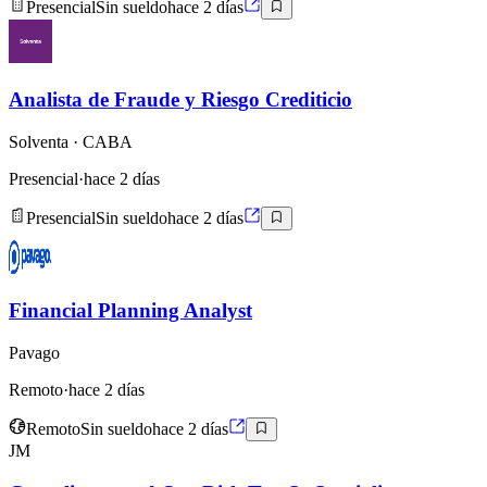
Presencial
Sin sueldo
hace 2 días
Analista de Fraude y Riesgo Crediticio
Solventa
· CABA
Presencial
·
hace 2 días
Presencial
Sin sueldo
hace 2 días
Financial Planning Analyst
Pavago
Remoto
·
hace 2 días
Remoto
Sin sueldo
hace 2 días
JM