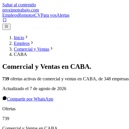
Saltar al contenido
proximotrabajo
.com
Empleos
Remotos
CV
Para vos
Alertas
Inicio
Empleos
Comercial y Ventas
CABA
Comercial y Ventas
en
CABA
.
739
ofertas activas de
comercial y ventas
en
CABA
, de 348 empresas
Actualizado el
7 de agosto de 2026
Compartir por WhatsApp
Ofertas
739
Comercial y Ventas en CABA