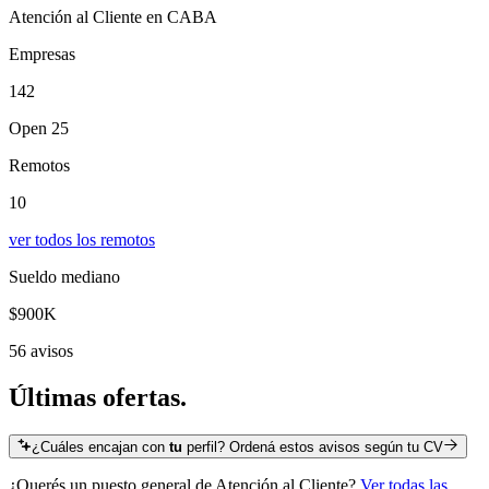
Atención al Cliente en CABA
Empresas
142
Open 25
Remotos
10
ver todos los remotos
Sueldo mediano
$900K
56 avisos
Últimas
ofertas.
¿Cuáles encajan con
tu
perfil? Ordená estos avisos según tu CV
¿Querés un puesto general de
Atención al Cliente
?
Ver todas las