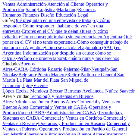
Ventas
·
Administración
·
Atención al Cliente
·
Operarios y
Producción
·
Salud
·
Logística
·
Marketing
·
Recursos
Humanos
·
Finanzas
·
Diseño
·
Educación
·
Legal
Guías
Qué preguntan en una entrevista de trabajo y cómo
responder
·
Cómo responder “hablame de vos” en una
entrevista
·
Errores en el CV que te dejan afuera (y cómo
evitarlos)
·
Cómo conseguir trabajo sin experiencia en Argentina
·
Qué
poner en el CV si no tenés experiencia
·
Cómo conseguir trabajo de
operario en Argentina
·
Cómo se calcula el aguinaldo (SAC) en
Argentina
·
Indemnización por despido sin causa: cómo se
calcula
·
Período de prueba laboral: cuánto dura y tus derechos
Ciudades
Buenos
Aires
·
CABA
·
Córdoba
·
Rosario
·
Palermo
·
Pilar
·
Neuquén
·
San
Nicolás
·
Belgrano
·
Puerto Madero
·
Retiro
·
Partido de General San
Martín
·
La Plata
·
Mar del Plata
·
San Miguel de
Tucumán
·
Tigre
·
Vicente
López
·
Ezeiza
·
Mendoza
·
Beccar
·
Barracas
·
Avellaneda
·
Núñez
·
Saavedr
Área × ciudad
Tecnología y Sistemas en Buenos
Aires
·
Administración en Buenos Aires
·
Comercial y Ventas en
Buenos Aires
·
Comercial y Ventas en CABA
·
Operarios y
Producción en CABA
·
Administración en CABA
·
Tecnología y
Sistemas en CABA
·
Comercial y Ventas en Córdoba
·
Comercial y
Ventas en Rosario
·
Operarios y Producción en Rosario
·
Comercial y
Ventas en Palermo
·
Operarios y Producción en Partido de General
San Martín
·
Operarios y Producción en Buenos Aires
·
Operarios y