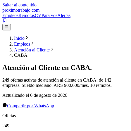
Saltar al contenido
proximotrabajo
.com
Empleos
Remotos
CV
Para vos
Alertas
Inicio
Empleos
Atención al Cliente
CABA
Atención al Cliente
en
CABA
.
249
ofertas activas de
atención al cliente
en
CABA
, de 142
empresas
.
Sueldo mediano: ARS 900.000/mes.
10 remotos.
Actualizado el
6 de agosto de 2026
Compartir por WhatsApp
Ofertas
249