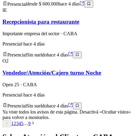
Presencial
desde $ 600.000
hace 4 días
IE
Recepcionista para restaurante
Importante empresa del sector
· CABA
Presencial
·
hace 4 días
Presencial
Sin sueldo
hace 4 días
O2
Vendedor/Atención/Cajero turno Noche
Open 25
· CABA
Presencial
·
hace 4 días
Presencial
Sin sueldo
hace 4 días
Ya viste todos los avisos de esta página. Desactivá «Ocultar vistos»
para volver a mostrarlos.
1
2
3
4
5
…
9