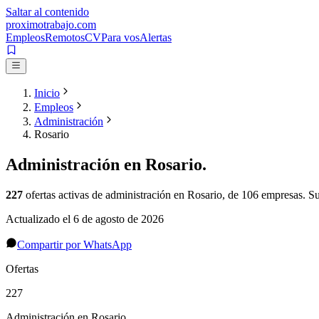
Saltar al contenido
proximotrabajo
.com
Empleos
Remotos
CV
Para vos
Alertas
Inicio
Empleos
Administración
Rosario
Administración
en
Rosario
.
227
ofertas activas de
administración
en
Rosario
, de 106 empresas
.
Su
Actualizado el
6 de agosto de 2026
Compartir por WhatsApp
Ofertas
227
Administración en Rosario