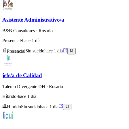
Asistente Administrativo/a
B&B Consultores
· Rosario
Presencial
·
hace 1 día
Presencial
Sin sueldo
hace 1 día
jefe/a de Calidad
Talento Divergente DH
· Rosario
Híbrido
·
hace 1 día
Híbrido
Sin sueldo
hace 1 día