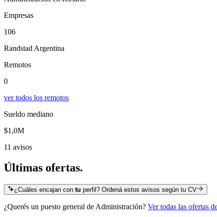
Empresas
106
Randstad Argentina
Remotos
0
ver todos los remotos
Sueldo mediano
$1,0M
11 avisos
Últimas
ofertas.
¿Cuáles encajan con
tu
perfil? Ordená estos avisos según tu CV
¿Querés un puesto general de
Administración
?
Ver todas las ofertas d