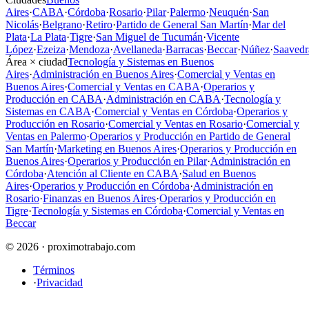
Aires
·
CABA
·
Córdoba
·
Rosario
·
Pilar
·
Palermo
·
Neuquén
·
San
Nicolás
·
Belgrano
·
Retiro
·
Partido de General San Martín
·
Mar del
Plata
·
La Plata
·
Tigre
·
San Miguel de Tucumán
·
Vicente
López
·
Ezeiza
·
Mendoza
·
Avellaneda
·
Barracas
·
Beccar
·
Núñez
·
Saavedr
Área × ciudad
Tecnología y Sistemas en Buenos
Aires
·
Administración en Buenos Aires
·
Comercial y Ventas en
Buenos Aires
·
Comercial y Ventas en CABA
·
Operarios y
Producción en CABA
·
Administración en CABA
·
Tecnología y
Sistemas en CABA
·
Comercial y Ventas en Córdoba
·
Operarios y
Producción en Rosario
·
Comercial y Ventas en Rosario
·
Comercial y
Ventas en Palermo
·
Operarios y Producción en Partido de General
San Martín
·
Marketing en Buenos Aires
·
Operarios y Producción en
Buenos Aires
·
Operarios y Producción en Pilar
·
Administración en
Córdoba
·
Atención al Cliente en CABA
·
Salud en Buenos
Aires
·
Operarios y Producción en Córdoba
·
Administración en
Rosario
·
Finanzas en Buenos Aires
·
Operarios y Producción en
Tigre
·
Tecnología y Sistemas en Córdoba
·
Comercial y Ventas en
Beccar
© 2026 · proximotrabajo.com
Términos
·
Privacidad