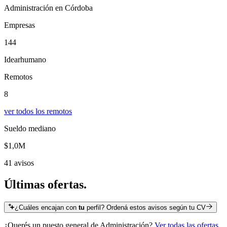
Administración en Córdoba
Empresas
144
Idearhumano
Remotos
8
ver todos los remotos
Sueldo mediano
$1,0M
41 avisos
Últimas
ofertas.
¿Cuáles encajan con
tu
perfil? Ordená estos avisos según tu CV
¿Querés un puesto general de
Administración
?
Ver todas las ofertas