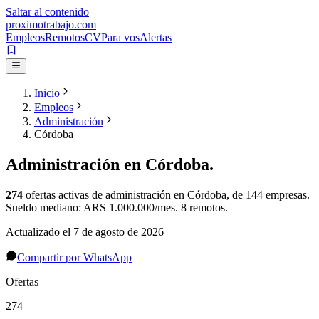
Saltar al contenido
proximotrabajo
.com
Empleos
Remotos
CV
Para vos
Alertas
Inicio
Empleos
Administración
Córdoba
Administración
en
Córdoba
.
274
ofertas activas de
administración
en
Córdoba
, de 144 empresas
.
Sueldo mediano: ARS 1.000.000/mes.
8 remotos.
Actualizado el
7 de agosto de 2026
Compartir por WhatsApp
Ofertas
274