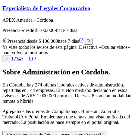
Especialista de Legales Corporativo
APEX America
· Córdoba
Presencial
·
desde $ 100.000
·
hace 7 días
Presencial
desde $ 100.000
hace 7 días
Ya viste todos los avisos de esta página. Desactivá «Ocultar vistos»
para volver a mostrarlos.
1
2
3
4
5
…
10
Sobre
Administración
en
Córdoba
.
En
Córdoba
hay
274
ofertas laborales activas de
administración
,
repartidas en 144 empresas
.
El sueldo mediano declarado en estos
avisos es de ARS 1.000.000 por mes.
De esas, 8 son con modalidad
remota o híbrida.
Agregamos las ofertas de Computrabajo, Bumeran, ZonaJobs,
TrabajoBA y Portal Empleo para que tengas una vista unificada del
mercado. La postulación se hace siempre en el portal original.
¿Cuántos empleos de Administración hay en Córdoba?