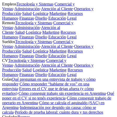
Empleos
Tecnología y Sistemas
·
Comercial y
Ventas
·
Administración
·
Atención al Cliente
·
Operarios y
Producción
·
Salud
·
Logística
·
Marketing
·
Recursos
Humanos
·
Finanzas
·
Diseño
·
Educación
·
Legal
Remoto
Tecnología y Sistemas
·
Comercial y
Ventas
·
Administración
·
Atención al
Cliente
·
Salud
·
Logística
·
Marketing
·
Recursos
Humanos
·
Finanzas
·
Diseño
·
Educación
·
Legal
Sueldos
Tecnología y Sistemas
·
Comercial y
Ventas
·
Administración
·
Atención al Cliente
·
Operarios y
Producción
·
Salud
·
Logística
·
Marketing
·
Recursos
Humanos
·
Finanzas
·
Diseño
·
Educación
·
Legal
CV
Tecnología y Sistemas
·
Comercial y
Ventas
·
Administración
·
Atención al Cliente
·
Operarios y
Producción
·
Salud
·
Logística
·
Marketing
·
Recursos
Humanos
·
Finanzas
·
Diseño
·
Educación
·
Legal
Guías
Qué preguntan en una entrevista de trabajo y cómo
responder
·
Cómo responder “hablame de vos” en una
entrevista
·
Errores en el CV que te dejan afuera (y cómo
evitarlos)
·
Cómo conseguir trabajo sin experiencia en Argentina
·
Qué
poner en el CV si no tenés experiencia
·
Cómo conseguir trabajo de
operario en Argentina
·
Cómo se calcula el aguinaldo (SAC) en
Argentina
·
Indemnización por despido sin causa: cómo se
calcula
·
Período de prueba laboral: cuánto dura y tus derechos
Ciudades
Buenos