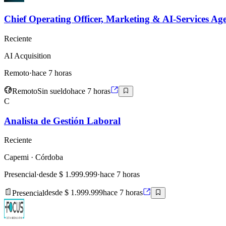
Chief Operating Officer, Marketing & AI-Services Ag
Reciente
AI Acquisition
Remoto
·
hace 7 horas
Remoto
Sin sueldo
hace 7 horas
C
Analista de Gestión Laboral
Reciente
Capemi
· Córdoba
Presencial
·
desde $ 1.999.999
·
hace 7 horas
Presencial
desde $ 1.999.999
hace 7 horas