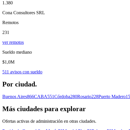
1.380
Cona Consultores SRL
Remotos
231
ver remotos
Sueldo mediano
$1,0M
511
avisos con sueldo
Por
ciudad.
Buenos Aires
866
CABA
551
Córdoba
280
Rosario
228
Puerto Madero
1
Más ciudades para explorar
Ofertas activas de
administración
en otras ciudades.