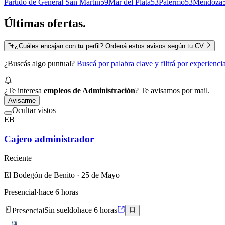
Partido de General San Martín
59
Mar del Plata
53
Palermo
53
Mendoza
Últimas
ofertas.
¿Cuáles encajan con
tu
perfil? Ordená estos avisos según tu CV
¿Buscás algo puntual?
Buscá por palabra clave y filtrá por experienc
¿Te interesa
empleos de Administración
? Te avisamos por mail.
Avisarme
Ocultar vistos
EB
Cajero administrador
Reciente
El Bodegón de Benito
· 25 de Mayo
Presencial
·
hace 6 horas
Presencial
Sin sueldo
hace 6 horas