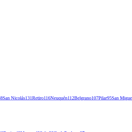
58
San Nicolás
131
Retiro
116
Neuquén
112
Belgrano
107
Pilar
95
San Migue