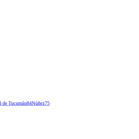
l de Tucumán
84
Núñez
75