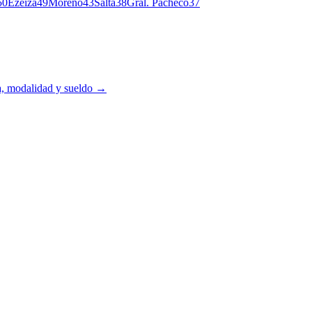
50
Ezeiza
49
Moreno
43
Salta
38
Gral. Pacheco
37
ia, modalidad y sueldo →