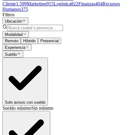
Cliente
1.599
Marketing
915
Logística
822
Finanzas
404
Recursos
Humanos
375
Filtros
Ubicación
Modalidad
Remoto
Híbrido
Presencial
Experiencia
Sueldo
Solo avisos con sueldo
Sueldo mínimo
Sin mínimo