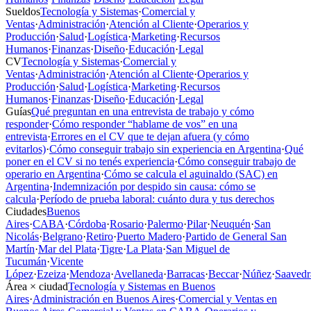
Sueldos
Tecnología y Sistemas
·
Comercial y
Ventas
·
Administración
·
Atención al Cliente
·
Operarios y
Producción
·
Salud
·
Logística
·
Marketing
·
Recursos
Humanos
·
Finanzas
·
Diseño
·
Educación
·
Legal
CV
Tecnología y Sistemas
·
Comercial y
Ventas
·
Administración
·
Atención al Cliente
·
Operarios y
Producción
·
Salud
·
Logística
·
Marketing
·
Recursos
Humanos
·
Finanzas
·
Diseño
·
Educación
·
Legal
Guías
Qué preguntan en una entrevista de trabajo y cómo
responder
·
Cómo responder “hablame de vos” en una
entrevista
·
Errores en el CV que te dejan afuera (y cómo
evitarlos)
·
Cómo conseguir trabajo sin experiencia en Argentina
·
Qué
poner en el CV si no tenés experiencia
·
Cómo conseguir trabajo de
operario en Argentina
·
Cómo se calcula el aguinaldo (SAC) en
Argentina
·
Indemnización por despido sin causa: cómo se
calcula
·
Período de prueba laboral: cuánto dura y tus derechos
Ciudades
Buenos
Aires
·
CABA
·
Córdoba
·
Rosario
·
Palermo
·
Pilar
·
Neuquén
·
San
Nicolás
·
Belgrano
·
Retiro
·
Puerto Madero
·
Partido de General San
Martín
·
Mar del Plata
·
Tigre
·
La Plata
·
San Miguel de
Tucumán
·
Vicente
López
·
Ezeiza
·
Mendoza
·
Avellaneda
·
Barracas
·
Beccar
·
Núñez
·
Saavedr
Área × ciudad
Tecnología y Sistemas en Buenos
Aires
·
Administración en Buenos Aires
·
Comercial y Ventas en