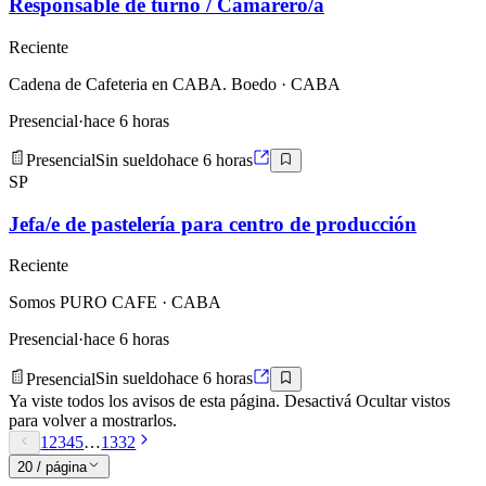
Responsable de turno / Camarero/a
Reciente
Cadena de Cafeteria en CABA. Boedo
· CABA
Presencial
·
hace 6 horas
Presencial
Sin sueldo
hace 6 horas
SP
Jefa/e de pastelería para centro de producción
Reciente
Somos PURO CAFE
· CABA
Presencial
·
hace 6 horas
Presencial
Sin sueldo
hace 6 horas
Ya viste todos los avisos de esta página. Desactivá
Ocultar vistos
para volver a mostrarlos.
1
2
3
4
5
…
1332
20 / página