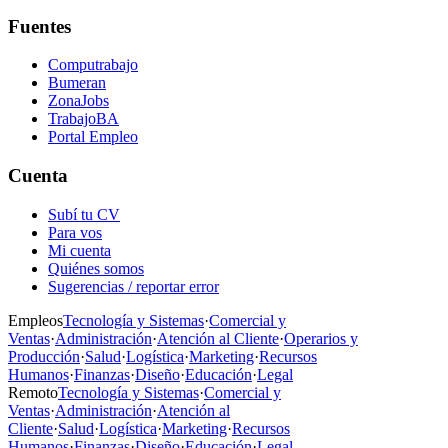
Fuentes
Computrabajo
Bumeran
ZonaJobs
TrabajoBA
Portal Empleo
Cuenta
Subí tu CV
Para vos
Mi cuenta
Quiénes somos
Sugerencias / reportar error
Empleos
Tecnología y Sistemas
·
Comercial y
Ventas
·
Administración
·
Atención al Cliente
·
Operarios y
Producción
·
Salud
·
Logística
·
Marketing
·
Recursos
Humanos
·
Finanzas
·
Diseño
·
Educación
·
Legal
Remoto
Tecnología y Sistemas
·
Comercial y
Ventas
·
Administración
·
Atención al
Cliente
·
Salud
·
Logística
·
Marketing
·
Recursos
Humanos
·
Finanzas
·
Diseño
·
Educación
·
Legal