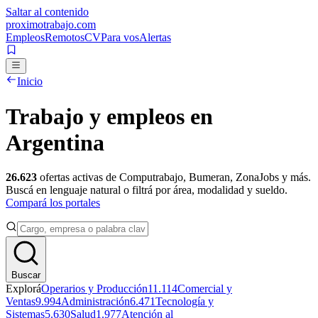
Saltar al contenido
proximotrabajo
.com
Empleos
Remotos
CV
Para vos
Alertas
Inicio
Trabajo y empleos en
Argentina
26.623
ofertas activas de Computrabajo, Bumeran, ZonaJobs y más.
Buscá en lenguaje natural o filtrá por área, modalidad y sueldo.
Compará los portales
Buscar
Explorá
Operarios y Producción
11.114
Comercial y
Ventas
9.994
Administración
6.471
Tecnología y
Sistemas
5.630
Salud
1.977
Atención al